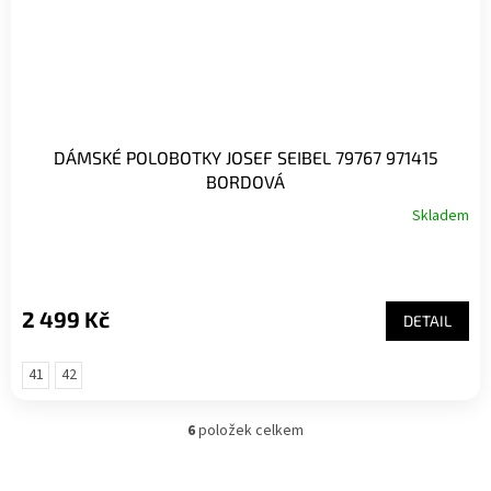
DÁMSKÉ POLOBOTKY JOSEF SEIBEL 79767 971415
BORDOVÁ
Skladem
2 499 Kč
DETAIL
41
42
6
položek celkem
O
v
l