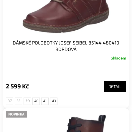
DÁMSKÉ POLOBOTKY JOSEF SEIBEL 85144 480410
BORDOVÁ
Skladem
2 599 Kč
DETAIL
37
38
39
40
41
43
NOVINKA