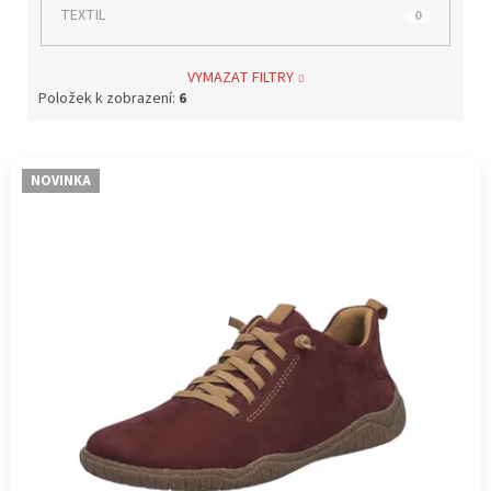
TEXTIL
0
VYMAZAT FILTRY
Položek k zobrazení:
6
V
NOVINKA
ý
p
i
s
p
r
o
d
u
k
t
ů