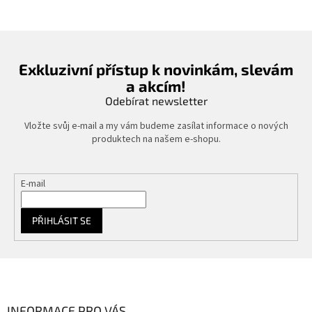
á
d
a
c
í
Exkluzivní přístup k novinkám, slevám
p
a akcím!
r
v
Odebírat newsletter
k
y
Vložte svůj e-mail a my vám budeme zasílat informace o nových
v
produktech na našem e-shopu.
ý
p
i
E-mail
s
u
PŘIHLÁSIT SE
Z
á
p
a
INFORMACE PRO VÁS