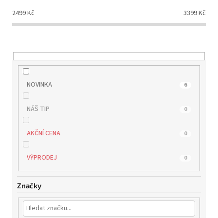
d
2499
Kč
3399
Kč
u
k
t
ů
NOVINKA
6
NÁŠ TIP
0
AKČNÍ CENA
0
VÝPRODEJ
0
Značky