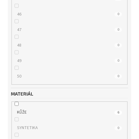
46
0
47
0
48
0
49
0
50
0
MATERIÁL
KŮŽE
6
SYNTETIKA
0