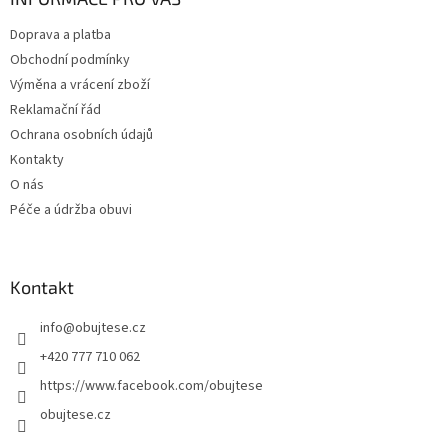
t
Doprava a platba
í
Obchodní podmínky
Výměna a vrácení zboží
Reklamační řád
Ochrana osobních údajů
Kontakty
O nás
Péče a údržba obuvi
Kontakt
info
@
obujtese.cz
+420 777 710 062
https://www.facebook.com/obujtese
obujtese.cz