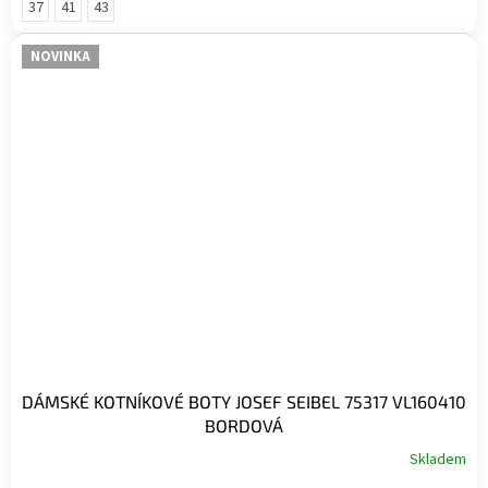
37
41
43
NOVINKA
DÁMSKÉ KOTNÍKOVÉ BOTY JOSEF SEIBEL 75317 VL160410
BORDOVÁ
Skladem
Průměrné