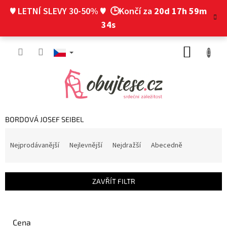
Přejít
♥ LETNÍ SLEVY 30-50% ♥
🕒Končí za
20d 17h 59m
na
obsah
33s
NÁKUP
KOŠÍK
BORDOVÁ JOSEF SEIBEL
Ř
a
Nejprodávanější
Nejlevnější
Nejdražší
Abecedně
z
e
n
ZAVŘÍT FILTR
í
p
r
o
Cena