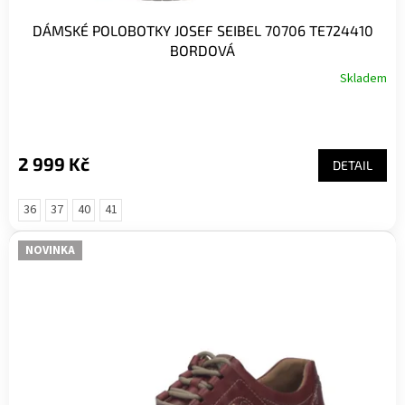
DÁMSKÉ POLOBOTKY JOSEF SEIBEL 70706 TE724410
BORDOVÁ
Skladem
2 999 Kč
DETAIL
36
37
40
41
NOVINKA