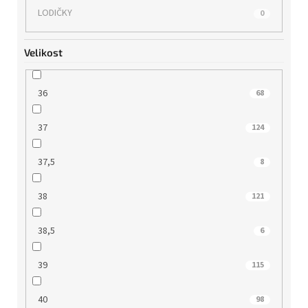
LODIČKY
0
Velikost
36
68
37
124
37,5
8
38
121
38,5
6
39
115
40
98