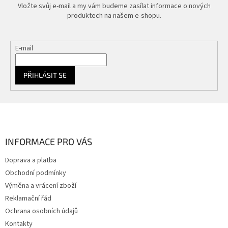
y
Vložte svůj e-mail a my vám budeme zasílat informace o nových
v
produktech na našem e-shopu.
ý
p
i
E-mail
s
u
PŘIHLÁSIT SE
Z
á
p
a
INFORMACE PRO VÁS
t
Doprava a platba
í
Obchodní podmínky
Výměna a vrácení zboží
Reklamační řád
Ochrana osobních údajů
Kontakty