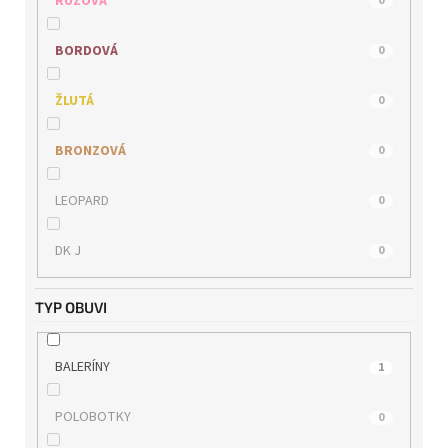
RŮŽOVÁ
0
TAMARIS
0
BORDOVÁ
0
WILD
0
ŽLUTÁ
0
BRONZOVÁ
0
LEOPARD
0
DK J
0
TYP OBUVI
BALERÍNY
1
POLOBOTKY
0