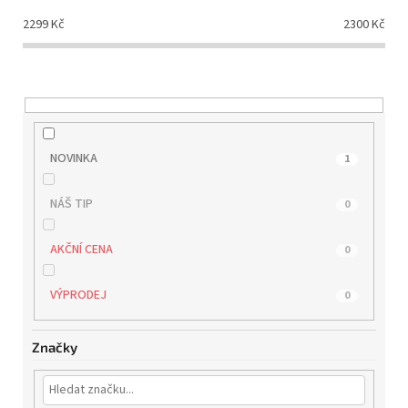
d
2299
Kč
2300
Kč
u
k
t
ů
NOVINKA
1
NÁŠ TIP
0
AKČNÍ CENA
0
VÝPRODEJ
0
Značky