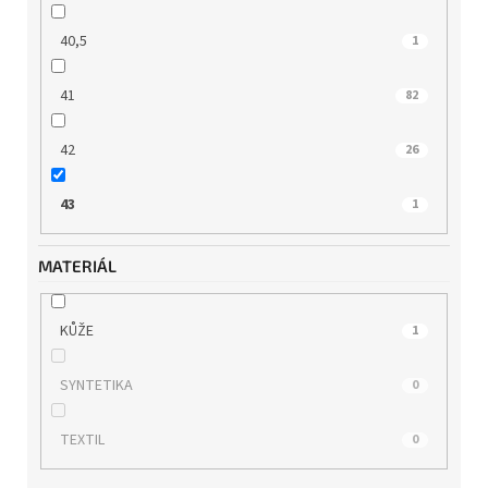
40,5
1
41
82
42
26
43
1
MATERIÁL
KŮŽE
1
SYNTETIKA
0
TEXTIL
0