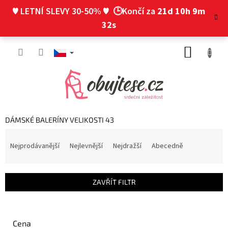
Přejít
♥ LETNÍ SLEVY 30-50% ♥
🕒Končí za
21d 10h 9m
na
obsah
31s
NÁKUP
KOŠÍK
DÁMSKÉ BALERÍNY VELIKOSTI 43
Ř
a
Nejprodávanější
Nejlevnější
Nejdražší
Abecedně
z
e
n
ZAVŘÍT FILTR
í
p
r
o
Cena