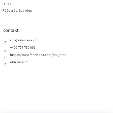
O nás
Péče a údržba obuvi
Kontakt
info
@
obujtese.cz
+420 777 710 062
https://www.facebook.com/obujtese
obujtese.cz