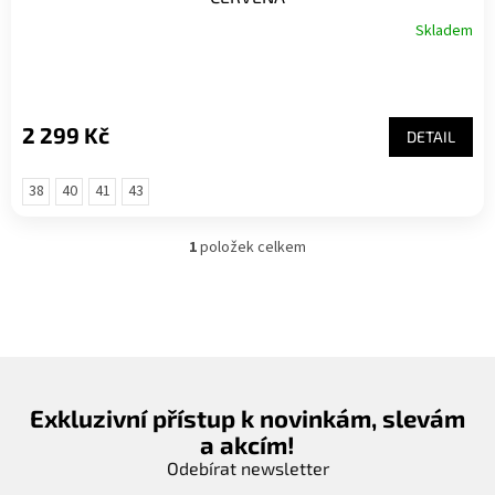
Skladem
2 299 Kč
DETAIL
38
40
41
43
1
položek celkem
O
v
l
á
d
a
c
í
Exkluzivní přístup k novinkám, slevám
p
a akcím!
r
v
Odebírat newsletter
k