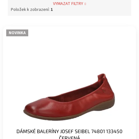
VYMAZAT FILTRY
Položek k zobrazení:
1
V
NOVINKA
ý
p
i
s
p
r
o
d
u
k
t
ů
DÁMSKÉ BALERÍNY JOSEF SEIBEL 74801 133450
ČERVENÁ