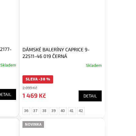
2177-
DÁMSKÉ BALERÍNY CAPRICE 9-
22511-46 019 ČERNÁ
Skladem
Skladem
SLEVA -30 %
2 099 Kč
1 469 Kč
DETAIL
DETAIL
36
37
38
39
40
41
42
NOVINKA