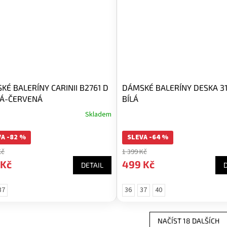
KÉ BALERÍNY CARINII B2761 D
DÁMSKÉ BALERÍNY DESKA 3
Á-ČERVENÁ
BÍLÁ
Skladem
A -82 %
SLEVA -64 %
Kč
1 399 Kč
 Kč
499 Kč
DETAIL
37
36
37
40
NAČÍST 18 DALŠÍCH