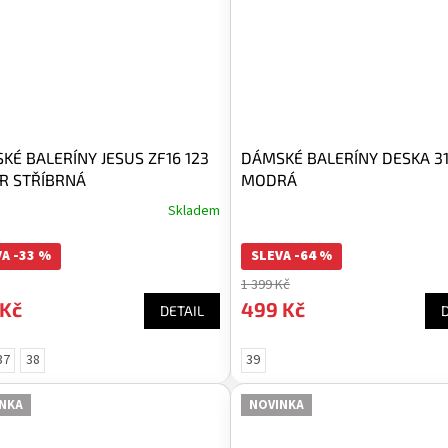
KÉ BALERÍNY JESUS ZF16 123
DÁMSKÉ BALERÍNY DESKA 3
ER STŘÍBRNÁ
MODRÁ
Skladem
A -33 %
SLEVA -64 %
1 399 Kč
 Kč
499 Kč
DETAIL
37
38
39
NKA
NOVINKA