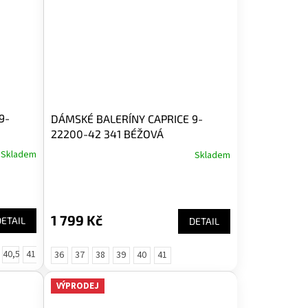
9-
DÁMSKÉ BALERÍNY CAPRICE 9-
22200-42 341 BÉŽOVÁ
Skladem
Skladem
1 799 Kč
DETAIL
DETAIL
40,5
41
36
37
38
39
40
41
VÝPRODEJ