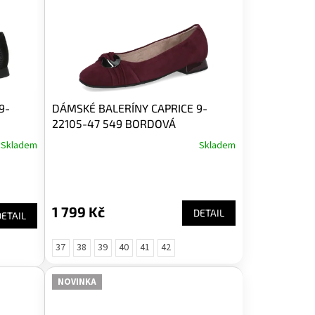
9-
DÁMSKÉ BALERÍNY CAPRICE 9-
22105-47 549 BORDOVÁ
Skladem
Skladem
1 799 Kč
DETAIL
DETAIL
37
38
39
40
41
42
NOVINKA