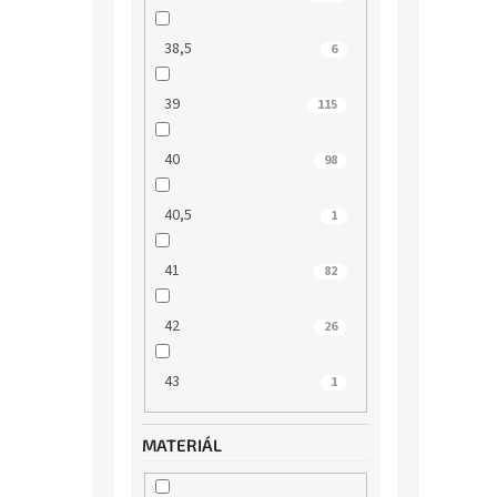
38,5
6
39
115
40
98
40,5
1
41
82
42
26
43
1
MATERIÁL