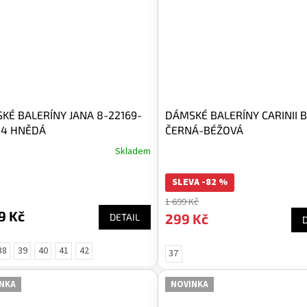
KÉ BALERÍNY JANA 8-22169-
DÁMSKÉ BALERÍNY CARINII 
04 HNĚDÁ
ČERNÁ-BÉŽOVÁ
Skladem
SLEVA -82 %
1 699 Kč
9 Kč
299 Kč
DETAIL
38
39
40
41
42
37
NKA
NOVINKA