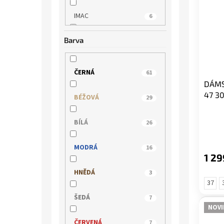
IMAC
6
Barva
JANA
15
JOSEF SEIBEL
7
ČERNÁ
61
DÁMS
LEE COOPER
10
47 3
BÉŽOVÁ
29
MARCO TOZZI
12
BÍLÁ
26
MUSTANG
2
MODRÁ
16
1 29
NIK
1
HNĚDÁ
3
37
PICCADILLY
16
ŠEDÁ
7
NOVI
REGARDE LE CIEL
2
ČERVENÁ
7