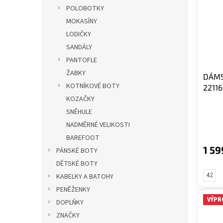
i
r
p
POLOBOTKY
s
o
a
MOKASÍNY
p
d
n
r
u
LODIČKY
e
o
k
SANDÁLY
l
d
t
PANTOFLE
u
ů
ŽABKY
DÁMS
k
KOTNÍKOVÉ BOTY
22116
t
KOZAČKY
ů
SNĚHULE
NADMĚRNÉ VELIKOSTI
BAREFOOT
1 59
PÁNSKÉ BOTY
DĚTSKÉ BOTY
42
KABELKY A BATOHY
PENĚŽENKY
VÝPR
DOPLŇKY
ZNAČKY