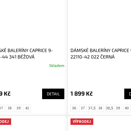
KÉ BALERÍNY CAPRICE 9-
DÁMSKÉ BALERÍNY CAPRICE 
8-44 341 BÉŽOVÁ
22110-42 022 ČERNÁ
Skladem
9 Kč
1 899 Kč
DETAIL
37
38
39
41
36
37
37,5
38
38,5
39
40
ODEJ
VÝPRODEJ