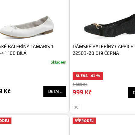
KÉ BALERÍNY TAMARIS 1-
DÁMSKÉ BALERÍNY CAPRICE 
-41 100 BÍLÁ
22503-20 019 ČERNÁ
Skladem
SLEVA -41 %
1 699 Kč
9 Kč
999 Kč
DETAIL
36
ODEJ
VÝPRODEJ