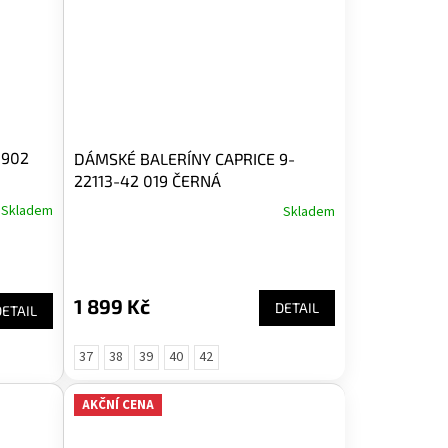
1902
DÁMSKÉ BALERÍNY CAPRICE 9-
22113-42 019 ČERNÁ
Skladem
Skladem
1 899 Kč
DETAIL
DETAIL
37
38
39
40
42
AKČNÍ CENA