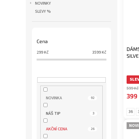
NOVINKY
SLEVY %
Cena
DÁMS
299
Kč
3599
Kč
SILV
SLEV
599 Kč
399
NOVINKA
92
36
NÁŠ TIP
3
NOVI
AKČNÍ CENA
26