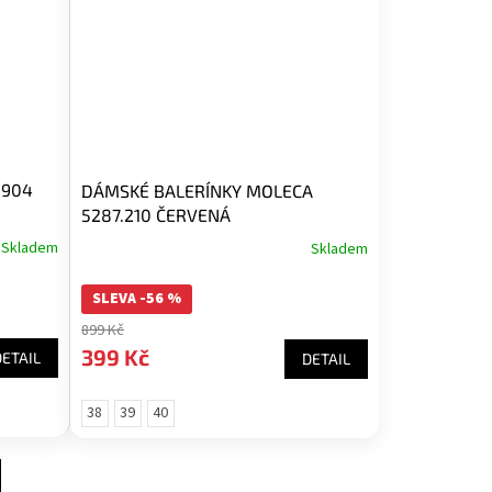
1904
DÁMSKÉ BALERÍNKY MOLECA
5287.210 ČERVENÁ
Skladem
Skladem
SLEVA -56 %
899 Kč
399 Kč
DETAIL
DETAIL
38
39
40