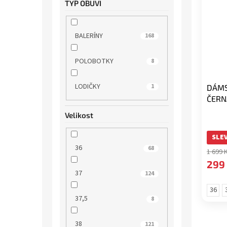
TYP OBUVI
BALERÍNY
168
POLOBOTKY
8
LODIČKY
1
DÁMS
ČERN
Velikost
SLEV
36
68
1 699 
299
37
124
36
37,5
8
38
121