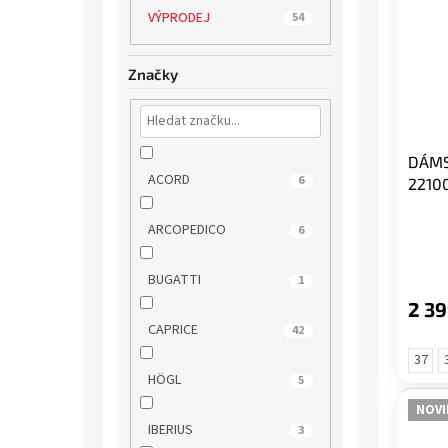
VÝPRODEJ
54
Značky
DÁMS
ACORD
6
2210
ARCOPEDICO
6
BUGATTI
1
2 39
CAPRICE
42
37
HÖGL
5
NOVI
IBERIUS
3