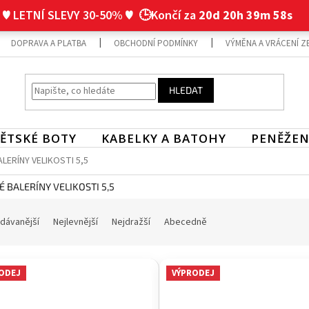
♥ LETNÍ SLEVY 30-50% ♥
🕒Končí za
20d 20h 39m 57s
DOPRAVA A PLATBA
OBCHODNÍ PODMÍNKY
VÝMĚNA A VRÁCENÍ Z
HLEDAT
ĚTSKÉ BOTY
KABELKY A BATOHY
PENĚŽEN
LERÍNY VELIKOSTI 5,5
 BALERÍNY VELIKOSTI 5,5
dávanější
Nejlevnější
Nejdražší
Abecedně
ODEJ
VÝPRODEJ