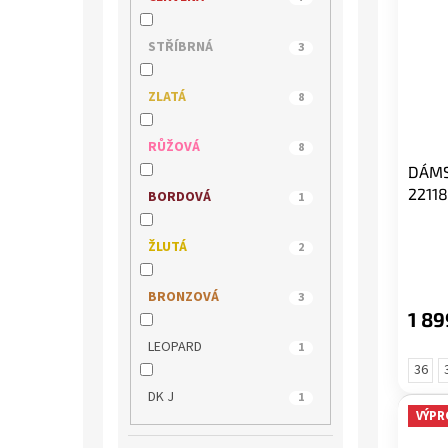
REMONTE
1
STŘÍBRNÁ
3
RIEKER
6
ZLATÁ
8
s.OLIVER
3
RŮŽOVÁ
8
DÁMS
TAMARIS
26
2211
BORDOVÁ
1
WILD
5
ŽLUTÁ
2
BRONZOVÁ
3
1 89
LEOPARD
1
36
DK J
1
VÝPR