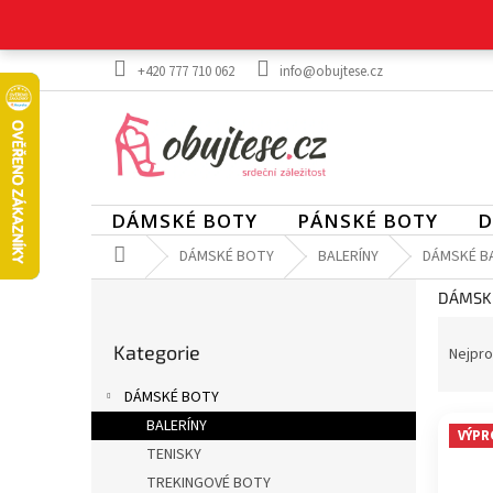
Přejít
na
obsah
+420 777 710 062
info@obujtese.cz
DÁMSKÉ BOTY
PÁNSKÉ BOTY
D
Domů
DÁMSKÉ BOTY
BALERÍNY
DÁMSKÉ BA
P
DÁMSKÉ
o
Ř
Přeskočit
s
a
Kategorie
kategorie
Nejpro
t
z
r
DÁMSKÉ BOTY
e
a
V
n
BALERÍNY
n
VÝPR
ý
í
TENISKY
n
p
p
í
TREKINGOVÉ BOTY