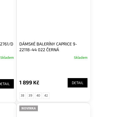
B2761/D
DÁMSKÉ BALERÍNY CAPRICE 9-
22118-44 022 ČERNÁ
Skladem
Skladem
1 899 Kč
DETAIL
DETAIL
38
39
40
42
NOVINKA