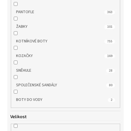
WONDERS
52
PANTOFLE
363
ZAXY
19
ŽABKY
101
KOTNÍKOVÉ BOTY
755
KOZAČKY
169
SNĚHULE
28
SPOLEČENSKÉ SANDÁLY
80
BOTY DO VODY
2
Velikost