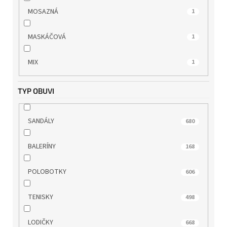
RIEKER
629
MOSAZNÁ
1
ROCK SPRING
4
MASKÁČOVÁ
1
s.OLIVER
87
MIX
1
SKECHERS
31
TYP OBUVI
TAMARIS
744
SANDÁLY
680
TBS
7
BALERÍNY
168
TOM TAILOR
11
POLOBOTKY
606
WILD
149
TENISKY
498
WINK
20
LODIČKY
668