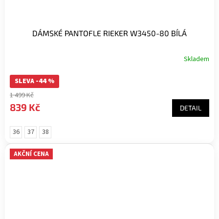
DÁMSKÉ PANTOFLE RIEKER W3450-80 BÍLÁ
Skladem
SLEVA -44 %
1 499 Kč
839 Kč
DETAIL
36
37
38
AKČNÍ CENA