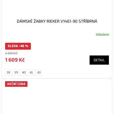
DÁMSKÉ ŽABKY RIEKER V1461-90 STŘÍBRNÁ
Skladem
SLEVA -40 %
2 699 Kč
1 609 Kč
DETAIL
38
39
40
41
43
AKČNÍ CENA