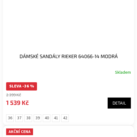
DÁMSKÉ SANDÁLY RIEKER 64066-14 MODRÁ
Skladem
SLEVA -36 %
2 399 Kč
1 539 Kč
DETAIL
36
37
38
39
40
41
42
AKČNÍ CENA