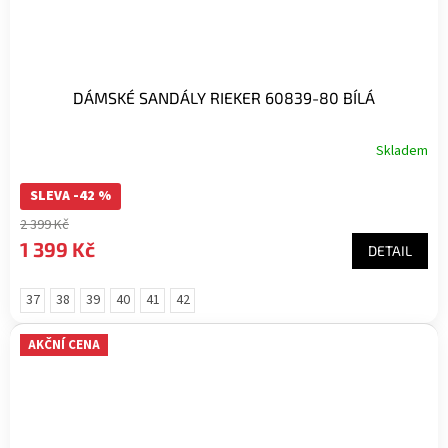
DÁMSKÉ SANDÁLY RIEKER 60839-80 BÍLÁ
Skladem
Průměrné
hodnocení
SLEVA -42 %
produktu
je
2 399 Kč
5,0
1 399 Kč
DETAIL
z
5
hvězdiček.
37
38
39
40
41
42
AKČNÍ CENA