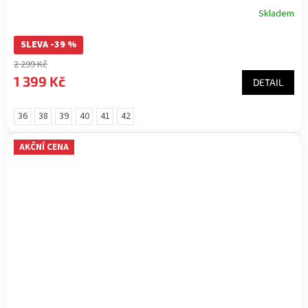
Skladem
SLEVA -39 %
2 299 Kč
1 399 Kč
DETAIL
36
38
39
40
41
42
AKČNÍ CENA