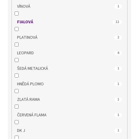
MUSTANG
47
VÍNOVÁ
1
NIK
7
FIALOVÁ
11
OLYMPIKUS
8
PLATINOVÁ
2
PICCADILLY
150
LEOPARD
4
POWER
17
ŠEDÁ METALICKÁ
1
QUO VADIS
67
HNĚDÁ PLOMO
1
REGARDE LE CIEL
42
ZLATÁ RAMA
1
REMONTE
62
ČERVENÁ FLAMA
1
RIDER
32
DK J
1