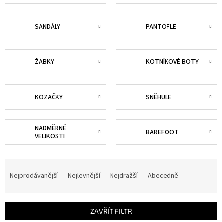
SANDÁLY
PANTOFLE
ŽABKY
KOTNÍKOVÉ BOTY
KOZAČKY
SNĚHULE
NADMĚRNÉ
BAREFOOT
VELIKOSTI
Ř
a
Nejprodávanější
Nejlevnější
Nejdražší
Abecedně
z
e
n
ZAVŘÍT FILTR
í