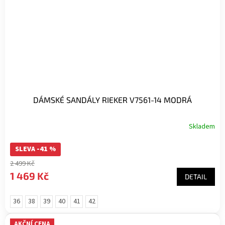
DÁMSKÉ SANDÁLY RIEKER V7561-14 MODRÁ
Skladem
SLEVA -41 %
2 499 Kč
1 469 Kč
DETAIL
36
38
39
40
41
42
AKČNÍ CENA