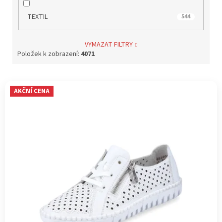
TEXTIL
544
VYMAZAT FILTRY
Položek k zobrazení:
4071
V
AKČNÍ CENA
ý
p
i
s
p
r
o
d
u
k
t
ů