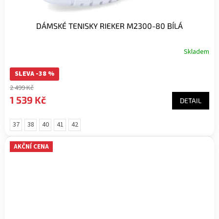
DÁMSKÉ TENISKY RIEKER M2300-80 BÍLÁ
Skladem
SLEVA -38 %
2 499 Kč
1 539 Kč
DETAIL
37
38
40
41
42
AKČNÍ CENA