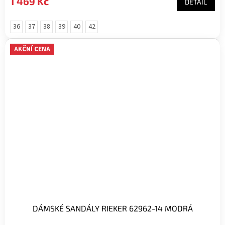
1 469 Kč
DETAIL
36
37
38
39
40
42
AKČNÍ CENA
DÁMSKÉ SANDÁLY RIEKER 62962-14 MODRÁ