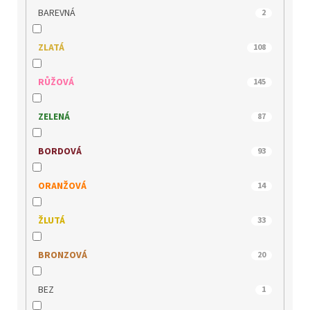
JANA
120
BAREVNÁ
2
JOMA
8
ZLATÁ
108
JOSEF SEIBEL
134
RŮŽOVÁ
145
KACPER
49
ZELENÁ
87
KLOP
108
BORDOVÁ
93
LEE COOPER
57
ORANŽOVÁ
14
MACIEJKA
42
ŽLUTÁ
33
MARCO TOZZI
197
BRONZOVÁ
20
MEDILINE
30
BEZ
1