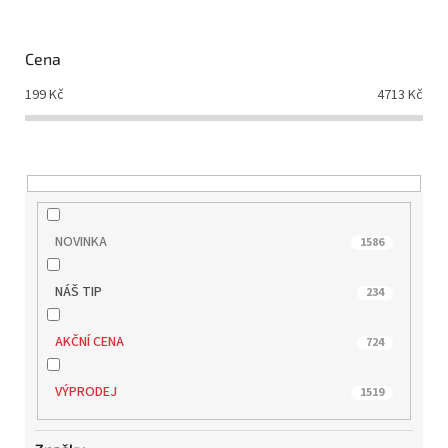
p
r
o
Cena
d
199
Kč
4713
Kč
u
k
t
ů
NOVINKA
1586
NÁŠ TIP
234
AKČNÍ CENA
724
VÝPRODEJ
1519