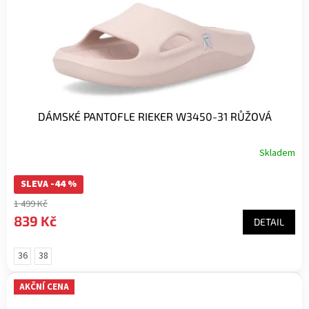
DÁMSKÉ PANTOFLE RIEKER W3450-31 RŮŽOVÁ
Skladem
SLEVA -44 %
1 499 Kč
839 Kč
DETAIL
36
38
AKČNÍ CENA