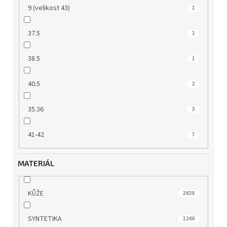
9 (velikost 43)
1
37.5
1
38.5
1
40.5
2
35.36
3
41-42
7
MATERIÁL
KŮŽE
2438
SYNTETIKA
1246