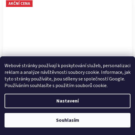
AKČNÍ CENA
Webové stránky používají k poskytování služeb, personalizaci
reklam a analýze návštěvnosti soubory cookie. Informace, jak
tyto stránky používáte, jsou sdíleny se společností Google.
Používáním souhlasíte s použitím souborů cookie.
DÁMSKÉ SANDÁLY RIEKER 60806-00 ČERNÁ
Nastavení
Skladem
Souhlasím
SLEVA -43 %