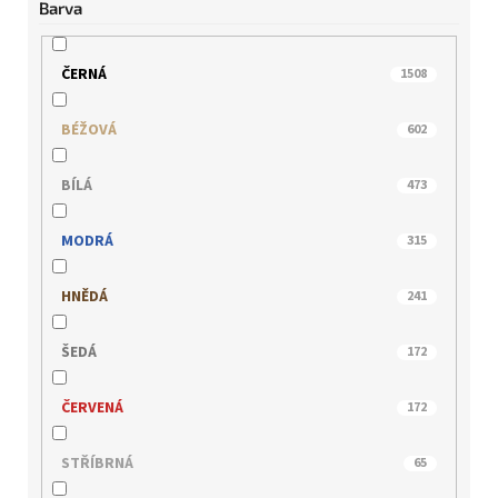
Barva
BUGATTI
21
CAPRICE
405
ČERNÁ
1508
EPICA
5
BÉŽOVÁ
602
GERRY WEBER
8
BÍLÁ
473
HISPANITAS
108
MODRÁ
315
HÖGL
100
HNĚDÁ
241
IBERIUS
88
ŠEDÁ
172
IMAC
44
ČERVENÁ
172
INBLU
18
STŘÍBRNÁ
65