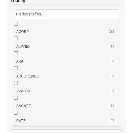
Značky
ACORD
212
ALPINEX
19
ARA
5
ARCOPEDICO
8
AZALEIA
2
BAGATT
51
BATZ
47