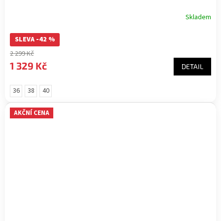
Skladem
SLEVA -42 %
2 299 Kč
1 329 Kč
DETAIL
36
38
40
AKČNÍ CENA