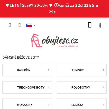
Přejít
♥ LETNÍ SLEVY 30-50% ♥
🕒Končí za
22d 22h 5m
na
obsah
28s
NÁKUP
KOŠÍK
DÁMSKÉ BÉŽOVE BOTY
BALERÍNY
TENISKY
TREKINGOVÉ BOTY
POLOBOTKY
MOKASÍNY
LODIČKY