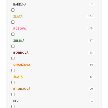
JANA
12
BAREVNÁ
2
JOMA
1
ZLATÁ
108
JOSEF SEIBEL
10
RŮŽOVÁ
145
KACPER
3
ZELENÁ
87
KLOP
31
BORDOVÁ
93
LEE COOPER
18
ORANŽOVÁ
14
MACIEJKA
3
ŽLUTÁ
33
MARCO TOZZI
21
BRONZOVÁ
20
MEDILINE
2
BEZ
1