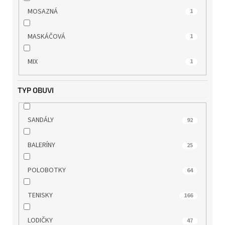
RIEKER
70
MOSAZNÁ
1
ROCK SPRING
0
MASKÁČOVÁ
1
s.OLIVER
13
MIX
1
SKECHERS
8
TYP OBUVI
TAMARIS
68
SANDÁLY
92
TBS
2
BALERÍNY
25
TOM TAILOR
0
POLOBOTKY
64
WILD
19
TENISKY
166
WINK
1
LODIČKY
47