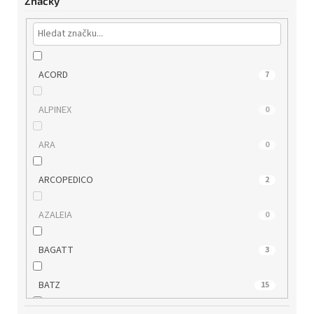
Značky
ACORD
7
ALPINEX
0
ARA
0
ARCOPEDICO
2
AZALEIA
0
BAGATT
3
BATZ
15