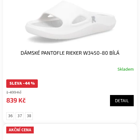
DÁMSKÉ PANTOFLE RIEKER W3450-80 BÍLÁ
Skladem
SLEVA -44 %
1 499 Kč
839 Kč
DETAIL
36
37
38
AKČNÍ CENA