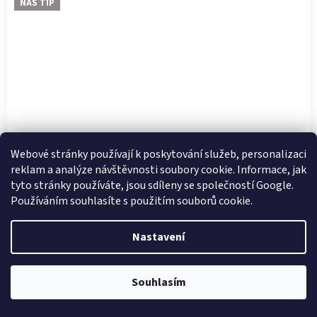
NÁŠ TIP
Webové stránky používají k poskytování služeb, personalizaci
reklam a analýze návštěvnosti soubory cookie. Informace, jak
tyto stránky používáte, jsou sdíleny se společností Google.
Používáním souhlasíte s použitím souborů cookie.
DÁMSKÉ SANDÁLY JANA 8-28160-42 100 BÍLÁ
Nastavení
Skladem
Souhlasím