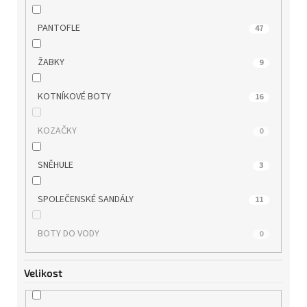
WONDERS
6
PANTOFLE
47
ZAXY
2
ŽABKY
9
KOTNÍKOVÉ BOTY
16
KOZAČKY
0
SNĚHULE
3
SPOLEČENSKÉ SANDÁLY
11
BOTY DO VODY
0
Velikost