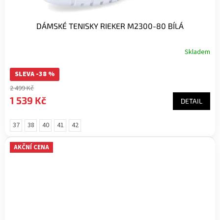
DÁMSKÉ TENISKY RIEKER M2300-80 BÍLÁ
Skladem
SLEVA -38 %
2 499 Kč
1 539 Kč
DETAIL
37
38
40
41
42
AKČNÍ CENA