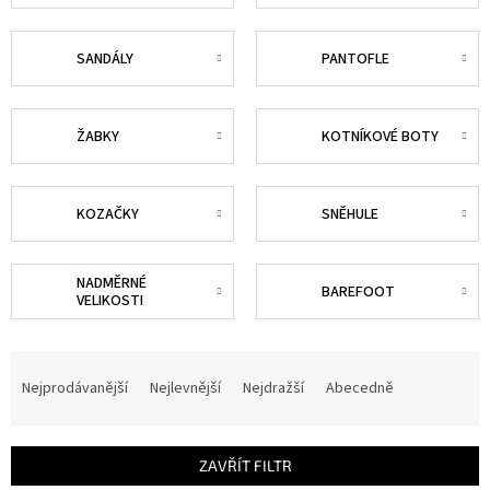
SANDÁLY
PANTOFLE
ŽABKY
KOTNÍKOVÉ BOTY
KOZAČKY
SNĚHULE
NADMĚRNÉ
BAREFOOT
VELIKOSTI
Ř
a
Nejprodávanější
Nejlevnější
Nejdražší
Abecedně
z
e
n
ZAVŘÍT FILTR
í