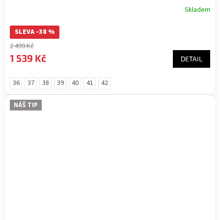
Skladem
SLEVA -38 %
2 499 Kč
1 539 Kč
DETAIL
36
37
38
39
40
41
42
NÁŠ TIP