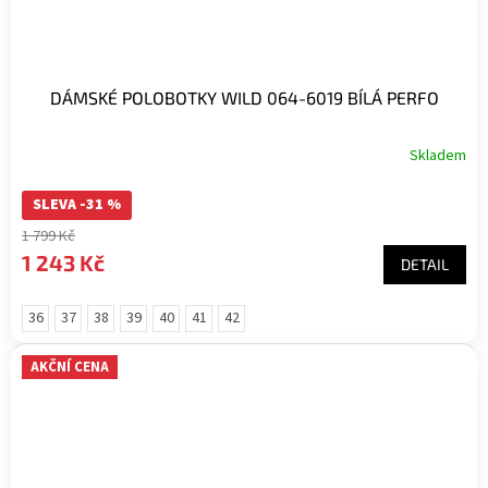
DÁMSKÉ POLOBOTKY WILD 064-6019 BÍLÁ PERFO
Skladem
SLEVA -31 %
1 799 Kč
1 243 Kč
DETAIL
36
37
38
39
40
41
42
AKČNÍ CENA