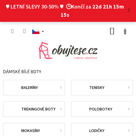
Přejít
♥ LETNÍ SLEVY 30-50% ♥
🕒Končí za
22d 21h 15m
na
obsah
14s
NÁKUP
KOŠÍK
DÁMSKÉ BÍLÉ BOTY
BALERÍNY
TENISKY
TREKINGOVÉ BOTY
POLOBOTKY
MOKASÍNY
LODIČKY