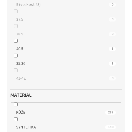
9 (velikost 43)
0
37.5
0
38.5
0
40.5
1
35.36
1
41-42
0
MATERIÁL
KŮŽE
287
SYNTETIKA
130