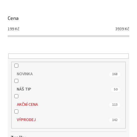
p
r
o
Cena
d
199
Kč
3939
Kč
u
k
t
ů
NOVINKA
168
NÁŠ TIP
50
AKČNÍ CENA
113
VÝPRODEJ
142