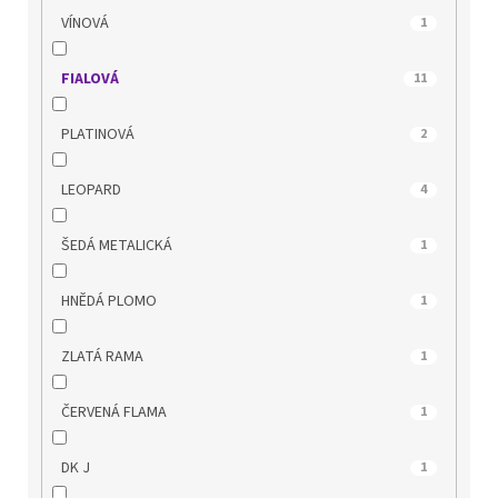
MUSTANG
10
VÍNOVÁ
1
NIK
0
FIALOVÁ
11
OLYMPIKUS
2
PLATINOVÁ
2
PICCADILLY
23
LEOPARD
4
POWER
2
ŠEDÁ METALICKÁ
1
QUO VADIS
4
HNĚDÁ PLOMO
1
REGARDE LE CIEL
6
ZLATÁ RAMA
1
REMONTE
22
ČERVENÁ FLAMA
1
RIDER
3
DK J
1