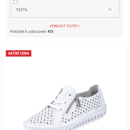
TEXTIL
71
VYMAZAT FILTRY
Položek k zobrazení:
473
V
AKČNÍ CENA
ý
p
i
s
p
r
o
d
u
k
t
ů