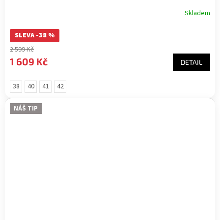
Skladem
SLEVA -38 %
2 599 Kč
1 609 Kč
DETAIL
38
40
41
42
NÁŠ TIP