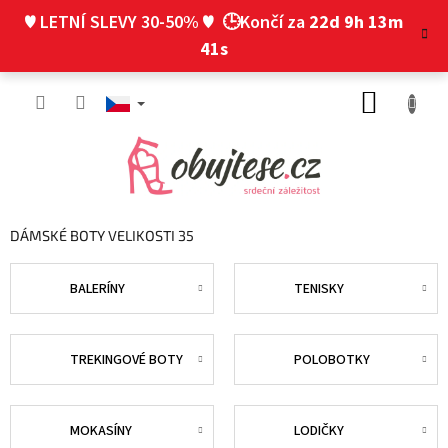
Přejít
♥ LETNÍ SLEVY 30-50% ♥
🕒Končí za
22d 9h 13m
na
obsah
41s
NÁKUP
KOŠÍK
DÁMSKÉ BOTY VELIKOSTI 35
BALERÍNY
TENISKY
TREKINGOVÉ BOTY
POLOBOTKY
MOKASÍNY
LODIČKY