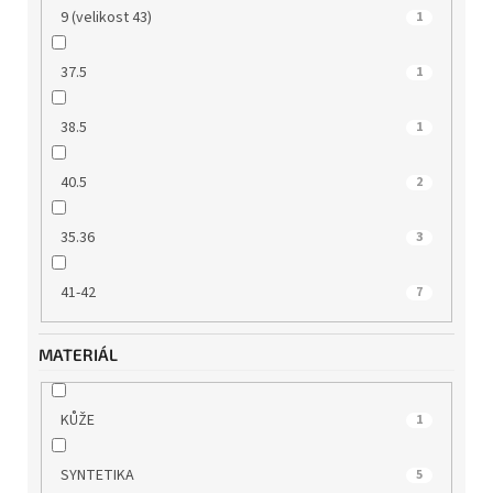
9 (velikost 43)
1
37.5
1
38.5
1
40.5
2
35.36
3
41-42
7
MATERIÁL
KŮŽE
1
SYNTETIKA
5