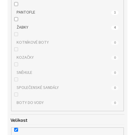
WONDERS
0
PANTOFLE
1
ZAXY
0
ŽABKY
4
KOTNÍKOVÉ BOTY
0
KOZAČKY
0
SNĚHULE
0
SPOLEČENSKÉ SANDÁLY
0
BOTY DO VODY
0
Velikost