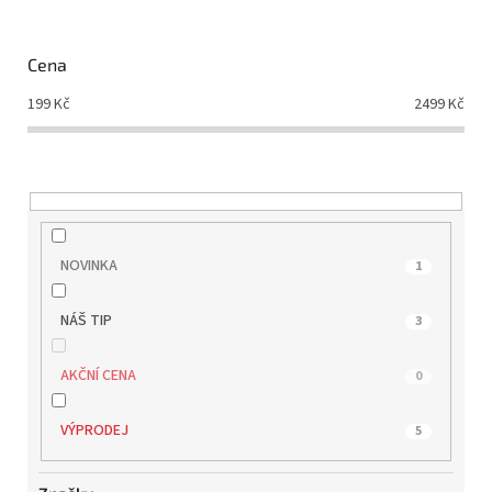
p
r
o
Cena
d
199
Kč
2499
Kč
u
k
t
ů
NOVINKA
1
NÁŠ TIP
3
AKČNÍ CENA
0
VÝPRODEJ
5