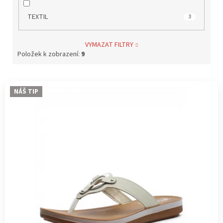
TEXTIL
3
VYMAZAT FILTRY
Položek k zobrazení:
9
V
NÁŠ TIP
ý
p
i
s
p
r
o
d
u
k
t
ů