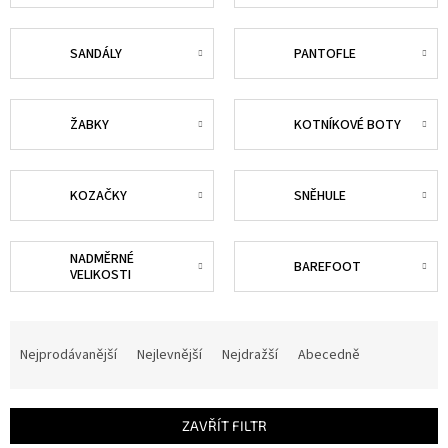
SANDÁLY
PANTOFLE
ŽABKY
KOTNÍKOVÉ BOTY
KOZAČKY
SNĚHULE
NADMĚRNÉ
BAREFOOT
VELIKOSTI
Ř
a
Nejprodávanější
Nejlevnější
Nejdražší
Abecedně
z
e
n
ZAVŘÍT FILTR
í