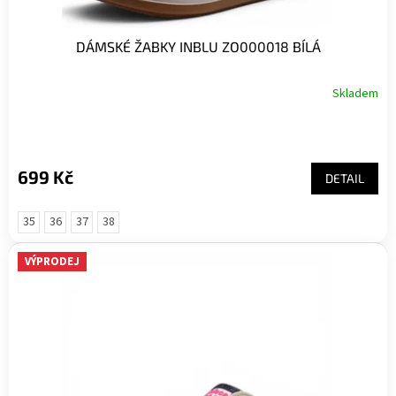
DÁMSKÉ ŽABKY INBLU ZO000018 BÍLÁ
Skladem
699 Kč
DETAIL
35
36
37
38
VÝPRODEJ