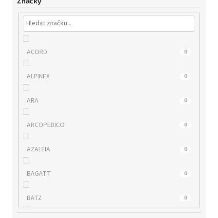
Značky
ACORD
0
ALPINEX
0
ARA
0
ARCOPEDICO
0
AZALEIA
0
BAGATT
0
BATZ
0