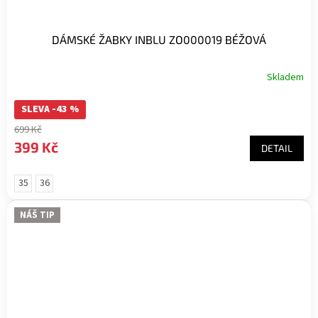
DÁMSKÉ ŽABKY INBLU ZO000019 BÉŽOVÁ
Skladem
SLEVA -43 %
699 Kč
399 Kč
DETAIL
35
36
NÁŠ TIP