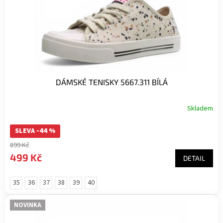
DÁMSKÉ TENISKY 5667.311 BÍLÁ
Skladem
SLEVA -44 %
899 Kč
499 Kč
DETAIL
35
36
37
38
39
40
NOVINKA