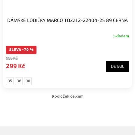
DÁMSKÉ LODIČKY MARCO TOZZI 2-22404-25 89 ČERNÁ
Skladem
SLEVA -70 %
999 Kč
299 Kč
DETAIL
35
36
38
9
položek celkem
O
v
l
á
d
a
c