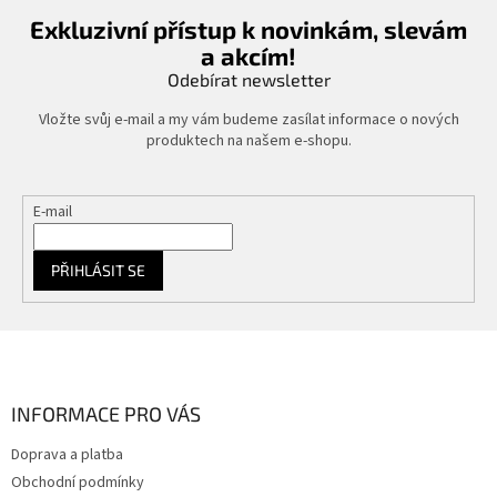
í
Exkluzivní přístup k novinkám, slevám
p
a akcím!
r
v
Odebírat newsletter
k
y
Vložte svůj e-mail a my vám budeme zasílat informace o nových
v
produktech na našem e-shopu.
ý
p
i
E-mail
s
u
PŘIHLÁSIT SE
Z
á
p
a
INFORMACE PRO VÁS
t
Doprava a platba
í
Obchodní podmínky