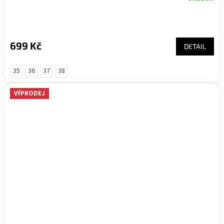
699 Kč
DETAIL
35
36
37
38
VÝPRODEJ