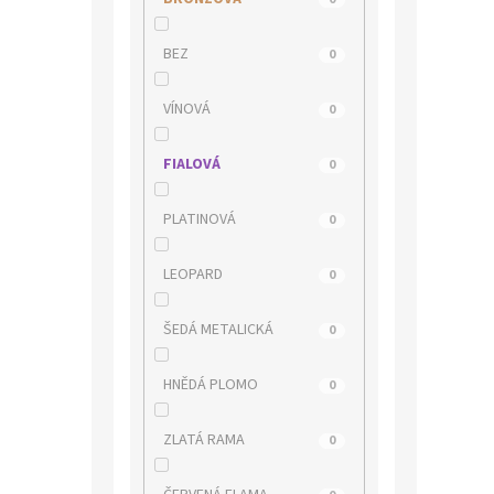
MEDILINE
0
BEZ
0
MUSTANG
0
VÍNOVÁ
0
NIK
0
FIALOVÁ
0
OLYMPIKUS
0
PLATINOVÁ
0
PICCADILLY
0
LEOPARD
0
POWER
0
ŠEDÁ METALICKÁ
0
QUO VADIS
0
HNĚDÁ PLOMO
0
REGARDE LE CIEL
0
ZLATÁ RAMA
0
REMONTE
0