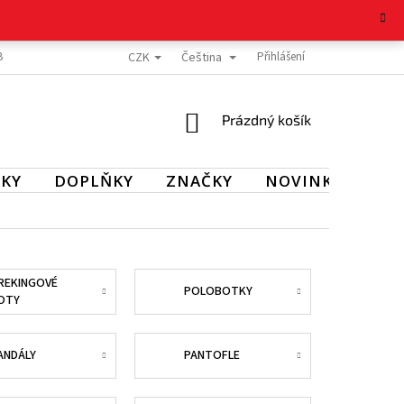
CZK
Čeština
BOŽÍ
REKLAMAČNÍ ŘÁD
OCHRANA OSOBNÍCH ÚDAJŮ
Přihlášení
KONTAKT
NÁKUPNÍ
Prázdný košík
KOŠÍK
KY
DOPLŇKY
ZNAČKY
NOVINKY
SL
REKINGOVÉ
POLOBOTKY
OTY
ANDÁLY
PANTOFLE