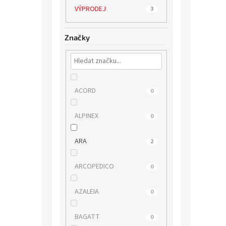
VÝPRODEJ
3
Značky
ACORD
0
ALPINEX
0
ARA
2
ARCOPEDICO
0
AZALEIA
0
BAGATT
0