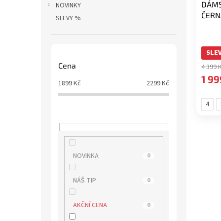
DÁMS
k
NOVINKY
ČERN
t
SLEVY %
ů
SLEV
Cena
4 399 
1 99
1899
Kč
2299
Kč
4
(velik
(
37)
4
NOVINKA
0
NÁŠ TIP
0
AKČNÍ CENA
0