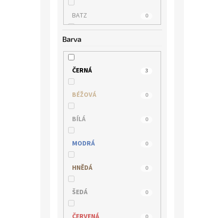
BATZ
0
Barva
BUGATTI
0
CAPRICE
0
ČERNÁ
3
EPICA
0
BÉŽOVÁ
0
GERRY WEBER
0
BÍLÁ
0
HISPANITAS
0
MODRÁ
0
HÖGL
1
HNĚDÁ
0
IBERIUS
0
ŠEDÁ
0
IMAC
0
ČERVENÁ
0