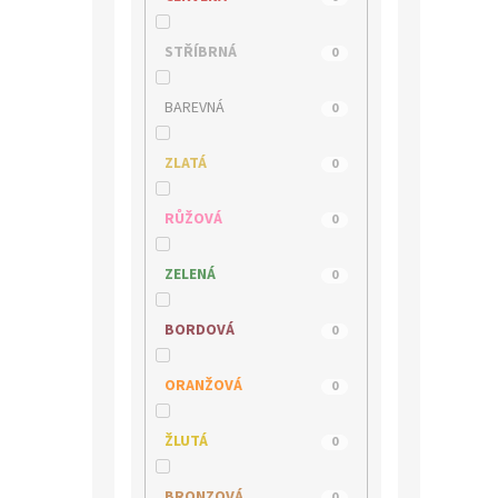
INBLU
0
STŘÍBRNÁ
0
JANA
0
BAREVNÁ
0
JOMA
0
ZLATÁ
0
JOSEF SEIBEL
0
RŮŽOVÁ
0
KACPER
0
ZELENÁ
0
KLOP
0
BORDOVÁ
0
LEE COOPER
0
ORANŽOVÁ
0
MACIEJKA
0
ŽLUTÁ
0
MARCO TOZZI
0
BRONZOVÁ
0