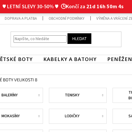
♥ LETNÍ SLEVY 30-50% ♥
🕒Končí za
21d 16h 50m 3s
DOPRAVA A PLATBA
OBCHODNÍ PODMÍNKY
VÝMĚNA A VRÁCENÍ Z
HLEDAT
ĚTSKÉ BOTY
KABELKY A BATOHY
PENĚŽEN
8
 BOTY VELIKOSTI 8
T
BALERÍNY
TENISKY
B
MOKASÍNY
LODIČKY
S