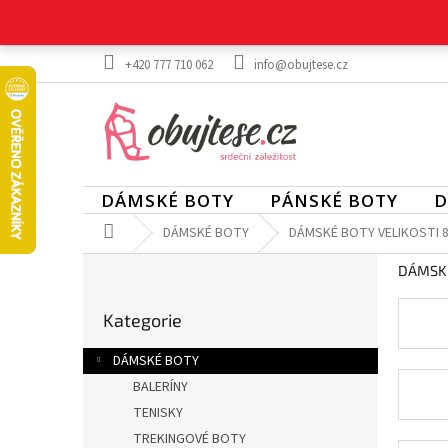
Přejít
na
obsah
+420 777 710 062
info@obujtese.cz
DÁMSKÉ BOTY
PÁNSKÉ BOTY
D
Domů
DÁMSKÉ BOTY
DÁMSKÉ BOTY VELIKOSTI 
P
DÁMSKÉ
o
Přeskočit
s
Kategorie
kategorie
t
r
DÁMSKÉ BOTY
a
BALERÍNY
n
TENISKY
n
í
TREKINGOVÉ BOTY