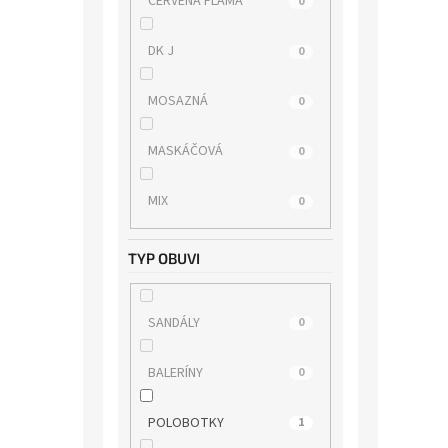
ČERVENÁ FLAMA
0
RIDER
0
DK J
0
RIEKER
0
MOSAZNÁ
0
ROCK SPRING
0
MASKÁČOVÁ
0
s.OLIVER
0
MIX
0
SKECHERS
0
TYP OBUVI
TAMARIS
0
SANDÁLY
0
TBS
0
BALERÍNY
0
TOM TAILOR
0
POLOBOTKY
1
WILD
0