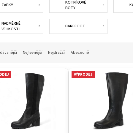
KOTNÍKOVÉ
ŽABKY
K
BOTY
NADMĚRNÉ
BAREFOOT
VELIKOSTI
dávanější
Nejlevnější
Nejdražší
Abecedně
ODEJ
VÝPRODEJ