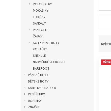
p
POLOBOTKY
a
MOKASÍNY
n
LODIČKY
e
SANDÁLY
l
PANTOFLE
ŽABKY
Ř
KOTNÍKOVÉ BOTY
a
Nejpro
z
KOZAČKY
e
SNĚHULE
V
n
NADMĚRNÉ VELIKOSTI
VÝPR
ý
í
BAREFOOT
p
p
PÁNSKÉ BOTY
i
r
s
o
DĚTSKÉ BOTY
p
d
KABELKY A BATOHY
r
u
PENĚŽENKY
o
k
DOPLŇKY
d
t
ZNAČKY
u
ů