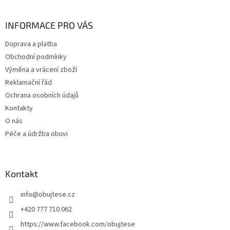
á
p
a
INFORMACE PRO VÁS
t
Doprava a platba
í
Obchodní podmínky
Výměna a vrácení zboží
Reklamační řád
Ochrana osobních údajů
Kontakty
O nás
Péče a údržba obuvi
Kontakt
info
@
obujtese.cz
+420 777 710 062
https://www.facebook.com/obujtese