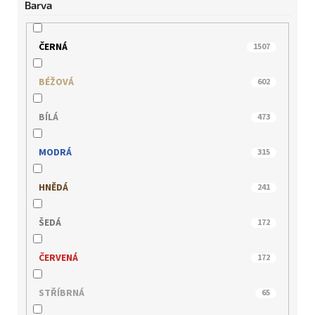
Barva
BUGATTI
0
CAPRICE
0
ČERNÁ
1507
EPICA
0
BÉŽOVÁ
602
GERRY WEBER
0
BÍLÁ
473
HISPANITAS
0
MODRÁ
315
HÖGL
2
HNĚDÁ
241
IBERIUS
0
ŠEDÁ
172
IMAC
0
ČERVENÁ
172
INBLU
0
STŘÍBRNÁ
65