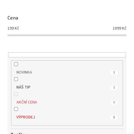
p
r
o
Cena
d
199
Kč
1899
Kč
u
k
t
ů
NOVINKA
1
NÁŠ TIP
1
AKČNÍ CENA
0
VÝPRODEJ
8