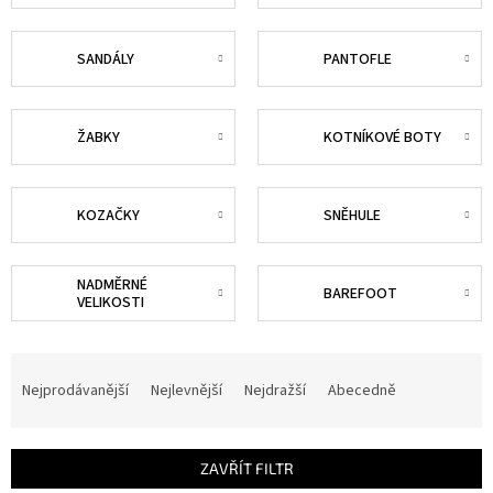
SANDÁLY
PANTOFLE
ŽABKY
KOTNÍKOVÉ BOTY
KOZAČKY
SNĚHULE
NADMĚRNÉ
BAREFOOT
VELIKOSTI
Ř
a
Nejprodávanější
Nejlevnější
Nejdražší
Abecedně
z
e
n
ZAVŘÍT FILTR
í