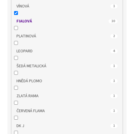
MUSTANG
0
VÍNOVÁ
1
NIK
0
FIALOVÁ
10
OLYMPIKUS
0
PLATINOVÁ
2
PICCADILLY
0
LEOPARD
4
POWER
0
ŠEDÁ METALICKÁ
1
QUO VADIS
0
HNĚDÁ PLOMO
1
REGARDE LE CIEL
0
ZLATÁ RAMA
1
REMONTE
0
ČERVENÁ FLAMA
1
RIDER
1
DK J
1