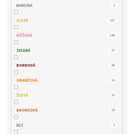
JANA
0
BAREVNÁ
2
JOMA
0
ZLATÁ
107
JOSEF SEIBEL
0
RŮŽOVÁ
144
KACPER
0
ZELENÁ
87
KLOP
0
BORDOVÁ
93
LEE COOPER
1
ORANŽOVÁ
14
MACIEJKA
0
ŽLUTÁ
33
MARCO TOZZI
0
BRONZOVÁ
20
MEDILINE
0
BEZ
1