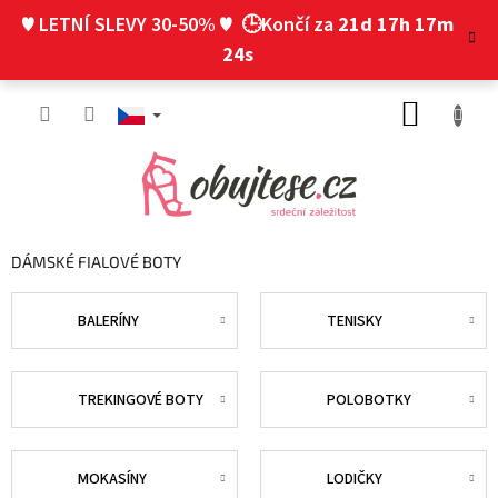
Přejít
♥ LETNÍ SLEVY 30-50% ♥
🕒Končí za
21d 17h 17m
na
obsah
23s
NÁKUP
KOŠÍK
DÁMSKÉ FIALOVÉ BOTY
BALERÍNY
TENISKY
TREKINGOVÉ BOTY
POLOBOTKY
MOKASÍNY
LODIČKY