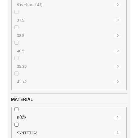
9 (velikost 43)
0
37.5
0
38.5
0
40.5
0
35.36
0
41-42
0
MATERIÁL
KŮŽE
4
SYNTETIKA
4