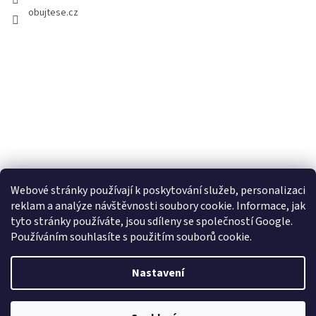
obujtese.cz
Webové stránky používají k poskytování služeb, personalizaci
reklam a analýze návštěvnosti soubory cookie. Informace, jak
tyto stránky používáte, jsou sdíleny se společností Google.
Používáním souhlasíte s použitím souborů cookie.
Vytvořil Shoptet
Nastavení
Copyright 2026
Obujtese.cz-srdeční záležitost
. Všechna práva