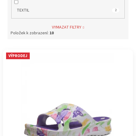
TEXTIL
2
VYMAZAT FILTRY
Položek k zobrazení:
10
V
VÝPRODEJ
ý
p
i
s
p
r
o
d
u
k
t
ů