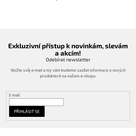
O
v
l
á
d
a
c
í
Exkluzivní přístup k novinkám, slevám
p
a akcím!
r
v
Odebírat newsletter
k
y
Vložte svůj e-mail a my vám budeme zasílat informace o nových
v
produktech na našem e-shopu.
ý
p
i
E-mail
s
u
PŘIHLÁSIT SE
Z