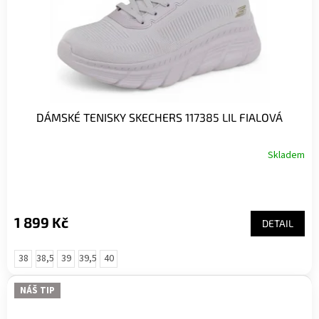
DÁMSKÉ TENISKY SKECHERS 117385 LIL FIALOVÁ
Skladem
1 899 Kč
DETAIL
38
38,5
39
39,5
40
NÁŠ TIP