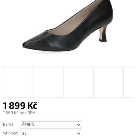
1 899 Kč
1 569 Kč bez DPH
Měrná
Barva
cena:
Velikost