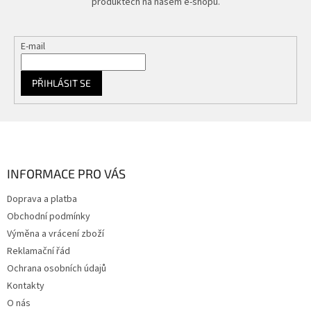
produktech na našem e-shopu.
E-mail
PŘIHLÁSIT SE
Z
á
p
a
INFORMACE PRO VÁS
t
Doprava a platba
í
Obchodní podmínky
Výměna a vrácení zboží
Reklamační řád
Ochrana osobních údajů
Kontakty
O nás