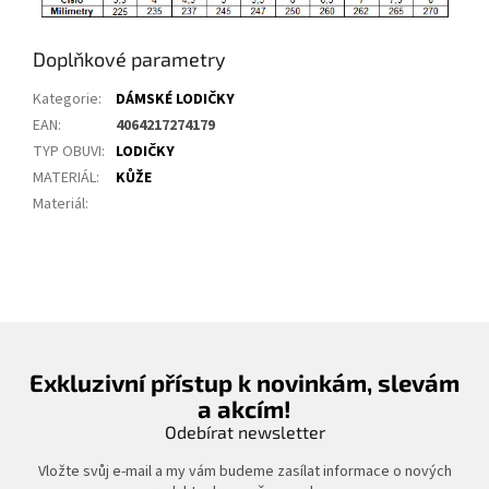
Doplňkové parametry
Kategorie
:
DÁMSKÉ LODIČKY
EAN
:
4064217274179
TYP OBUVI
:
LODIČKY
MATERIÁL
:
KŮŽE
Materiál
:
Exkluzivní přístup k novinkám, slevám
a akcím!
Odebírat newsletter
Vložte svůj e-mail a my vám budeme zasílat informace o nových