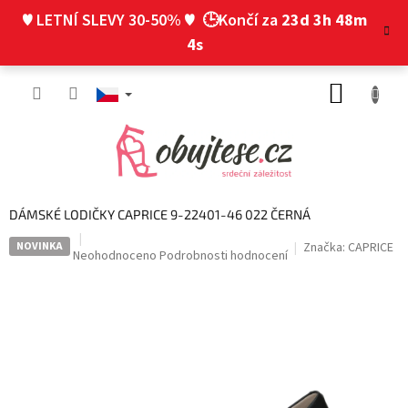
Přejít
♥ LETNÍ SLEVY 30-50% ♥
🕒Končí za
23d 3h 48m
na
obsah
3s
NÁKUP
KOŠÍK
DÁMSKÉ LODIČKY CAPRICE 9-22401-46 022 ČERNÁ
NOVINKA
Značka:
CAPRICE
Průměrné
Neohodnoceno
Podrobnosti hodnocení
hodnocení
produktu
je
0,0
z
5
hvězdiček.