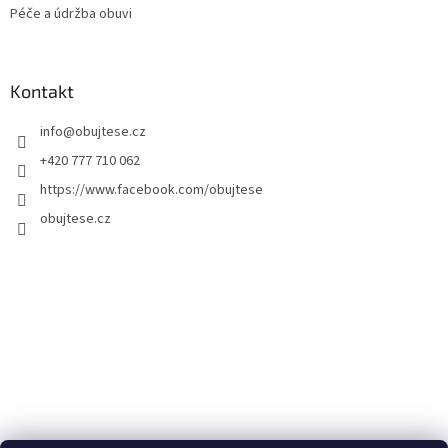
Péče a údržba obuvi
Kontakt
info
@
obujtese.cz
+420 777 710 062
https://www.facebook.com/obujtese
obujtese.cz