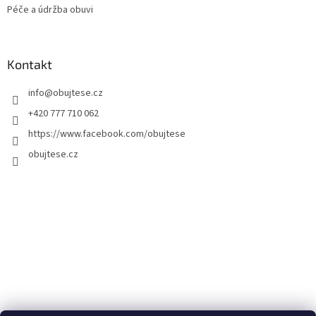
Péče a údržba obuvi
Kontakt
info
@
obujtese.cz
+420 777 710 062
https://www.facebook.com/obujtese
obujtese.cz