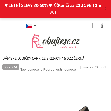
Přejít
♥ LETNÍ SLEVY 30-50% ♥
🕒Končí za
22d 19h 12m
na
obsah
29s
NÁKUP
KOŠÍK
DÁMSKÉ LODIČKY CAPRICE 9-22401-46 022 ČERNÁ
NOVINKA
Značka:
CAPRICE
Průměrné
Neohodnoceno
Podrobnosti hodnocení
hodnocení
produktu
je
0,0
z
5
hvězdiček.