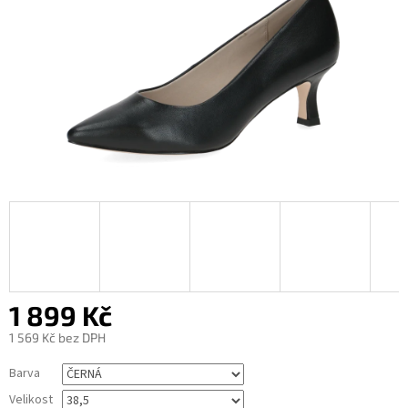
1 899 Kč
1 569 Kč bez DPH
Měrná
Barva
cena:
Velikost