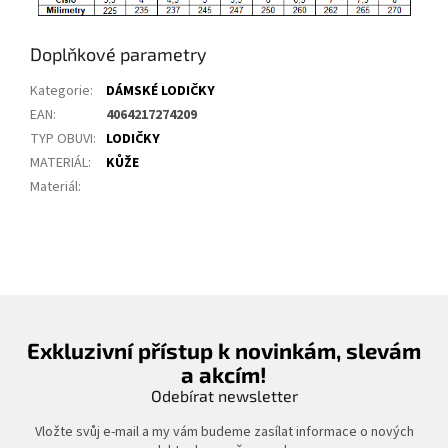
Doplňkové parametry
Kategorie
:
DÁMSKÉ LODIČKY
EAN
:
4064217274209
TYP OBUVI
:
LODIČKY
MATERIÁL
:
KŮŽE
Materiál
:
Exkluzivní přístup k novinkám, slevám
a akcím!
Odebírat newsletter
Vložte svůj e-mail a my vám budeme zasílat informace o nových