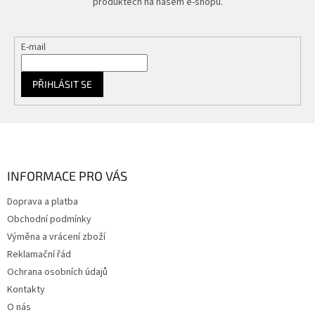
produktech na našem e-shopu.
E-mail
PŘIHLÁSIT SE
Z
á
p
a
INFORMACE PRO VÁS
t
Doprava a platba
í
Obchodní podmínky
Výměna a vrácení zboží
Reklamační řád
Ochrana osobních údajů
Kontakty
O nás