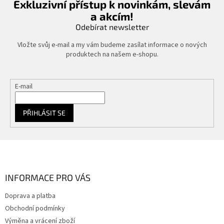
Exkluzivní přístup k novinkám, slevám
a akcím!
Odebírat newsletter
Vložte svůj e-mail a my vám budeme zasílat informace o nových
produktech na našem e-shopu.
E-mail
PŘIHLÁSIT SE
Z
á
p
a
INFORMACE PRO VÁS
t
Doprava a platba
í
Obchodní podmínky
Výměna a vrácení zboží