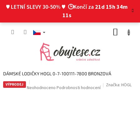
Přejít
♥ LETNÍ SLEVY 30-50% ♥
🕒Končí za
21d 15h 34m
na
obsah
10s
NÁKUP
KOŠÍK
DÁMSKÉ LODIČKY HOGL 0-7-100111-7800 BRONZOVÁ
VÝPRODEJ
Značka:
HÖGL
Průměrné
Neohodnoceno
Podrobnosti hodnocení
hodnocení
produktu
je
0,0
z
5
hvězdiček.