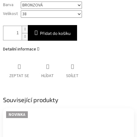
Měrná
Barva
cena:
Velikost
Přidat do košíku
Detailní informace
ZEPTAT SE
HLÍDAT
SDÍLET
Související produkty
NOVINKA