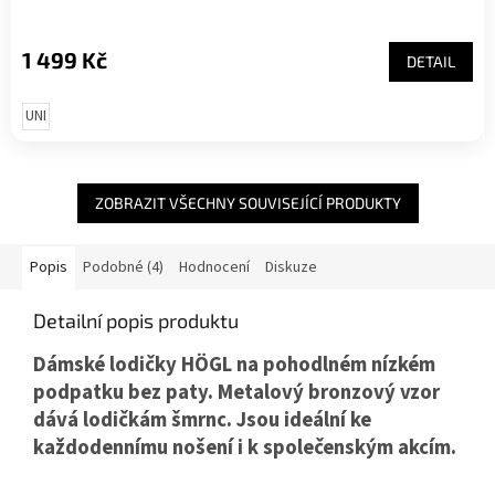
1 499 Kč
DETAIL
UNI
ZOBRAZIT VŠECHNY SOUVISEJÍCÍ PRODUKTY
Popis
Podobné (4)
Hodnocení
Diskuze
Detailní popis produktu
Dámské lodičky HÖGL na pohodlném nízkém
podpatku bez paty. Metalový bronzový vzor
dává lodičkám šmrnc.
Jsou ideální ke
každodennímu nošení i k společenským akcím.