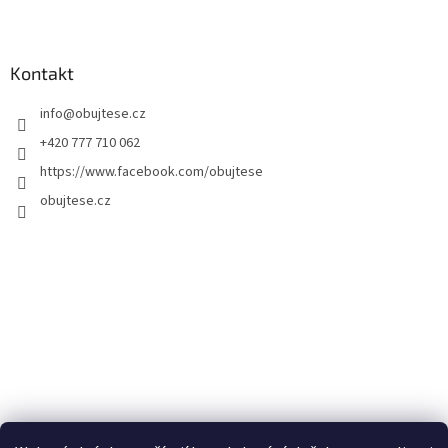
Kontakt
info
@
obujtese.cz
+420 777 710 062
https://www.facebook.com/obujtese
obujtese.cz