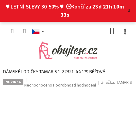
Přejít
♥ LETNÍ SLEVY 30-50% ♥
🕒Končí za
23d 21h 10m
na
obsah
32s
NÁKUP
KOŠÍK
DÁMSKÉ LODIČKY TAMARIS 1-22321-44 179 BÉŽOVÁ
NOVINKA
Značka:
TAMARIS
Průměrné
Neohodnoceno
Podrobnosti hodnocení
hodnocení
produktu
je
0,0
z
5
hvězdiček.