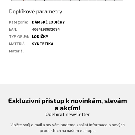
Doplňkové parametry
Kategorie
:
DÁMSKÉ LODIČKY
EAN
:
4064198632074
TYP OBUVI
:
LODIČKY
MATERIÁL
:
SYNTETIKA
Materiál
:
Exkluzivní přístup k novinkám, slevám
a akcím!
Odebírat newsletter
Vložte svůj e-mail a my vám budeme zasílat informace o nových
produktech na našem e-shopu.