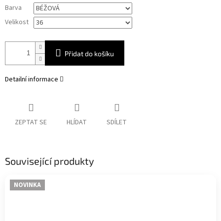
Měrná
Barva
cena:
Velikost
Přidat do košíku
Detailní informace
ZEPTAT SE
HLÍDAT
SDÍLET
Související produkty
NOVINKA