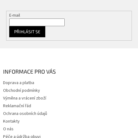
E-mail
PŘIHLÁSIT SE
Z
á
p
a
INFORMACE PRO VÁS
t
Doprava a platba
í
Obchodní podmínky
Výměna a vrácení zboží
Reklamační řád
Ochrana osobních údajů
Kontakty
O nás
Péče a údržba obuvi