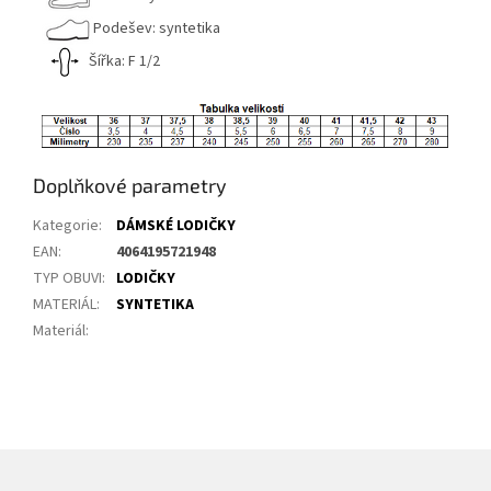
Podešev: syntetika
Šířka: F 1/2
Doplňkové parametry
Kategorie
:
DÁMSKÉ LODIČKY
EAN
:
4064195721948
TYP OBUVI
:
LODIČKY
MATERIÁL
:
SYNTETIKA
Materiál
: