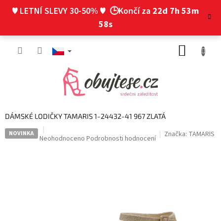
Přejít
♥ LETNÍ SLEVY 30-50% ♥
🕒Končí za
22d 7h 53m
na
obsah
57s
NÁKUP
KOŠÍK
DÁMSKÉ LODIČKY TAMARIS 1-24432-41 967 ZLATÁ
NOVINKA
Značka:
TAMARIS
Průměrné
Neohodnoceno
Podrobnosti hodnocení
hodnocení
produktu
je
0,0
z
5
hvězdiček.