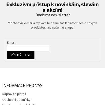
Exkluzivní přístup k novinkám, slevám
a akcím!
Odebírat newsletter
Vložte svůj e-mail a my vám budeme zasílat informace o nových
produktech na našem e-shopu.
E-mail
PŘIHLÁSIT SE
Z
á
p
a
INFORMACE PRO VÁS
t
Doprava a platba
í
Obchodní podmínky