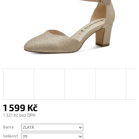
1 599 Kč
1 321 Kč bez DPH
Měrná
Barva
cena:
Velikost