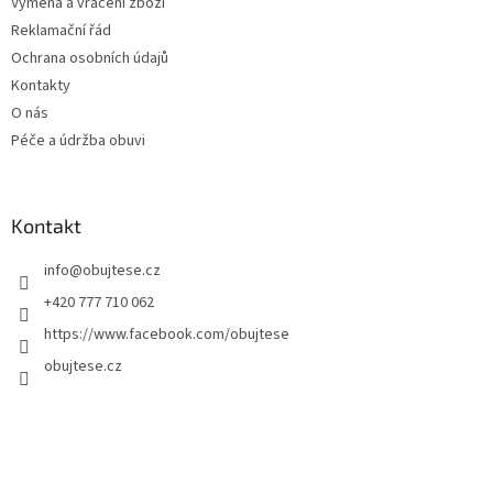
Výměna a vrácení zboží
Reklamační řád
Ochrana osobních údajů
Kontakty
O nás
Péče a údržba obuvi
Kontakt
info
@
obujtese.cz
+420 777 710 062
https://www.facebook.com/obujtese
obujtese.cz