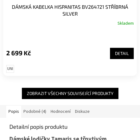
DÁMSKÁ KABELKA HISPANITAS BV264721 STŘÍBRNÁ
SILVER
Skladem
2 699 Kč
DETAIL
UNI
ZOBRAZIT VŠECHNY SOUVISEJÍCÍ PRODUKTY
Popis
Podobné (4)
Hodnocení
Diskuze
Detailní popis produktu
Dámské lodičky Tamaris se třpytivým