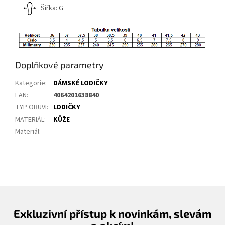
Šířka: G
Doplňkové parametry
Kategorie
:
DÁMSKÉ LODIČKY
EAN
:
4064201638840
TYP OBUVI
:
LODIČKY
MATERIÁL
:
KŮŽE
Materiál
:
Exkluzivní přístup k novinkám, slevám