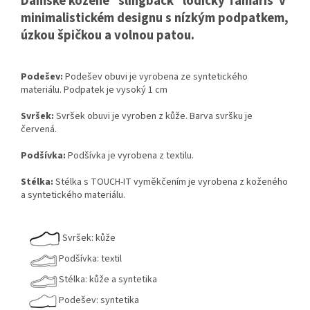
Dámské kožené "slingback" lodičky Tamaris v
minimalistickém designu s nízkým podpatkem,
úzkou špičkou a volnou patou.
Podešev:
Podešev obuvi je vyrobena ze syntetického
materiálu. Podpatek je vysoký 1 cm
Svršek:
Svršek obuvi je vyroben z kůže. Barva svršku je
červená.
Podšívka:
Podšívka je vyrobena z textilu.
Stélka:
Stélka s TOUCH-IT vyměkčením je vyrobena z koženého
a syntetického materiálu.
Svršek: kůže
Podšívka: textil
Stélka: kůže a syntetika
Podešev: syntetika