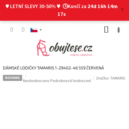
Přejít
♥ LETNÍ SLEVY 30-50% ♥
🕒Končí za
24d 16h 14m
na
obsah
16s
NÁKUP
KOŠÍK
DÁMSKÉ LODIČKY TAMARIS 1-29402-46 559 ČERVENÁ
NOVINKA
Značka:
TAMARIS
Průměrné
Neohodnoceno
Podrobnosti hodnocení
hodnocení
produktu
je
0,0
z
5
hvězdiček.