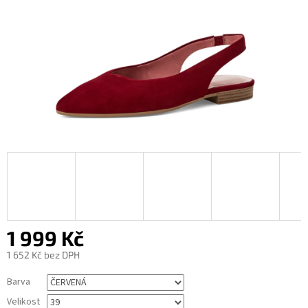
1 999 Kč
1 652 Kč bez DPH
Měrná
Barva
cena:
Velikost