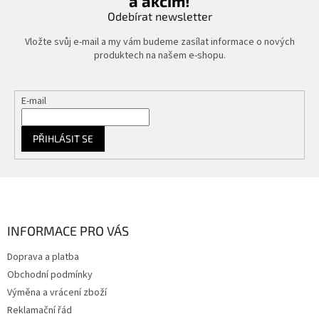
a akcím!
Odebírat newsletter
Vložte svůj e-mail a my vám budeme zasílat informace o nových
produktech na našem e-shopu.
E-mail
PŘIHLÁSIT SE
Z
á
p
a
INFORMACE PRO VÁS
t
Doprava a platba
í
Obchodní podmínky
Výměna a vrácení zboží
Reklamační řád