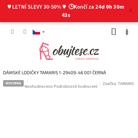
Přejít
♥ LETNÍ SLEVY 30-50% ♥
🕒Končí za
24d 0h 30m
na
obsah
42s
NÁKUP
KOŠÍK
DÁMSKÉ LODIČKY TAMARIS 1-29409-46 001 ČERNÁ
NOVINKA
Značka:
TAMARIS
Průměrné
Neohodnoceno
Podrobnosti hodnocení
hodnocení
produktu
je
0,0
z
5
hvězdiček.