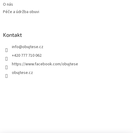
O nás
Péče a údržba obuvi
Kontakt
info
@
obujtese.cz
+420 777 710 062
https://www.facebook.com/obujtese
obujtese.cz