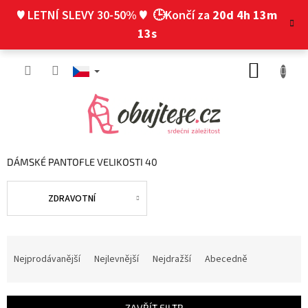
Přejít
♥ LETNÍ SLEVY 30-50% ♥
🕒Končí za
20d 4h 13m
na
obsah
12s
NÁKUP
KOŠÍK
DÁMSKÉ PANTOFLE VELIKOSTI 40
ZDRAVOTNÍ
Ř
a
Nejprodávanější
Nejlevnější
Nejdražší
Abecedně
z
e
n
ZAVŘÍT FILTR