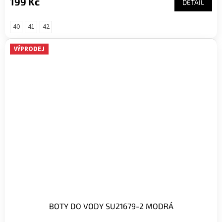
199 Kč
DETAIL
40
41
42
VÝPRODEJ
BOTY DO VODY SU21679-2 MODRÁ