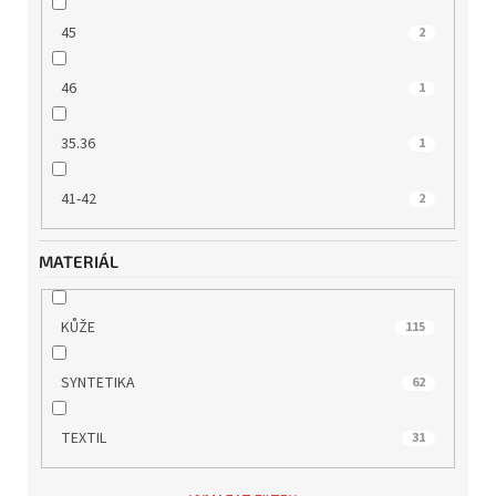
45
2
46
1
35.36
1
41-42
2
MATERIÁL
KŮŽE
115
SYNTETIKA
62
TEXTIL
31