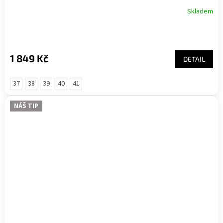
Skladem
1 849 Kč
DETAIL
37
38
39
40
41
NÁŠ TIP