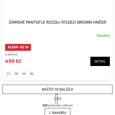
DÁMSKÉ PANTOFLE RIZZOLI 9132821 BROWN HNĚDÁ
Skladem
SLEVA -62 %
1 299 Kč
499 Kč
DETAIL
37
38
39
40
NAČÍST 18 DALŠÍCH
S
1
12
t
O
r
209
položek celkem
v
á
l
NAHORU
n