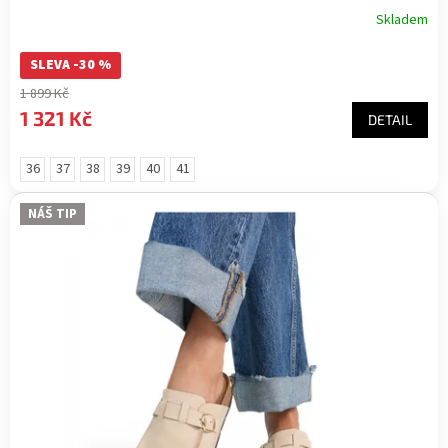
Skladem
SLEVA -30 %
1 899 Kč
1 321 Kč
DETAIL
36
37
38
39
40
41
NÁŠ TIP