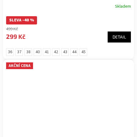
Skladem
SLEVA -40 %
499 Kč
299 Kč
DETAIL
36
37
38
40
41
42
43
44
45
AKČNÍ CENA