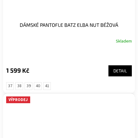
DÁMSKÉ PANTOFLE BATZ ELBA NUT BÉŽOVÁ
Skladem
1 599 Kč
DETAIL
37
38
39
40
41
VÝPRODEJ