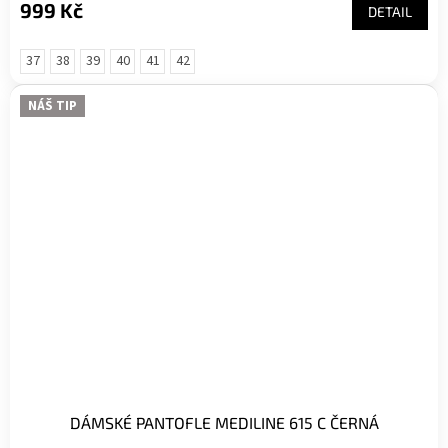
999 Kč
DETAIL
37
38
39
40
41
42
NÁŠ TIP
DÁMSKÉ PANTOFLE MEDILINE 615 C ČERNÁ