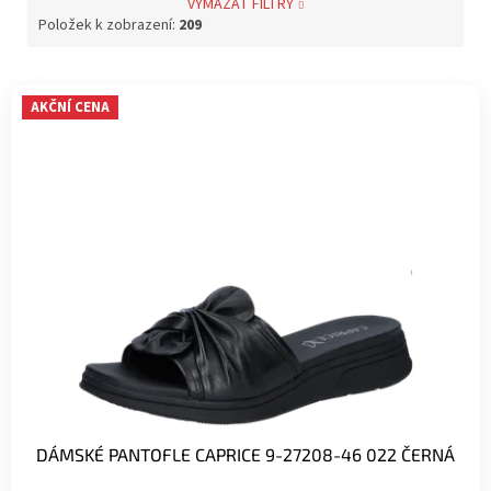
VYMAZAT FILTRY
Položek k zobrazení:
209
V
AKČNÍ CENA
ý
p
i
s
p
r
o
d
u
k
t
ů
DÁMSKÉ PANTOFLE CAPRICE 9-27208-46 022 ČERNÁ