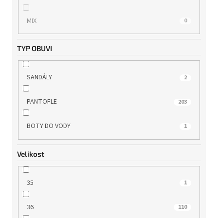
WILD
8
MIX
0
WINK
0
TYP OBUVI
ZAXY
3
SANDÁLY
2
PANTOFLE
203
BOTY DO VODY
1
Velikost
35
1
36
110