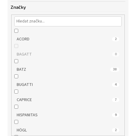
Značky
ACORD
2
BAGATT
0
BATZ
38
BUGATTI
4
CAPRICE
7
HISPANITAS
9
HÖGL
2