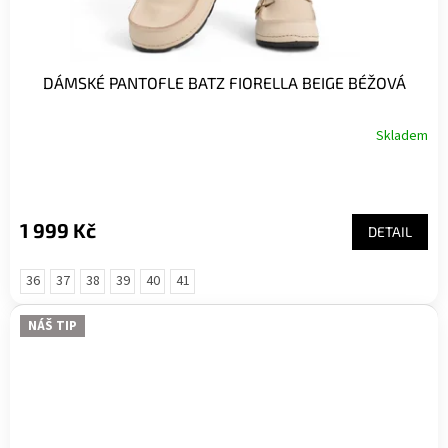
DÁMSKÉ PANTOFLE BATZ FIORELLA BEIGE BÉŽOVÁ
Skladem
1 999 Kč
DETAIL
36
37
38
39
40
41
NÁŠ TIP