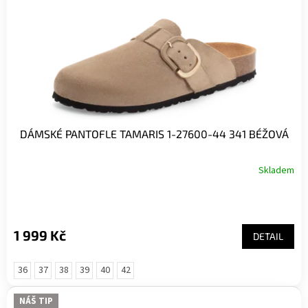
DÁMSKÉ PANTOFLE TAMARIS 1-27600-44 341 BÉŽOVÁ
Skladem
1 999 Kč
DETAIL
36
37
38
39
40
42
NÁŠ TIP