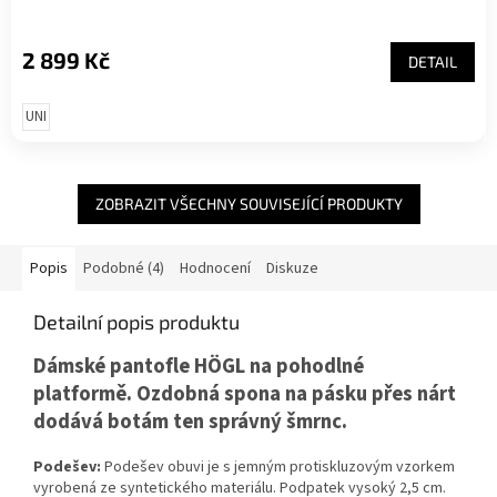
2 899 Kč
DETAIL
UNI
ZOBRAZIT VŠECHNY SOUVISEJÍCÍ PRODUKTY
Popis
Podobné (4)
Hodnocení
Diskuze
Detailní popis produktu
Dámské pantofle HÖGL na pohodlné
platformě. Ozdobná spona na pásku přes nárt
dodává botám ten správný šmrnc.
Podešev:
Podešev obuvi je s jemným protiskluzovým vzorkem
vyrobená ze syntetického materiálu. Podpatek vysoký 2,5 cm.