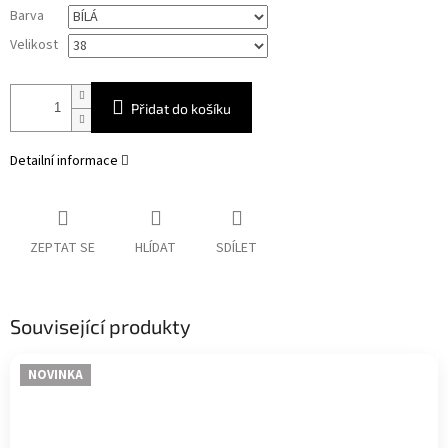
Měrná
Barva
cena:
Velikost
Přidat do košíku
Detailní informace
ZEPTAT SE
HLÍDAT
SDÍLET
Související produkty
NOVINKA