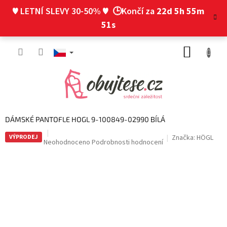
Přejít
♥ LETNÍ SLEVY 30-50% ♥
🕒Končí za
22d 5h 55m
na
obsah
50s
NÁKUP
KOŠÍK
DÁMSKÉ PANTOFLE HOGL 9-100849-02990 BÍLÁ
VÝPRODEJ
Značka:
HÖGL
Průměrné
Neohodnoceno
Podrobnosti hodnocení
hodnocení
produktu
je
0,0
z
5
hvězdiček.