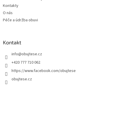
Kontakty
O nás
Péče a údržba obuvi
Kontakt
info
@
obujtese.cz
+420 777 710 062
https://www.facebook.com/obujtese
obujtese.cz