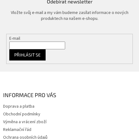
Odebírat newsletter
Vložte svůj e-mail a my vám budeme zasílat informace o nových
produktech na našem e-shopu.
E-mail
PŘIHLÁSIT SE
Z
á
p
a
INFORMACE PRO VÁS
t
Doprava a platba
í
Obchodní podmínky
Výměna a vrácení zboží
Reklamační řád
Ochrana osobních údajů