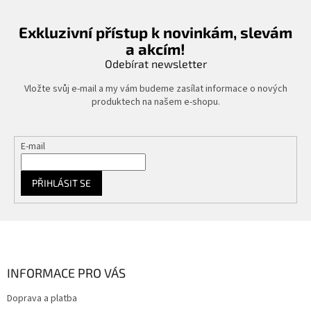
Exkluzivní přístup k novinkám, slevám
a akcím!
Odebírat newsletter
Vložte svůj e-mail a my vám budeme zasílat informace o nových
produktech na našem e-shopu.
E-mail
PŘIHLÁSIT SE
Z
á
p
a
INFORMACE PRO VÁS
t
Doprava a platba
í