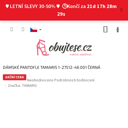
Přejít
♥ LETNÍ SLEVY 30-50% ♥
🕒Končí za
21d 17h 28m
na
obsah
29s
NÁKUP
KOŠÍK
DÁMSKÉ PANTOFLE TAMARIS 1-27512-46 001 ČERNÁ
AKČNÍ CENA
Průměrné
Neohodnoceno
Podrobnosti hodnocení
hodnocení
Značka:
TAMARIS
produktu
je
0,0
z
5
hvězdiček.