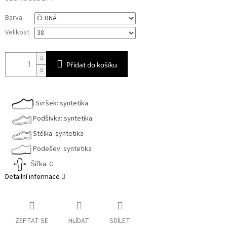
Měrná
Barva
cena:
Velikost
Přidat do košíku
Svršek: syntetika
Podšívka: syntetika
Stélka: syntetika
Podešev: syntetika
Šířka: G
Detailní informace
ZEPTAT SE
HLÍDAT
SDÍLET