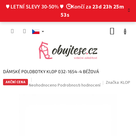
Přejít
♥ LETNÍ SLEVY 30-50% ♥
🕒Končí za
23d 23h 25m
na
obsah
53s
NÁKUP
KOŠÍK
DÁMSKÉ POLOBOTKY KLOP 032-1654-4 BÉŽOVÁ
AKČNÍ CENA
Značka:
KLOP
Průměrné
Neohodnoceno
Podrobnosti hodnocení
hodnocení
produktu
je
0,0
z
5
hvězdiček.