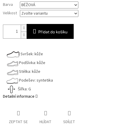
Měrná
Barva
cena:
Velikost
Přidat do košíku
Svršek: kůže
Podšívka: kůže
Stélka: kůže
Podešev: syntetika
Šířka: G
Detailní informace
ZEPTAT SE
HLÍDAT
SDÍLET