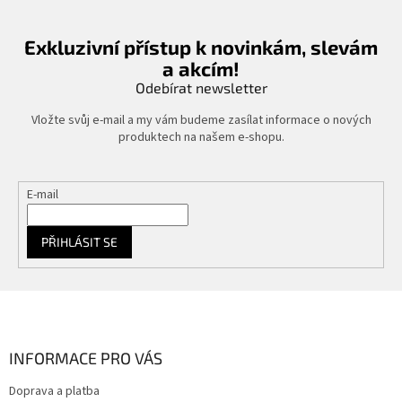
Exkluzivní přístup k novinkám, slevám
a akcím!
Odebírat newsletter
Vložte svůj e-mail a my vám budeme zasílat informace o nových
produktech na našem e-shopu.
E-mail
PŘIHLÁSIT SE
Z
á
p
a
INFORMACE PRO VÁS
t
Doprava a platba
í