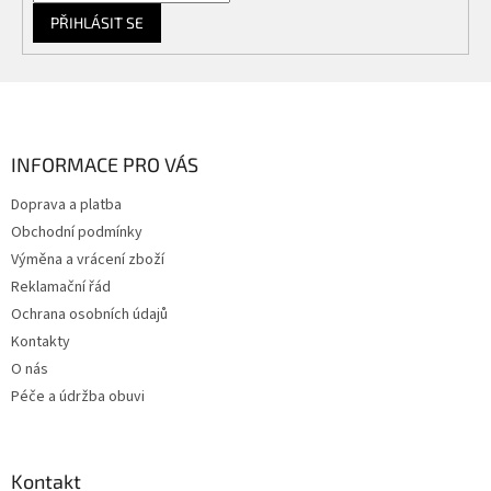
PŘIHLÁSIT SE
Z
á
p
a
INFORMACE PRO VÁS
t
Doprava a platba
í
Obchodní podmínky
Výměna a vrácení zboží
Reklamační řád
Ochrana osobních údajů
Kontakty
O nás
Péče a údržba obuvi
Kontakt