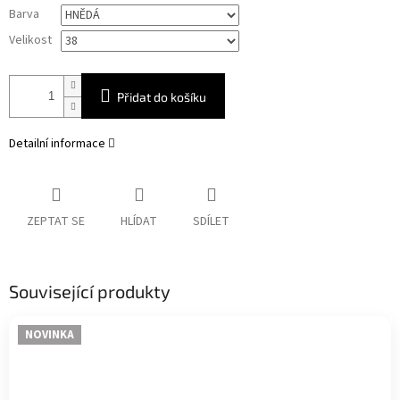
Měrná
Barva
cena:
Velikost
Přidat do košíku
Detailní informace
ZEPTAT SE
HLÍDAT
SDÍLET
Související produkty
NOVINKA