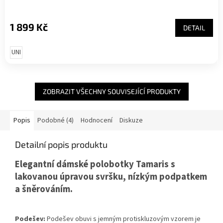
1 899 Kč
DETAIL
UNI
ZOBRAZIT VŠECHNY SOUVISEJÍCÍ PRODUKTY
Popis
Podobné (4)
Hodnocení
Diskuze
Detailní popis produktu
Elegantní dámské polobotky Tamaris s
lakovanou úpravou svršku, nízkým podpatkem
a šněrováním.
Podešev:
Podešev obuvi s jemným protiskluzovým vzorem je