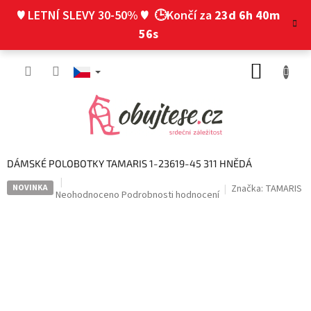
Přejít
♥ LETNÍ SLEVY 30-50% ♥
🕒Končí za
23d 6h 40m
na
obsah
55s
NÁKUP
KOŠÍK
DÁMSKÉ POLOBOTKY TAMARIS 1-23619-45 311 HNĚDÁ
NOVINKA
Značka:
TAMARIS
Průměrné
Neohodnoceno
Podrobnosti hodnocení
hodnocení
produktu
je
0,0
z
5
hvězdiček.