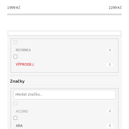
d
1999
Kč
2299
Kč
u
k
t
ů
NOVINKA
0
VÝPRODEJ
2
Značky
ACORD
0
ARA
2