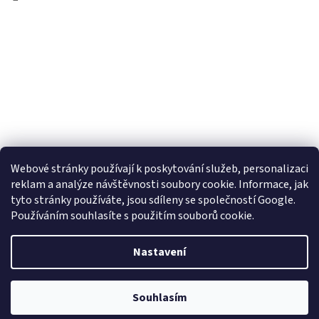
Webové stránky používají k poskytování služeb, personalizaci
reklam a analýze návštěvnosti soubory cookie. Informace, jak
tyto stránky používáte, jsou sdíleny se společností Google.
Používáním souhlasíte s použitím souborů cookie.
Vytvořil Shoptet
Nastavení
Copyright 2026
Obujtese.cz-srdeční záležitost
. Všechna práva
Souhlasím
vyhrazena.