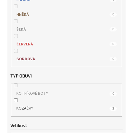
REMONTE
0
HNĚDÁ
0
RIEKER
0
ŠEDÁ
0
s.OLIVER
0
ČERVENÁ
0
TAMARIS
0
BORDOVÁ
0
WILD
0
TYP OBUVI
KOTNÍKOVÉ BOTY
0
KOZAČKY
2
Velikost