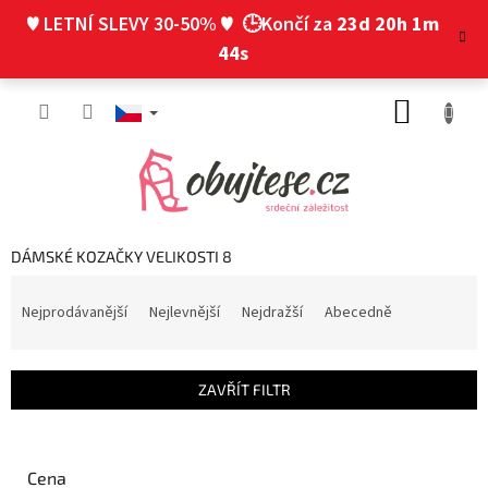
Přejít
♥ LETNÍ SLEVY 30-50% ♥
🕒Končí za
23d 20h 1m
na
obsah
43s
NÁKUP
KOŠÍK
DÁMSKÉ KOZAČKY VELIKOSTI 8
Ř
a
Nejprodávanější
Nejlevnější
Nejdražší
Abecedně
z
e
n
ZAVŘÍT FILTR
í
p
r
o
Cena