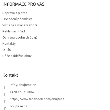
a
INFORMACE PRO VÁS
t
Doprava a platba
í
Obchodní podmínky
Výměna a vrácení zboží
Reklamační řád
Ochrana osobních údajů
Kontakty
O nás
Péče a údržba obuvi
Kontakt
info
@
obujtese.cz
+420 777 710 062
https://www.facebook.com/obujtese
obujtese.cz