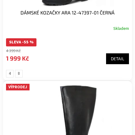
DÁMSKÉ KOZAČKY ARA 12-47397-01 ČERNÁ
Skladem
SLEVA -55 %
4 399 Kč
1 999 Kč
DETAIL
4
8
(velikost
(velikost
37)
42)
VÝPRODEJ