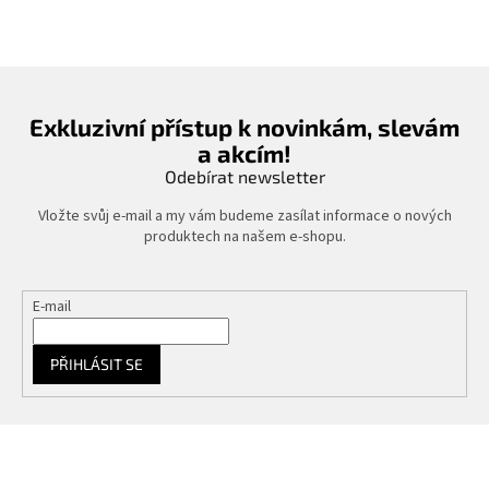
l
á
d
a
c
í
Exkluzivní přístup k novinkám, slevám
p
a akcím!
r
v
Odebírat newsletter
k
y
Vložte svůj e-mail a my vám budeme zasílat informace o nových
v
produktech na našem e-shopu.
ý
p
i
E-mail
s
u
PŘIHLÁSIT SE
Z
á
p