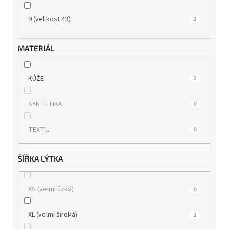
9 (velikost 43)
1
MATERIÁL
KŮŽE
2
SYNTETIKA
0
TEXTIL
0
ŠÍŘKA LÝTKA
XS (velmi úzká)
0
XL (velmi široká)
2