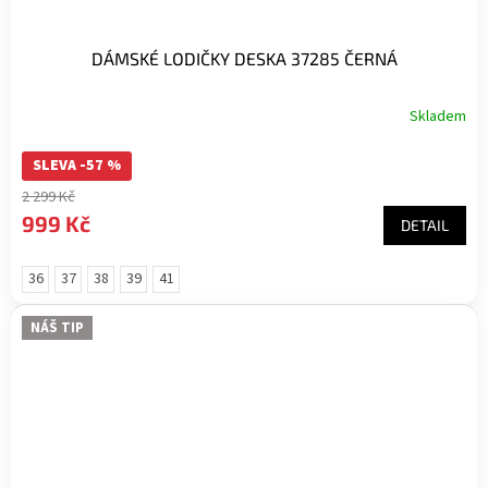
DÁMSKÉ LODIČKY DESKA 37285 ČERNÁ
Skladem
SLEVA -57 %
2 299 Kč
999 Kč
DETAIL
36
37
38
39
41
NÁŠ TIP