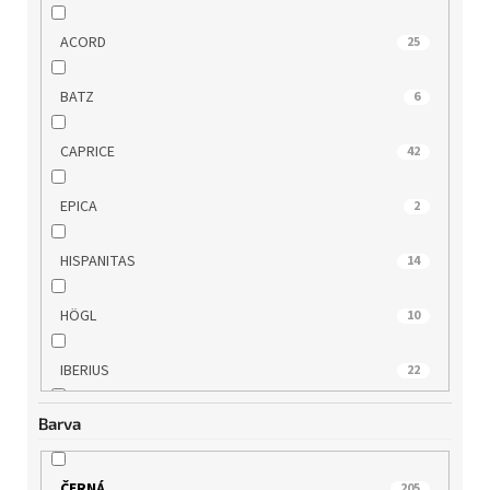
ACORD
25
BATZ
6
CAPRICE
42
EPICA
2
HISPANITAS
14
HÖGL
10
IBERIUS
22
Barva
IMAC
12
INBLU
2
ČERNÁ
205