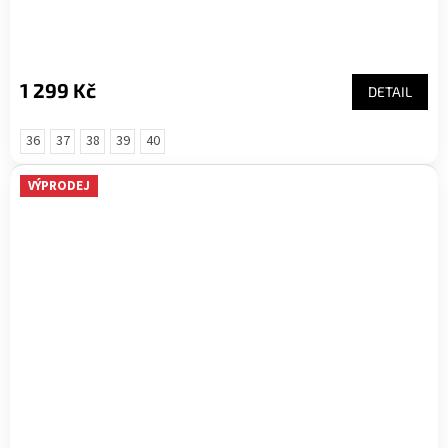
1 299 Kč
DETAIL
36
37
38
39
40
VÝPRODEJ