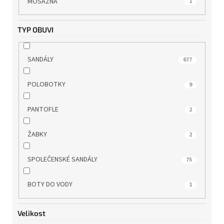
MOSAZNÁ
1
WILD
25
TYP OBUVI
WONDERS
12
SANDÁLY
677
ZAXY
1
POLOBOTKY
9
PANTOFLE
2
ŽABKY
2
SPOLEČENSKÉ SANDÁLY
75
BOTY DO VODY
1
Velikost