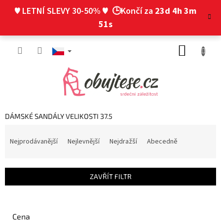
Přejít
♥ LETNÍ SLEVY 30-50% ♥
🕒Končí za
23d 4h 3m
na
obsah
50s
NÁKUP
KOŠÍK
DÁMSKÉ SANDÁLY VELIKOSTI 37.5
Ř
a
Nejprodávanější
Nejlevnější
Nejdražší
Abecedně
z
e
n
ZAVŘÍT FILTR
í
p
r
o
Cena