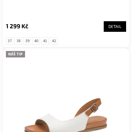
1 299 Kč
DETAIL
37
38
39
40
41
42
NÁŠ TIP