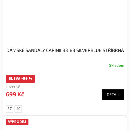
DÁMSKÉ SANDÁLY CARINII B3183 SILVERBLUE STŘÍBRNÁ
Skladem
SLEVA -59 %
1 699 Kč
699 Kč
DETAIL
37
40
VÝPRODEJ