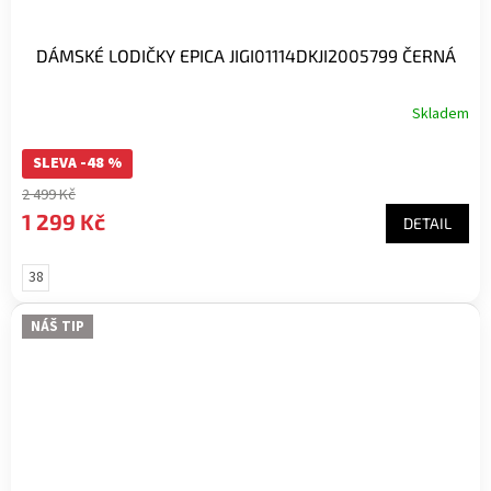
DÁMSKÉ LODIČKY EPICA JIGI01114DKJI2005799 ČERNÁ
Skladem
SLEVA -48 %
2 499 Kč
1 299 Kč
DETAIL
38
NÁŠ TIP