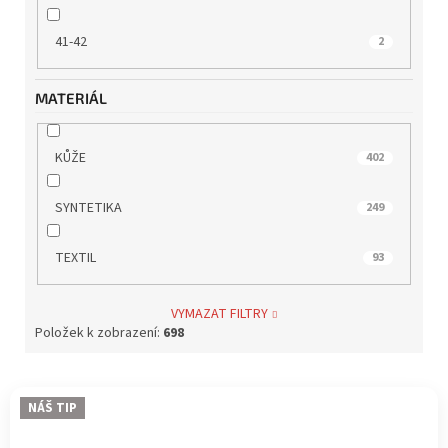
41-42
2
MATERIÁL
KŮŽE
402
SYNTETIKA
249
TEXTIL
93
VYMAZAT FILTRY
Položek k zobrazení:
698
V
NÁŠ TIP
ý
p