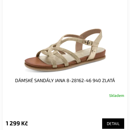
i
s
p
r
o
d
u
k
t
ů
DÁMSKÉ SANDÁLY JANA 8-28162-46 940 ZLATÁ
Skladem
1 299 Kč
DETAIL