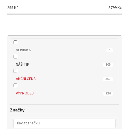
d
299
Kč
3799
Kč
u
k
t
ů
NOVINKA
1
NÁŠ TIP
105
AKČNÍ CENA
367
VÝPRODEJ
224
Značky