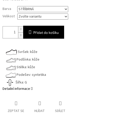
Měrná
Barva
cena:
Velikost
Přidat do košíku
Svršek: kůže
Podšívka: kůže
Stélka: kůže
Podešev: syntetika
Šířka: G
Detailní informace
ZEPTAT SE
HLÍDAT
SDÍLET