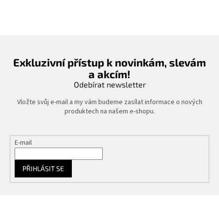
Exkluzivní přístup k novinkám, slevám
a akcím!
Odebírat newsletter
Vložte svůj e-mail a my vám budeme zasílat informace o nových
produktech na našem e-shopu.
E-mail
PŘIHLÁSIT SE
Z
á