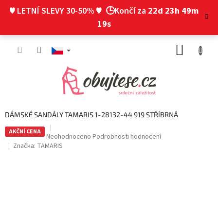
Přejít
♥ LETNÍ SLEVY 30-50% ♥
🕒Končí za
22d 23h 49m
na
obsah
18s
NÁKUP
KOŠÍK
DÁMSKÉ SANDÁLY TAMARIS 1-28132-44 919 STŘÍBRNÁ
AKČNÍ CENA
Průměrné
Neohodnoceno
Podrobnosti hodnocení
hodnocení
Značka:
TAMARIS
produktu
je
0,0
z
5
hvězdiček.