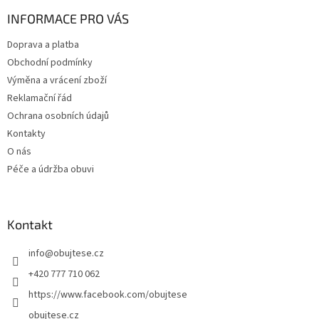
p
a
INFORMACE PRO VÁS
t
Doprava a platba
í
Obchodní podmínky
Výměna a vrácení zboží
Reklamační řád
Ochrana osobních údajů
Kontakty
O nás
Péče a údržba obuvi
Kontakt
info
@
obujtese.cz
+420 777 710 062
https://www.facebook.com/obujtese
obujtese.cz