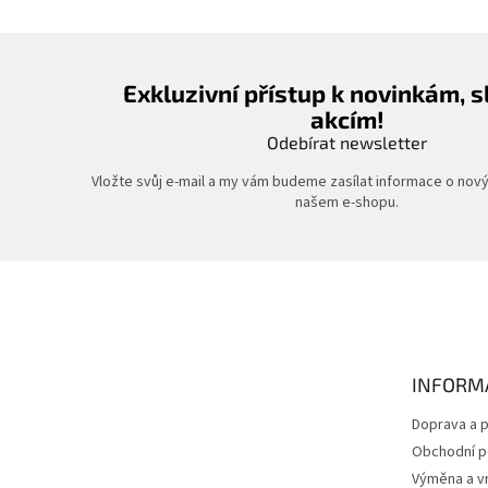
Exkluzivní přístup k novinkám, 
akcím!
Odebírat newsletter
Vložte svůj e-mail a my vám budeme zasílat informace o nov
našem e-shopu.
Z
á
p
a
t
INFORM
í
Doprava a p
Obchodní 
Výměna a vr