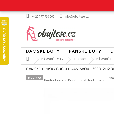
Přejít
na
obsah
+420 777 710 062
info@obujtese.cz
DÁMSKÉ BOTY
PÁNSKÉ BOTY
D
Domů
DÁMSKÉ BOTY
TENISKY
DÁMSKÉ TEN
DÁMSKÉ TENISKY BUGATTI 445-AVO01-6900-2112 B
NOVINKA
Zna
Průměrné
Neohodnoceno
Podrobnosti hodnocení
hodnocení
produktu
je
0,0
z
5