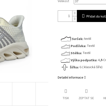
Velikost
Přidat do koš
Svršek:
textil
Podšívka:
Textil
Stélka:
Textil
Výška podpatku:
4
,5
C
Šířka:
G ( klasická šíře)
Detailní informace
TISK
ZEPTAT SE
H