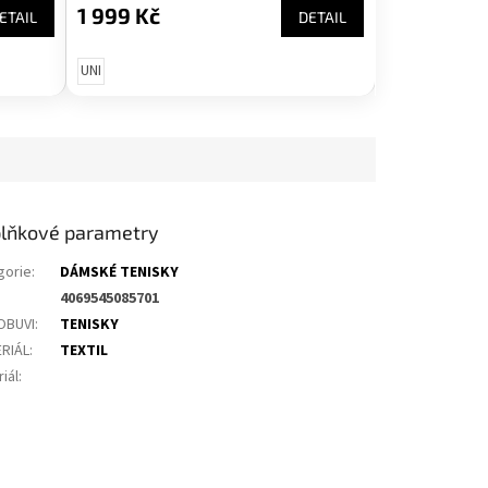
1 999 Kč
ETAIL
DETAIL
UNI
lňkové parametry
gorie
:
DÁMSKÉ TENISKY
4069545085701
OBUVI
:
TENISKY
RIÁL
:
TEXTIL
iál
: