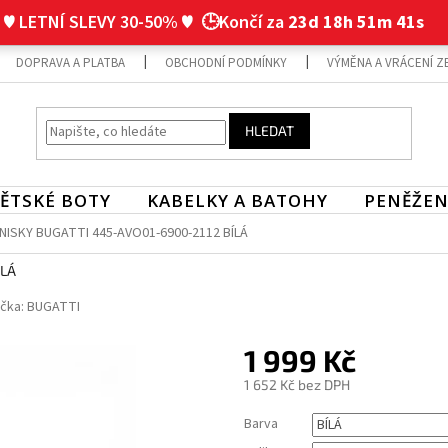
♥ LETNÍ SLEVY 30-50% ♥
🕒Končí za
23d 18h 51m 40s
DOPRAVA A PLATBA
OBCHODNÍ PODMÍNKY
VÝMĚNA A VRÁCENÍ Z
HLEDAT
ĚTSKÉ BOTY
KABELKY A BATOHY
PENĚŽEN
ISKY BUGATTI 445-AVO01-6900-2112 BÍLÁ
ÍLÁ
čka:
BUGATTI
1 999 Kč
1 652 Kč bez DPH
Měrná
Barva
cena: