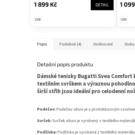
1 899 Kč
1 099
DETAIL
UNI
UNI
Popis
Podobné (4)
Hodnocení
Disku
Detailní popis produktu
Dámské tenisky Bugatti Svea Comfort E
textilním svrškem a výraznou pohodlnou
širší střih jsou ideální pro celodenní no
Podešev:
Podešev obuvi je s protiskluzovým vzorkem
Svršek:
Svršek obuvi je vyrobený z textilního materiálu
Podšívka:
Podšívka je vyrobená z textilního materiálu