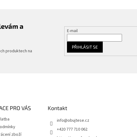
slevám a
E-mail
PŘIHLÁSIT SE
ých produktech na
ACE PRO VÁS
Kontakt
latba
info
@
obujtese.cz
podmínky
+420 777 710 062
ácení zboží