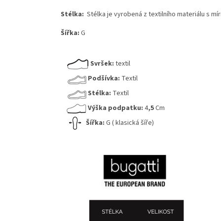
Stélka:
Stélka je vyrobená z textilního materiálu s 
Šířka:
G
Svršek:
textil
Podšívka:
Textil
Stélka:
Textil
Výška podpatku:
4
,5
Cm
Šířka:
G ( klasická šíře)