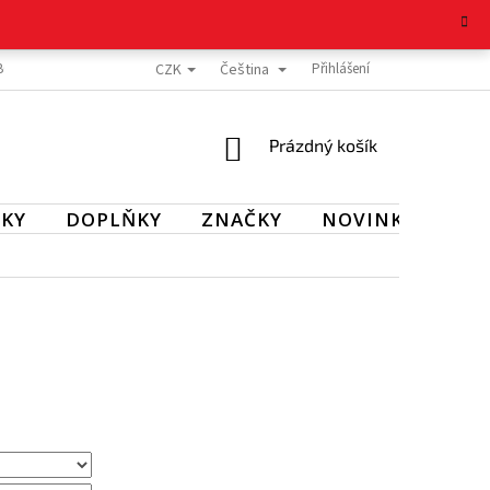
CZK
Čeština
BOŽÍ
REKLAMAČNÍ ŘÁD
OCHRANA OSOBNÍCH ÚDAJŮ
Přihlášení
KONTAKT
NÁKUPNÍ
Prázdný košík
KOŠÍK
KY
DOPLŇKY
ZNAČKY
NOVINKY
SL