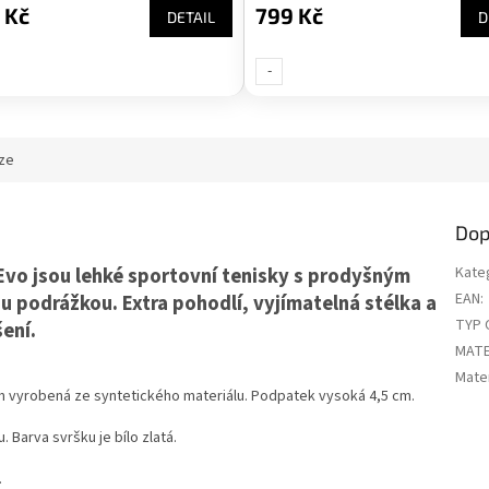
 Kč
799 Kč
DETAIL
D
-
UNI-
ze
Dop
vo jsou lehké sportovní tenisky s prodyšným
Kate
EAN
:
 podrážkou. Extra pohodlí, vyjímatelná stélka a
TYP 
šení.
MATE
Mater
 vyrobená ze syntetického materiálu. Podpatek vysoká 4,5 cm.
. Barva svršku je bílo zlatá.
.