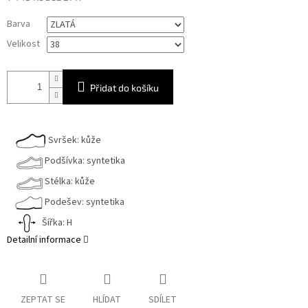
Měrná
Barva
cena:
Velikost
Přidat do košíku
Svršek: kůže
Podšívka: syntetika
Stélka: kůže
Podešev: syntetika
Šířka: H
Detailní informace
ZEPTAT SE
HLÍDAT
SDÍLET