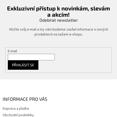
Exkluzivní přístup k novinkám, slevám
a akcím!
Odebírat newsletter
Vložte svůj e-mail a my vám budeme zasílat informace o nových
produktech na našem e-shopu.
E-mail
PŘIHLÁSIT SE
Z
á
p
a
INFORMACE PRO VÁS
t
Doprava a platba
í
Obchodní podmínky