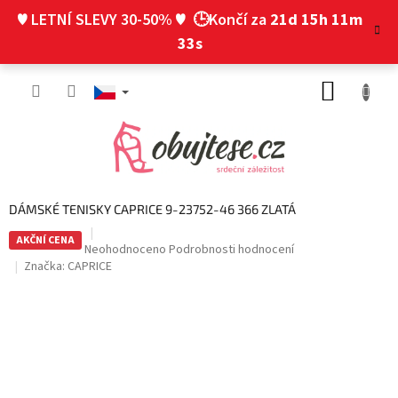
Přejít
♥ LETNÍ SLEVY 30-50% ♥
🕒Končí za
21d 15h 11m
na
obsah
32s
NÁKUP
KOŠÍK
DÁMSKÉ TENISKY CAPRICE 9-23752-46 366 ZLATÁ
AKČNÍ CENA
Průměrné
Neohodnoceno
Podrobnosti hodnocení
hodnocení
Značka:
CAPRICE
produktu
je
0,0
z
5
hvězdiček.