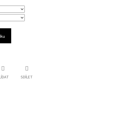
íku
LÍDAT
SDÍLET