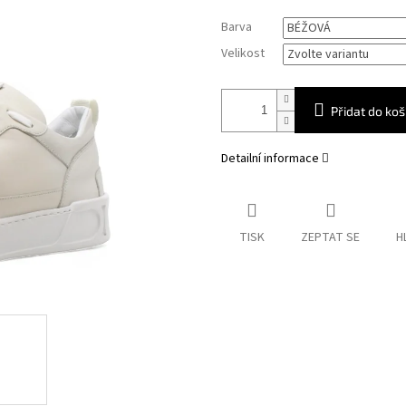
Měrná
Barva
cena:
Velikost
Přidat do koš
Detailní informace
TISK
ZEPTAT SE
H