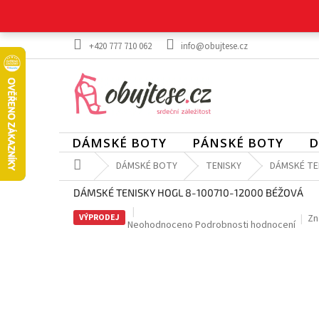
Přejít
na
obsah
+420 777 710 062
info@obujtese.cz
DÁMSKÉ BOTY
PÁNSKÉ BOTY
D
Domů
DÁMSKÉ BOTY
TENISKY
DÁMSKÉ TE
DÁMSKÉ TENISKY HOGL 8-100710-12000 BÉŽOVÁ
VÝPRODEJ
Zn
Průměrné
Neohodnoceno
Podrobnosti hodnocení
hodnocení
produktu
je
0,0
z
5