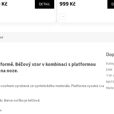
 Kč
999 Kč
DETAIL
D
-
UNI-
ze
Dop
formě. Béžový vzor v kombinaci s platformou
Kate
EAN
:
 na noze.
TYP 
MATE
 vzorkem vyrobená ze syntetického materiálu. Platforma vysoká cca
Mater
u. Barva svršku je béžová.
u
.