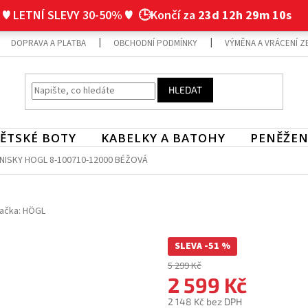
♥ LETNÍ SLEVY 30-50% ♥
🕒Končí za
23d 12h 29m 9s
DOPRAVA A PLATBA
OBCHODNÍ PODMÍNKY
VÝMĚNA A VRÁCENÍ Z
HLEDAT
ĚTSKÉ BOTY
KABELKY A BATOHY
PENĚŽEN
NISKY HOGL 8-100710-12000 BÉŽOVÁ
ačka:
HÖGL
SLEVA -51 %
5 299 Kč
2 599 Kč
2 148 Kč bez DPH