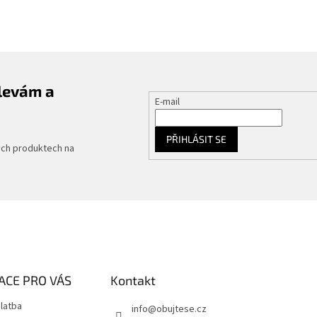
slevám a
E-mail
PŘIHLÁSIT SE
ých produktech na
ACE PRO VÁS
Kontakt
latba
info
@
obujtese.cz