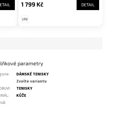
1 799 Kč
ETAIL
DETAIL
UNI
lňkové parametry
gorie
:
DÁMSKÉ TENISKY
Zvolte variantu
OBUVI
:
TENISKY
RIÁL
:
KŮŽE
iál
: