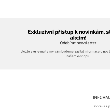
Exkluzivní přístup k novinkám, 
akcím!
Odebírat newsletter
Vložte svůj e-mail a my vám budeme zasílat informace o nov
našem e-shopu.
Z
á
p
a
t
INFORM
í
Doprava a p