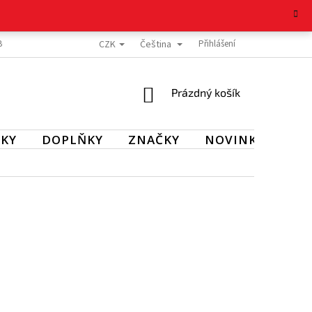
CZK
Čeština
BOŽÍ
REKLAMAČNÍ ŘÁD
OCHRANA OSOBNÍCH ÚDAJŮ
Přihlášení
KONTAKT
NÁKUPNÍ
Prázdný košík
KOŠÍK
KY
DOPLŇKY
ZNAČKY
NOVINKY
SL