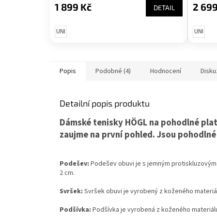
1 899 Kč
2 699
DETAIL
UNI
UNI
Popis
Podobné (4)
Hodnocení
Disku
Detailní popis produktu
Dámské tenisky HÖGL na pohodlné plat
zaujme na první pohled. Jsou pohodlné
Podešev:
Podešev obuvi je s jemným protiskluzovým
2 cm.
Svršek:
Svršek obuvi je vyrobený z koženého materiál
Podšívka:
Podšívka je vyrobená z koženého materiál