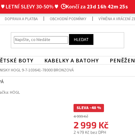
♥ LETNÍ SLEVY 30-50% ♥
🕒Končí za
23d 16h 42m 24s
DOPRAVA A PLATBA
OBCHODNÍ PODMÍNKY
VÝMĚNA A VRÁCENÍ Z
HLEDAT
ĚTSKÉ BOTY
KABELKY A BATOHY
PENĚŽEN
NISKY HOGL 9-7-103641-78000 BRONZOVÁ
VÁ
ačka:
HÖGL
SLEVA -40 %
4 999 Kč
2 999 Kč
2 479 Kč bez DPH