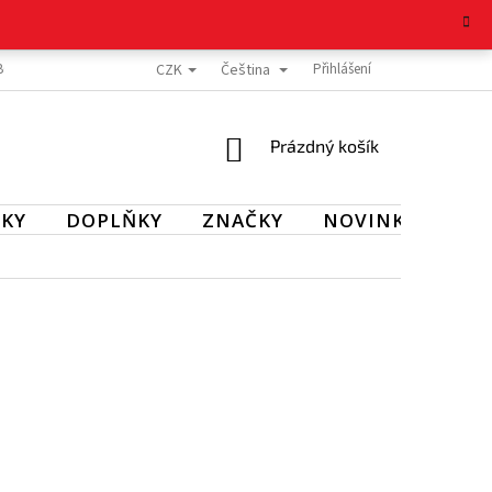
CZK
Čeština
BOŽÍ
REKLAMAČNÍ ŘÁD
OCHRANA OSOBNÍCH ÚDAJŮ
Přihlášení
KONTAKT
NÁKUPNÍ
Prázdný košík
KOŠÍK
KY
DOPLŇKY
ZNAČKY
NOVINKY
SL