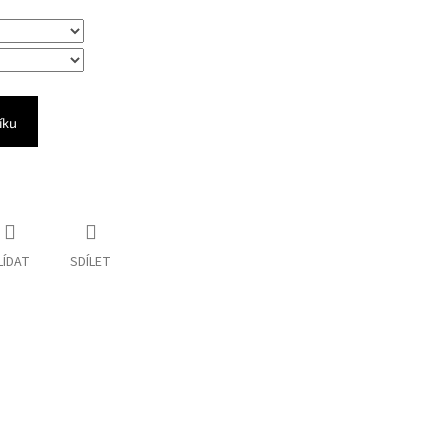
íku
LÍDAT
SDÍLET