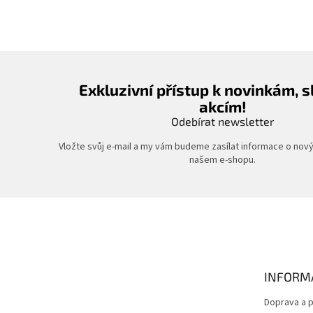
Exkluzivní přístup k novinkám, 
akcím!
Odebírat newsletter
Vložte svůj e-mail a my vám budeme zasílat informace o nov
našem e-shopu.
Z
á
p
a
t
INFORM
í
Doprava a p