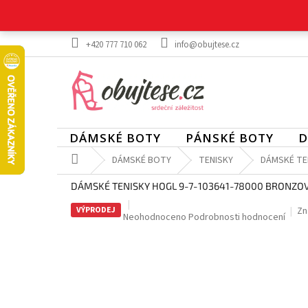
Přejít
na
obsah
+420 777 710 062
info@obujtese.cz
DÁMSKÉ BOTY
PÁNSKÉ BOTY
D
Domů
DÁMSKÉ BOTY
TENISKY
DÁMSKÉ TE
DÁMSKÉ TENISKY HOGL 9-7-103641-78000 BRONZO
VÝPRODEJ
Zn
Průměrné
Neohodnoceno
Podrobnosti hodnocení
hodnocení
produktu
je
0,0
z
5