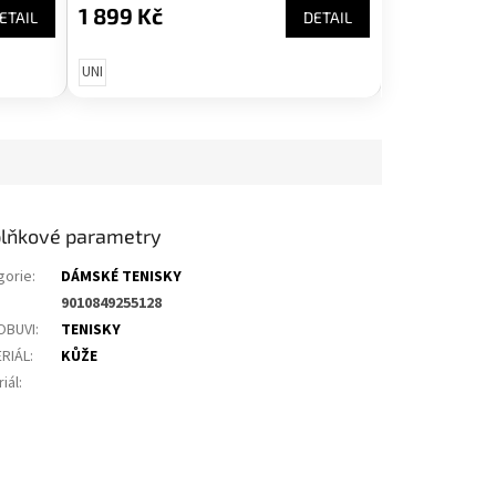
1 899 Kč
ETAIL
DETAIL
UNI
lňkové parametry
gorie
:
DÁMSKÉ TENISKY
9010849255128
OBUVI
:
TENISKY
RIÁL
:
KŮŽE
iál
: