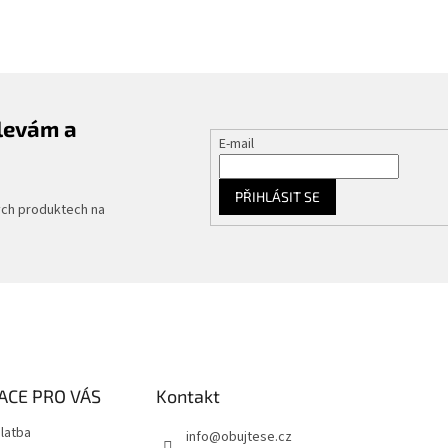
slevám a
E-mail
PŘIHLÁSIT SE
ých produktech na
ACE PRO VÁS
Kontakt
latba
info
@
obujtese.cz