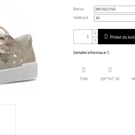
Měrná
Barva
cena:
Velikost
Přidat do koš
Detailní informace
TISK
ZEPTAT SE
H