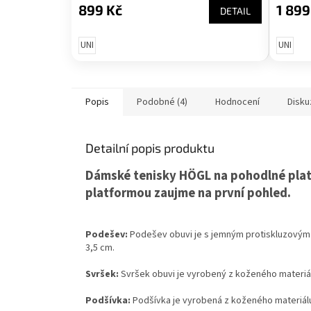
899 Kč
1 899
DETAIL
UNI
UNI
Popis
Podobné (4)
Hodnocení
Disku
Detailní popis produktu
Dámské tenisky HÖGL na pohodlné plat
platformou zaujme na první pohled.
Podešev:
Podešev obuvi je s jemným protiskluzovým
3,5 cm.
Svršek:
Svršek obuvi je vyrobený z koženého materiál
Podšívka:
Podšívka je vyrobená z koženého materiál