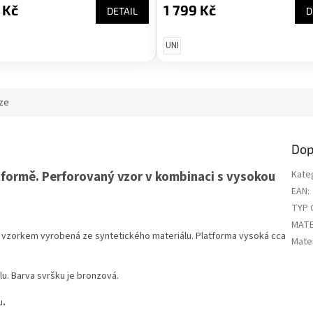
 Kč
1 799 Kč
DETAIL
D
UNI
ze
Dop
formě. Perforovaný vzor v kombinaci s vysokou
Kate
EAN
:
TYP 
MATE
 vzorkem vyrobená ze syntetického materiálu. Platforma vysoká cca
Mater
u. Barva svršku je bronzová.
u
.