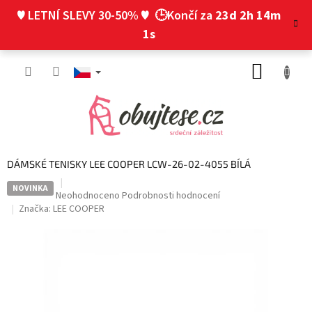
Přejít
♥ LETNÍ SLEVY 30-50% ♥
🕒Končí za
23d 2h 14m
na
obsah
0s
NÁKUP
KOŠÍK
DÁMSKÉ TENISKY LEE COOPER LCW-26-02-4055 BÍLÁ
NOVINKA
Průměrné
Neohodnoceno
Podrobnosti hodnocení
hodnocení
Značka:
LEE COOPER
produktu
je
0,0
z
5
hvězdiček.