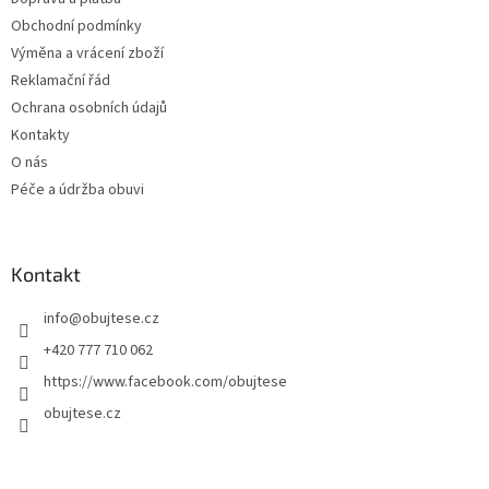
í
Obchodní podmínky
Výměna a vrácení zboží
Reklamační řád
Ochrana osobních údajů
Kontakty
O nás
Péče a údržba obuvi
Kontakt
info
@
obujtese.cz
+420 777 710 062
https://www.facebook.com/obujtese
obujtese.cz