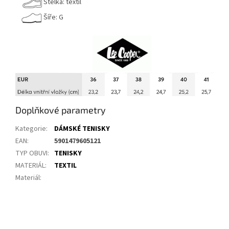
Stélka: textil
Šíře: G
Doplňkové parametry
Kategorie
:
DÁMSKÉ TENISKY
EAN
:
5901479605121
TYP OBUVI
:
TENISKY
MATERIÁL
:
TEXTIL
Materiál
: