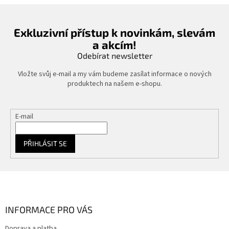
Exkluzivní přístup k novinkám, slevám
a akcím!
Odebírat newsletter
Vložte svůj e-mail a my vám budeme zasílat informace o nových
produktech na našem e-shopu.
E-mail
PŘIHLÁSIT SE
Z
á
p
a
INFORMACE PRO VÁS
t
Doprava a platba