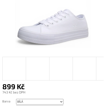
899 Kč
743 Kč bez DPH
Měrná
Barva
cena: