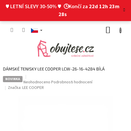
Přejít
♥ LETNÍ SLEVY 30-50% ♥
🕒Končí za
22d 12h 23m
na
obsah
27s
NÁKUP
KOŠÍK
DÁMSKÉ TENISKY LEE COOPER LCW-26-16-4284 BÍLÁ
NOVINKA
Průměrné
Neohodnoceno
Podrobnosti hodnocení
hodnocení
Značka:
LEE COOPER
produktu
je
0,0
z
5
hvězdiček.