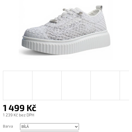
1 499 Kč
1 239 Kč bez DPH
Měrná
Barva
cena: