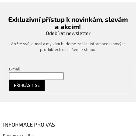
Exkluzivní přístup k novinkám, slevám
a akcím!
Odebírat newsletter
Vložte svůj e-mail a my vám budeme zasílat informace o nových
produktech na našem e-shopu.
E-mail
PŘIHLÁSIT SE
Z
á
p
a
INFORMACE PRO VÁS
t
Doprava a platba