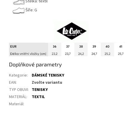
Stélka: textil
Šíře: G
Doplňkové parametry
Kategorie
:
DÁMSKÉ TENISKY
EAN
:
Zvolte variantu
TYP OBUVI
:
TENISKY
MATERIÁL
:
TEXTIL
Materiál
: