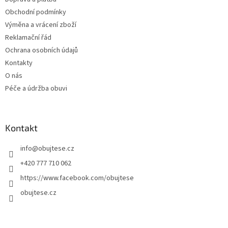
í
Obchodní podmínky
Výměna a vrácení zboží
Reklamační řád
Ochrana osobních údajů
Kontakty
O nás
Péče a údržba obuvi
Kontakt
info
@
obujtese.cz
+420 777 710 062
https://www.facebook.com/obujtese
obujtese.cz