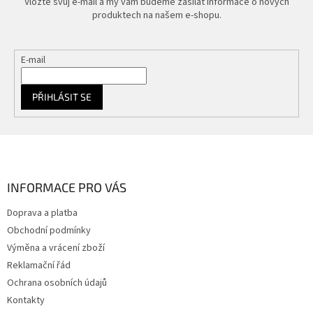
Vložte svůj e-mail a my vám budeme zasílat informace o nových
produktech na našem e-shopu.
E-mail
PŘIHLÁSIT SE
Z
á
p
a
INFORMACE PRO VÁS
t
Doprava a platba
í
Obchodní podmínky
Výměna a vrácení zboží
Reklamační řád
Ochrana osobních údajů
Kontakty