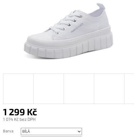
1 299 Kč
1 074 Kč bez DPH
Měrná
Barva
cena: