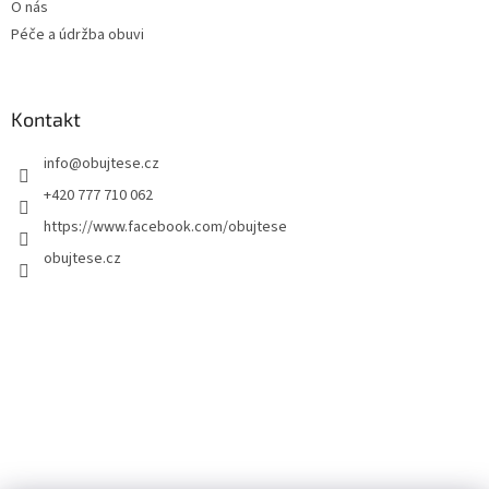
O nás
Péče a údržba obuvi
Kontakt
info
@
obujtese.cz
+420 777 710 062
https://www.facebook.com/obujtese
obujtese.cz