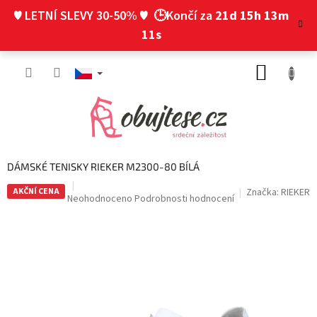
Přejít
♥ LETNÍ SLEVY 30-50% ♥
🕒Končí za
21d 15h 13m
na
obsah
10s
NÁKUP
KOŠÍK
DÁMSKÉ TENISKY RIEKER M2300-80 BÍLÁ
AKČNÍ CENA
Značka:
RIEKER
Průměrné
Neohodnoceno
Podrobnosti hodnocení
hodnocení
produktu
je
0,0
z
5
hvězdiček.