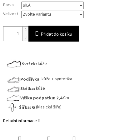
Měrná
Barva
cena:
Velikost
Přidat do košíku
Svršek:
kůže
Podšívka:
kůže + syntetika
Stélka:
kůže
Výška podpatku:
2,4
Cm
Šířka:
G
(klasická šíře)
Detailní informace