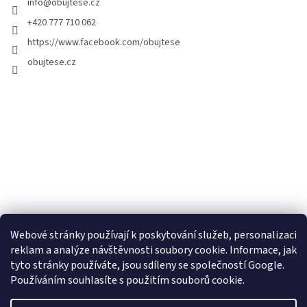
info
@
obujtese.cz
+420 777 710 062
https://www.facebook.com/obujtese
obujtese.cz
Webové stránky používají k poskytování služeb, personalizaci
reklam a analýze návštěvnosti soubory cookie. Informace, jak
tyto stránky používáte, jsou sdíleny se společností Google.
Používáním souhlasíte s použitím souborů cookie.
Vytvořil Shoptet