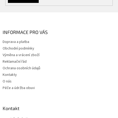
Z
á
p
a
INFORMACE PRO VÁS
t
Doprava a platba
í
Obchodní podmínky
Výměna a vrácení zboží
Reklamační řád
Ochrana osobních údajů
Kontakty
O nás
Péče a údržba obuvi
Kontakt