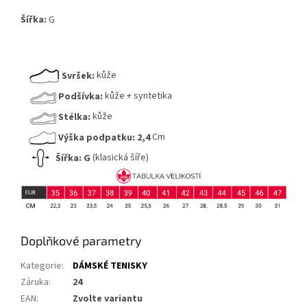
Šířka:
G
Svršek:
kůže
Podšívka:
kůže + syntetika
Stélka:
kůže
Výška podpatku:
2,4
Cm
Šířka:
G
(klasická šíře)
Doplňkové parametry
Kategorie
:
DÁMSKÉ TENISKY
Záruka
:
24
EAN
:
Zvolte variantu