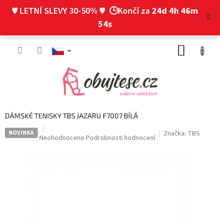
Přejít
♥ LETNÍ SLEVY 30-50% ♥
🕒Končí za
24d 4h 46m
na
obsah
53s
NÁKUP
KOŠÍK
DÁMSKÉ TENISKY TBS JAZARU F7007 BÍLÁ
NOVINKA
Značka:
TBS
Průměrné
Neohodnoceno
Podrobnosti hodnocení
hodnocení
produktu
je
0,0
z
5
hvězdiček.