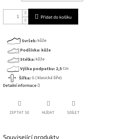
Přidat do košíku
Svršek:
kůže
Podšívka:
kůže
Stélka:
kůže
Výška podpatku:
2,5
Cm
Šířka:
G ( klasická šíře)
Detailní informace
ZEPTAT SE
HLÍDAT
SDÍLET
Související produkty