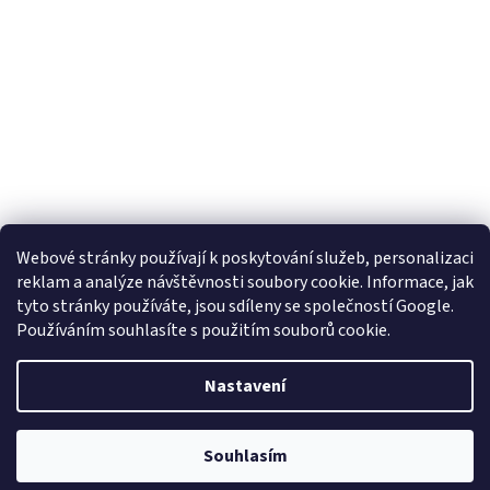
Webové stránky používají k poskytování služeb, personalizaci
reklam a analýze návštěvnosti soubory cookie. Informace, jak
tyto stránky používáte, jsou sdíleny se společností Google.
Používáním souhlasíte s použitím souborů cookie.
Vytvořil Shoptet
Nastavení
Copyright 2026
Obujtese.cz-srdeční záležitost
. Všechna práva
Souhlasím
vyhrazena.