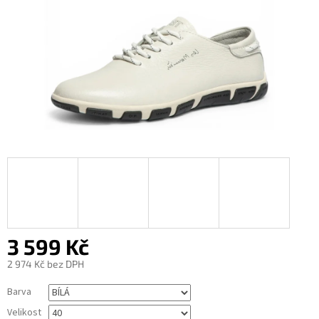
3 599 Kč
2 974 Kč bez DPH
Měrná
Barva
cena:
Velikost