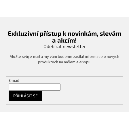
Exkluzivní přístup k novinkám, slevám
a akcím!
Odebírat newsletter
Vložte svůj e-mail a my vám budeme zasílat informace o nových
produktech na našem e-shopu.
E-mail
PŘIHLÁSIT SE
Z
á
p