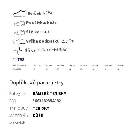
Svršek:
kůže
Podšívka:
kůže
Stélka:
kůže
Výška podpatku:
2,5
Cm
Šířka:
G ( klasická šíře)
Doplňkové parametry
Kategorie
:
DÁMSKÉ TENISKY
EAN
:
3663682354082
TYP OBUVI
:
TENISKY
MATERIÁL
:
KŮŽE
Materiál
: