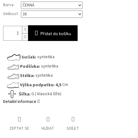
Měrná
Barva
cena:
Velikost
Přidat do košíku
Svršek:
syntetika
Podšívka:
syntetika
Stélka:
syntetika
Výška podpatku:
4,5
Cm
Šířka:
G ( klasická šíře)
Detailní informace
ZEPTAT SE
HLÍDAT
SDÍLET