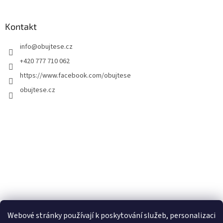
Kontakt
info
@
obujtese.cz
+420 777 710 062
https://www.facebook.com/obujtese
obujtese.cz
Webové stránky používají k poskytování služeb, personalizaci