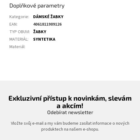
Doplňkové parametry
Kategorie
:
DÁMSKÉ ŽABKY
EAN
:
4061811989126
TYP OBUVI
:
ŽABKY
MATERIÁL
:
SYNTETIKA
Materiál
:
Exkluzivní přístup k novinkám, slevám
a akcím!
Odebírat newsletter
Vložte svůj e-mail a my vám budeme zasílat informace o nových
produktech na našem e-shopu.