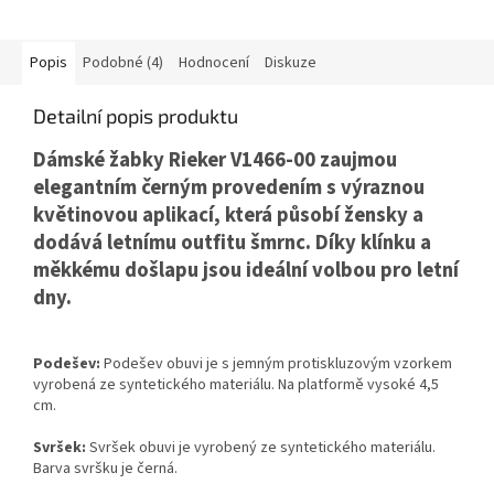
Popis
Podobné (4)
Hodnocení
Diskuze
Detailní popis produktu
Dámské žabky Rieker V1466-00 zaujmou
elegantním černým provedením s výraznou
květinovou aplikací, která působí žensky a
dodává letnímu outfitu šmrnc. Díky klínku a
měkkému došlapu jsou ideální volbou pro letní
dny.
Podešev:
Podešev obuvi je s jemným protiskluzovým vzorkem
vyrobená ze syntetického materiálu. Na platformě vysoké 4,5
cm.
Svršek:
Svršek obuvi je vyrobený ze syntetického materiálu.
Barva svršku je černá.