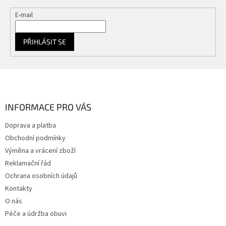
E-mail
PŘIHLÁSIT SE
Z
á
p
a
INFORMACE PRO VÁS
t
Doprava a platba
í
Obchodní podmínky
Výměna a vrácení zboží
Reklamační řád
Ochrana osobních údajů
Kontakty
O nás
Péče a údržba obuvi