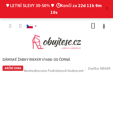
Přejít
♥ LETNÍ SLEVY 30-50% ♥
🕒Končí za
22d 11h 9m
na
obsah
9s
NÁKUP
KOŠÍK
DÁMSKÉ ŽABKY RIEKER V1466-00 ČERNÁ
AKČNÍ CENA
Značka:
RIEKER
Průměrné
Neohodnoceno
Podrobnosti hodnocení
hodnocení
produktu
je
0,0
z
5
hvězdiček.