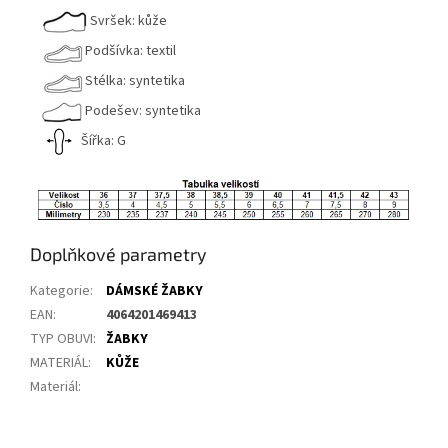
Svršek: kůže
Podšívka: textil
Stélka: syntetika
Podešev: syntetika
Šířka: G
Doplňkové parametry
Kategorie
:
DÁMSKÉ ŽABKY
EAN
:
4064201469413
TYP OBUVI
:
ŽABKY
MATERIÁL
:
KŮŽE
Materiál
: