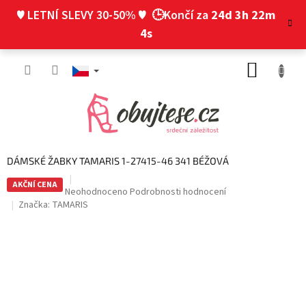
Přejít
♥ LETNÍ SLEVY 30-50% ♥
🕒Končí za
24d 3h 22m
na
obsah
3s
NÁKUP
KOŠÍK
DÁMSKÉ ŽABKY TAMARIS 1-27415-46 341 BÉŽOVÁ
AKČNÍ CENA
Průměrné
Neohodnoceno
Podrobnosti hodnocení
hodnocení
Značka:
TAMARIS
produktu
je
0,0
z
5
hvězdiček.