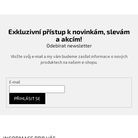
Exkluzivní přístup k novinkám, slevám
a akcím!
Odebírat newsletter
Vložte svůj e-mail a my vám budeme zasílat informace o nových
produktech na našem e-shopu.
E-mail
PŘIHLÁSIT SE
Z
á
p