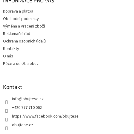
a
INFORMACE PRO VÁS
t
Doprava a platba
í
Obchodní podmínky
Výměna a vrácení zboží
Reklamační řád
Ochrana osobních údajů
Kontakty
O nás
Péče a údržba obuvi
Kontakt
info
@
obujtese.cz
+420 777 710 062
https://www.facebook.com/obujtese
obujtese.cz