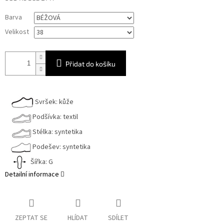
Měrná
Barva
cena:
Velikost
Přidat do košíku
Svršek: kůže
Podšívka: textil
Stélka: syntetika
Podešev: syntetika
Šířka: G
Detailní informace
ZEPTAT SE
HLÍDAT
SDÍLET