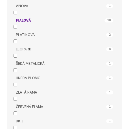
MUSTANG
0
VÍNOVÁ
1
NIK
0
FIALOVÁ
10
OLYMPIKUS
0
PLATINOVÁ
2
PICCADILLY
5
LEOPARD
4
POWER
0
ŠEDÁ METALICKÁ
1
QUO VADIS
0
HNĚDÁ PLOMO
1
REGARDE LE CIEL
2
ZLATÁ RAMA
1
REMONTE
2
ČERVENÁ FLAMA
1
RIDER
0
DK J
1