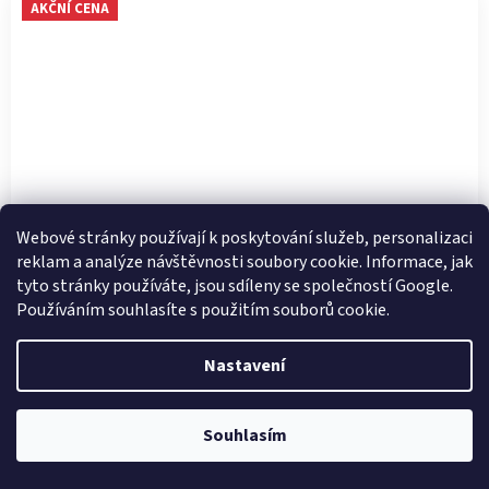
AKČNÍ CENA
Webové stránky používají k poskytování služeb, personalizaci
reklam a analýze návštěvnosti soubory cookie. Informace, jak
tyto stránky používáte, jsou sdíleny se společností Google.
Používáním souhlasíte s použitím souborů cookie.
DÁMSKÉ SANDÁLY TAMARIS 1-28385-46 968 ZLATÁ
Nastavení
Skladem
Souhlasím
SLEVA -30 %