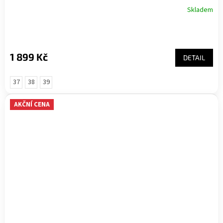
Skladem
1 899 Kč
DETAIL
37
38
39
AKČNÍ CENA