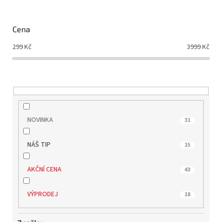
p
r
o
Cena
d
299
Kč
3999
Kč
u
k
t
ů
NOVINKA
31
NÁŠ TIP
15
AKČNÍ CENA
43
VÝPRODEJ
18