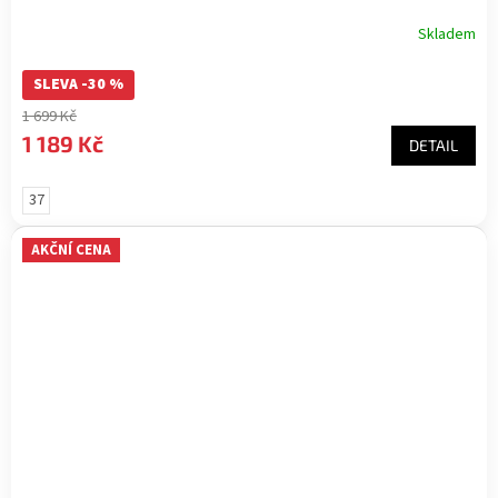
Skladem
SLEVA -30 %
1 699 Kč
1 189 Kč
DETAIL
37
AKČNÍ CENA