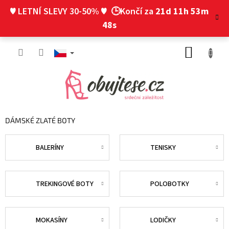
Přejít
♥ LETNÍ SLEVY 30-50% ♥
🕒Končí za
21d 11h 53m
na
obsah
47s
NÁKUP
KOŠÍK
DÁMSKÉ ZLATÉ BOTY
BALERÍNY
TENISKY
TREKINGOVÉ BOTY
POLOBOTKY
MOKASÍNY
LODIČKY