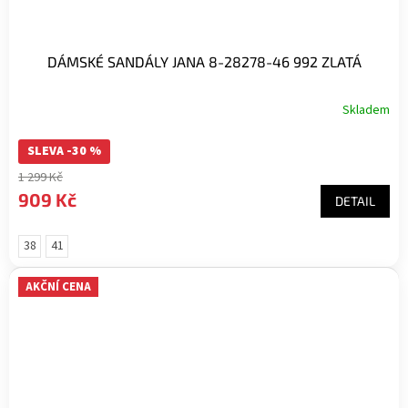
DÁMSKÉ SANDÁLY JANA 8-28278-46 992 ZLATÁ
Skladem
SLEVA -30 %
1 299 Kč
909 Kč
DETAIL
38
41
AKČNÍ CENA