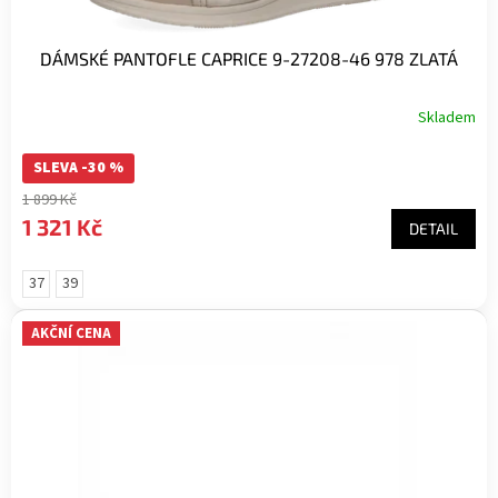
DÁMSKÉ PANTOFLE CAPRICE 9-27208-46 978 ZLATÁ
Skladem
SLEVA -30 %
1 899 Kč
1 321 Kč
DETAIL
37
39
AKČNÍ CENA