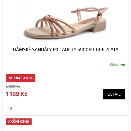
DÁMSKÉ SANDÁLY PICCADILLY 590069-006 ZLATÁ
Skladem
SLEVA -30 %
1 699 Kč
1 189 Kč
DETAIL
40
AKČNÍ CENA