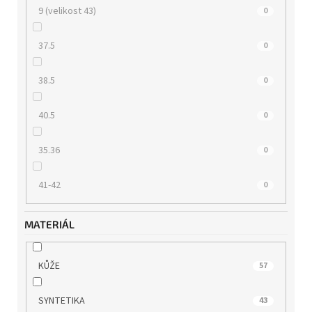
9 (velikost 43)
0
37.5
0
38.5
0
40.5
0
35.36
0
41-42
0
MATERIÁL
KŮŽE
57
SYNTETIKA
43