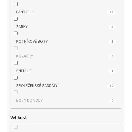
WONDERS
5
PANTOFLE
13
ZAXY
0
ŽABKY
5
KOTNÍKOVÉ BOTY
1
KOZAČKY
0
SNĚHULE
1
SPOLEČENSKÉ SANDÁLY
10
BOTY DO VODY
0
Velikost