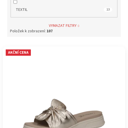
TEXTIL
13
VYMAZAT FILTRY
Položek k zobrazení:
107
V
AKČNÍ CENA
ý
p
i
s
p
r
o
d
u
k
t
ů