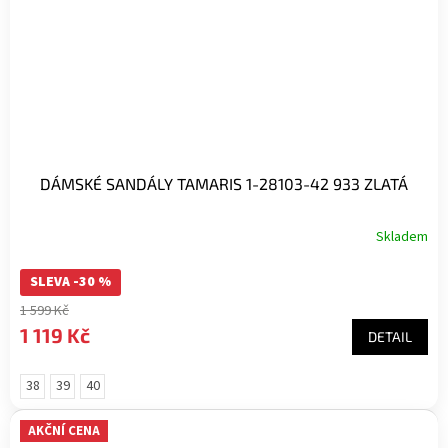
DÁMSKÉ SANDÁLY TAMARIS 1-28103-42 933 ZLATÁ
Skladem
SLEVA -30 %
1 599 Kč
1 119 Kč
DETAIL
38
39
40
AKČNÍ CENA