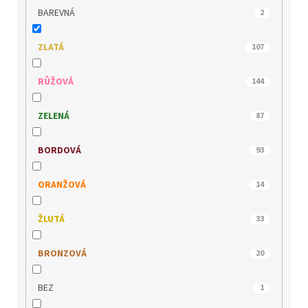
JANA
10
BAREVNÁ
2
JOMA
0
ZLATÁ
107
JOSEF SEIBEL
0
RŮŽOVÁ
144
KACPER
0
ZELENÁ
87
KLOP
2
BORDOVÁ
93
LEE COOPER
0
ORANŽOVÁ
14
MACIEJKA
0
ŽLUTÁ
33
MARCO TOZZI
15
BRONZOVÁ
20
MEDILINE
0
BEZ
1