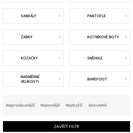
SANDÁLY
PANTOFLE
ŽABKY
KOTNÍKOVÉ BOTY
KOZAČKY
SNĚHULE
NADMĚRNÉ
BAREFOOT
VELIKOSTI
Ř
a
Nejprodávanější
Nejlevnější
Nejdražší
Abecedně
z
e
n
ZAVŘÍT FILTR
í