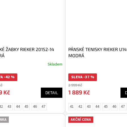
KÉ ŽABKY RIEKER 20152-14
PÁNSKÉ TENISKY RIEKER U14
RÁ
MODRÁ
Skladem
A -42 %
SLEVA -37 %
Kč
2 999 Kč
9 Kč
1 889 Kč
DETAIL
42
43
44
45
46
47
41
42
43
44
45
46
47
NKA
AKČNÍ CENA