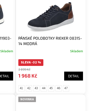
11903-
PÁNSKÉ POLOBOTKY RIEKER 08315-
14 MODRÁ
Skladem
Skladem
SLEVA -32 %
2 899 Kč
1 968 Kč
DETAIL
DETAIL
41
42
43
44
45
46
47
NOVINKA