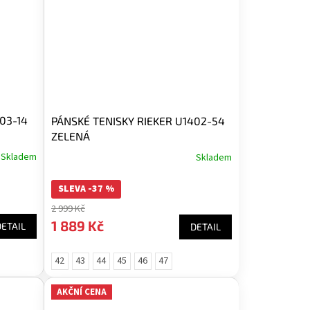
03-14
PÁNSKÉ TENISKY RIEKER U1402-54
ZELENÁ
Skladem
Skladem
SLEVA -37 %
2 999 Kč
1 889 Kč
DETAIL
DETAIL
42
43
44
45
46
47
AKČNÍ CENA