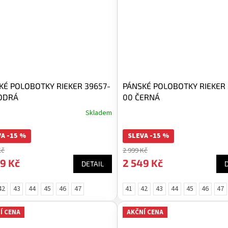
KÉ POLOBOTKY RIEKER 39657-
PÁNSKÉ POLOBOTKY RIEKER 
ODRÁ
00 ČERNÁ
Skladem
A -15 %
SLEVA -15 %
Kč
2 999 Kč
9 Kč
2 549 Kč
DETAIL
42
43
44
45
46
47
41
42
43
44
45
46
47
Í CENA
AKČNÍ CENA