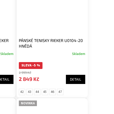
EKER
PÁNSKÉ TENISKY RIEKER U0104-20
HNĚDÁ
Skladem
Skladem
SLEVA -5 %
2 999 Kč
2 849 Kč
DETAIL
DETAIL
42
43
44
45
46
47
NOVINKA