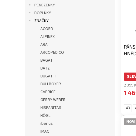
i
r
p
PENĚŽENKY
s
o
a
DOPLŇKY
p
d
n
r
u
ZNAČKY
e
o
k
ACORD
l
d
t
ALPINEX
u
ů
ARA
PÁNS
k
ARCOPEDICO
HNĚ
t
BAGATT
ů
BATZ
BUGATTI
SLEV
BULLBOXER
2 399 
1 46
CAPRICE
GERRY WEBER
HISPANITAS
43
HÖGL
NOVI
iberius
IMAC