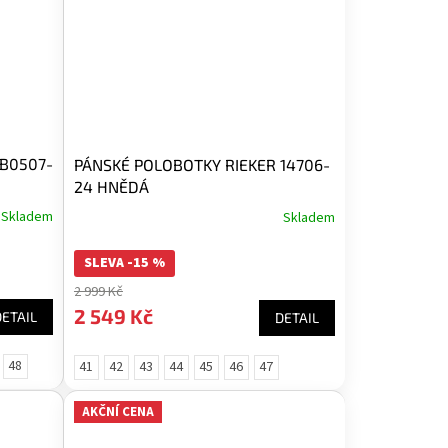
 B0507-
PÁNSKÉ POLOBOTKY RIEKER 14706-
24 HNĚDÁ
Skladem
Skladem
SLEVA -15 %
2 999 Kč
2 549 Kč
DETAIL
DETAIL
48
41
42
43
44
45
46
47
AKČNÍ CENA