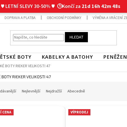
♥ LETNÍ SLEVY 30-50% ♥
🕒Končí za
21d 16h 42m 47s
DOPRAVA A PLATBA
OBCHODNÍ PODMÍNKY
VÝMĚNA A VRÁCENÍ Z
HLEDAT
ĚTSKÉ BOTY
KABELKY A BATOHY
PENĚŽEN
KÉ BOTY RIEKER VELIKOSTI 47
 BOTY RIEKER VELIKOSTI 47
dávanější
Nejlevnější
Nejdražší
Abecedně
Í CENA
VÝPRODEJ