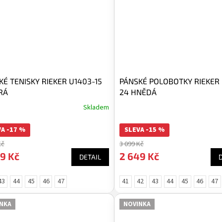
KÉ TENISKY RIEKER U1403-15
PÁNSKÉ POLOBOTKY RIEKER
RÁ
24 HNĚDÁ
Skladem
A -17 %
SLEVA -15 %
Kč
3 099 Kč
9 Kč
2 649 Kč
DETAIL
43
44
45
46
47
41
42
43
44
45
46
47
NKA
NOVINKA