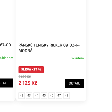
667-00
PÁNSKÉ TENISKY RIEKER 09102-14
MODRÁ
Skladem
Skladem
SLEVA -27 %
2 899 Kč
2 125 Kč
DETAIL
DETAIL
42
43
44
45
46
47
48