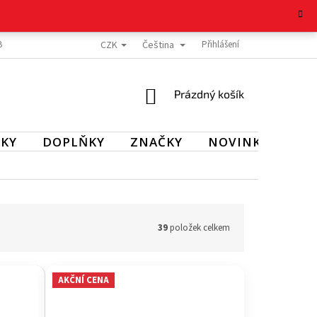
CZK
Čeština
BOŽÍ
REKLAMAČNÍ ŘÁD
OCHRANA OSOBNÍCH ÚDAJŮ
Přihlášení
KONTAKT
NÁKUPNÍ
Prázdný košík
KOŠÍK
KY
DOPLŇKY
ZNAČKY
NOVINKY
SL
39
položek celkem
AKČNÍ CENA