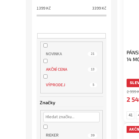
1399
Kč
3399
Kč
PÁNS
NOVINKA
21
14 M
AKČNÍ CENA
13
SLEV
VÝPRODEJ
5
2 999 
2 54
Značky
41
AKČN
RIEKER
39