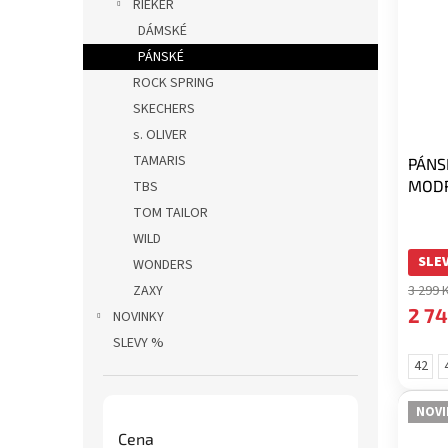
RIEKER
DÁMSKÉ
PÁNSKÉ
ROCK SPRING
SKECHERS
s. OLIVER
TAMARIS
PÁNS
MOD
TBS
TOM TAILOR
WILD
SLEV
WONDERS
ZAXY
3 299 
2 74
NOVINKY
SLEVY %
42
NOVI
Cena