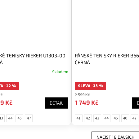
KÉ TENISKY RIEKER U1303-00
PÁNSKÉ TENISKY RIEKER B6
Á
ČERNÁ
Skladem
A -12 %
SLEVA -33 %
Kč
2 599 Kč
9 Kč
1 749 Kč
DETAIL
43
44
45
47
41
42
43
44
45
46
47
NAČÍST 18 DALŠÍCH