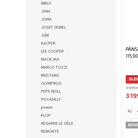
INBLU
JANA
JOMA
JOSEF SEIBEL
JUNI
KACPER
PÁNS
LEE COOPER
1153
MACIEJKA
MARCO TOZZI
MUSTANG
SLEV
OLYMPIKUS
3 599 
PEPE MOLL
3 19
PICCADILLY
power
42
KLOP
REGARDE LE CIELE
NOVI
REMONTE