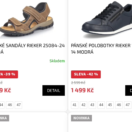
KÉ SANDÁLY RIEKER 25084-24
PÁNSKÉ POLOBOTKY RIEKER 
DÁ
14 MODRÁ
Skladem
A -39 %
SLEVA -42 %
Kč
2 599 Kč
9 Kč
1 499 Kč
DETAIL
44
46
47
41
42
43
44
45
46
47
NKA
NOVINKA