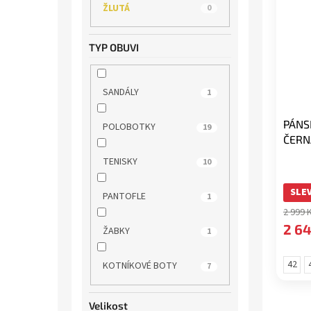
ŽLUTÁ
0
TYP OBUVI
SANDÁLY
1
PÁNS
POLOBOTKY
19
ČERN
TENISKY
10
SLEV
PANTOFLE
1
2 999 
2 64
ŽABKY
1
42
KOTNÍKOVÉ BOTY
7
Velikost