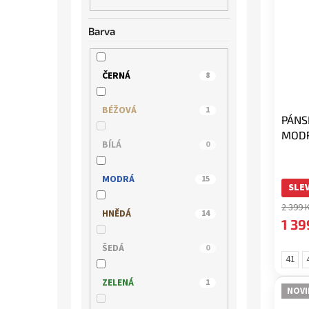
Barva
ČERNÁ
8
BÉŽOVÁ
1
PÁNS
MOD
BÍLÁ
0
MODRÁ
15
SLEV
2 399 
HNĚDÁ
14
1 39
ŠEDÁ
0
41
ZELENÁ
1
NOVI