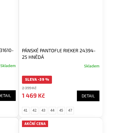
31610-
PÁNSKÉ PANTOFLE RIEKER 24394-
25 HNĚDÁ
Skladem
Skladem
SLEVA -39 %
2 399 Kč
1 469 Kč
DETAIL
DETAIL
41
42
43
44
45
47
AKČNÍ CENA