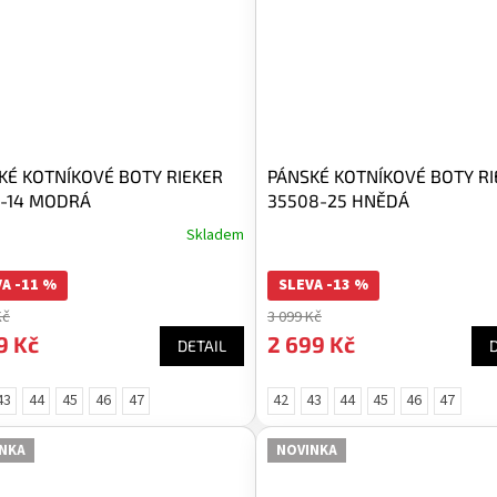
KÉ KOTNÍKOVÉ BOTY RIEKER
PÁNSKÉ KOTNÍKOVÉ BOTY RI
0-14 MODRÁ
35508-25 HNĚDÁ
Skladem
A -11 %
SLEVA -13 %
Kč
3 099 Kč
9 Kč
2 699 Kč
DETAIL
43
44
45
46
47
42
43
44
45
46
47
NKA
NOVINKA