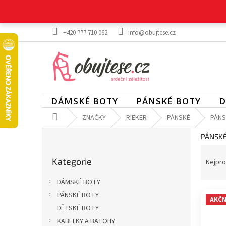
Přejít
na
obsah
+420 777 710 062
info@obujtese.cz
DÁMSKÉ BOTY
PÁNSKÉ BOTY
D
Domů
ZNAČKY
RIEKER
PÁNSKÉ
PÁNS
P
PÁNSKÉ
o
Ř
Přeskočit
s
a
Kategorie
kategorie
Nejpro
t
z
r
DÁMSKÉ BOTY
e
a
V
n
PÁNSKÉ BOTY
n
AKČN
ý
í
DĚTSKÉ BOTY
n
p
p
í
KABELKY A BATOHY