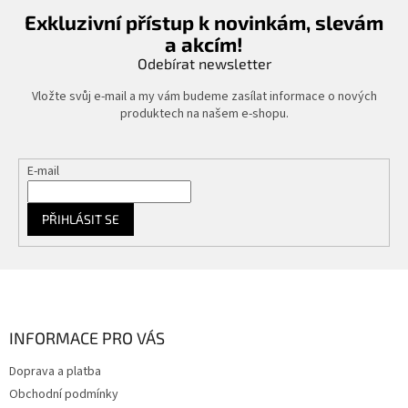
Exkluzivní přístup k novinkám, slevám
a akcím!
Odebírat newsletter
Vložte svůj e-mail a my vám budeme zasílat informace o nových
produktech na našem e-shopu.
E-mail
PŘIHLÁSIT SE
Z
á
p
a
INFORMACE PRO VÁS
t
Doprava a platba
í
Obchodní podmínky