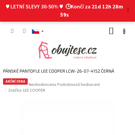
Přejít
♥ LETNÍ SLEVY 30-50% ♥
🕒Končí za
21d 12h 28m
na
obsah
58s
NÁKUP
KOŠÍK
PÁNSKÉ PANTOFLE LEE COOPER LCW-26-07-4152 ČERNÁ
AKČNÍ CENA
Průměrné
Neohodnoceno
Podrobnosti hodnocení
hodnocení
Značka:
LEE COOPER
produktu
je
0,0
z
5
hvězdiček.