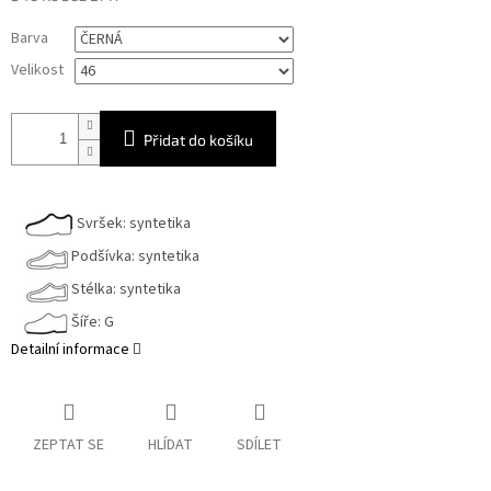
Měrná
Barva
cena:
Velikost
Přidat do košíku
Svršek: syntetika
Podšívka: syntetika
Stélka: syntetika
Šíře: G
Detailní informace
ZEPTAT SE
HLÍDAT
SDÍLET