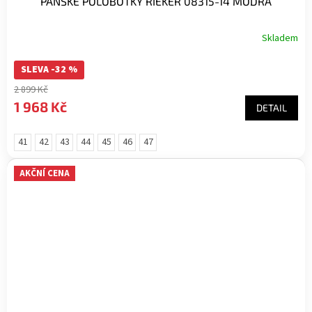
PÁNSKÉ POLOBOTKY RIEKER 08315-14 MODRÁ
Skladem
SLEVA -32 %
2 899 Kč
1 968 Kč
DETAIL
41
42
43
44
45
46
47
AKČNÍ CENA