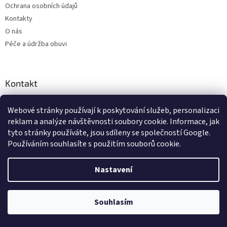
Ochrana osobních údajů
Kontakty
O nás
Péče a údržba obuvi
Kontakt
info
@
obujtese.cz
Webové stránky používají k poskytování služeb, personalizaci
+420 777 710 062
reklam a analýze návštěvnosti soubory cookie. Informace, jak
tyto stránky používáte, jsou sdíleny se společností Google.
https://www.facebook.com/obujtese
Používáním souhlasíte s použitím souborů cookie.
obujtese.cz
Nastavení
Souhlasím