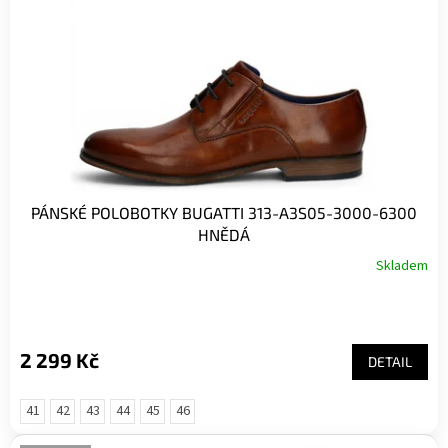
r
o
d
u
k
t
ů
PÁNSKÉ POLOBOTKY BUGATTI 313-A3S05-3000-6300
HNĚDÁ
Skladem
2 299 Kč
DETAIL
41
42
43
44
45
46