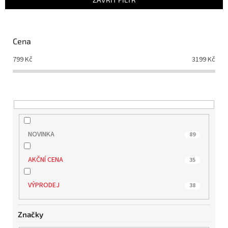
í
p
r
o
Cena
d
799
Kč
3199
Kč
u
k
t
ů
NOVINKA
89
AKČNÍ CENA
35
VÝPRODEJ
38
Značky