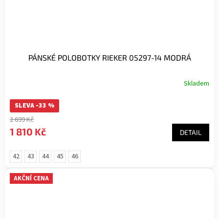
PÁNSKÉ POLOBOTKY RIEKER 05297-14 MODRÁ
Skladem
SLEVA -33 %
2 699 Kč
1 810 Kč
DETAIL
42
43
44
45
46
AKČNÍ CENA