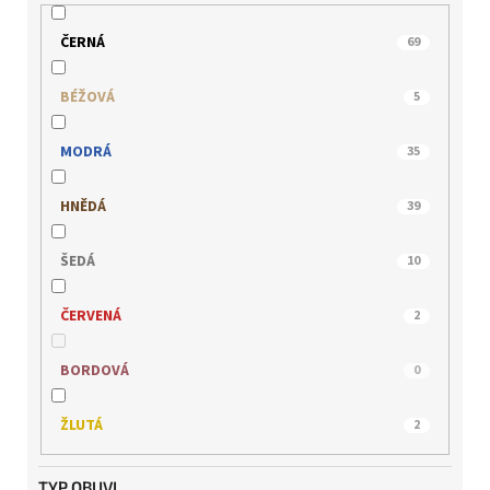
RIEKER
64
ČERNÁ
69
s.OLIVER
4
BÉŽOVÁ
5
WILD
4
MODRÁ
35
HNĚDÁ
39
ŠEDÁ
10
ČERVENÁ
2
BORDOVÁ
0
ŽLUTÁ
2
TYP OBUVI