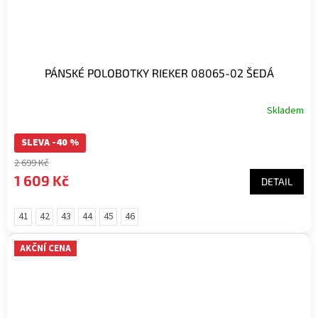
PÁNSKÉ POLOBOTKY RIEKER 08065-02 ŠEDÁ
Skladem
SLEVA -40 %
2 699 Kč
1 609 Kč
DETAIL
41
42
43
44
45
46
AKČNÍ CENA