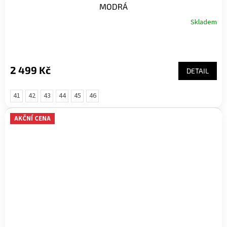
MODRÁ
Skladem
2 499 Kč
DETAIL
41
42
43
44
45
46
AKČNÍ CENA