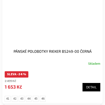
PÁNSKÉ POLOBOTKY RIEKER B5249-00 ČERNÁ
Skladem
SLEVA -34 %
2 499 Kč
1 653 Kč
DETAIL
41
42
43
44
45
46