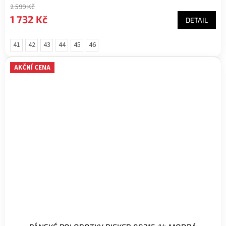
2 599 Kč
1 732 Kč
DETAIL
41
42
43
44
45
46
AKČNÍ CENA