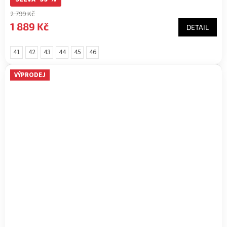
2 799 Kč
1 889 Kč
DETAIL
41
42
43
44
45
46
VÝPRODEJ