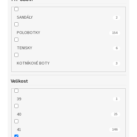
SANDÁLY
2
POLOBOTKY
154
TENISKY
6
KOTNÍKOVÉ BOTY
3
Velikost
39
1
40
25
41
146