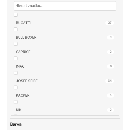
BUGATTI
27
BULL BOXER
3
CAPRICE
2
IMAC
9
JOSEF SEIBEL
34
KACPER
5
NIK
2
Barva
QUO VADIS
8