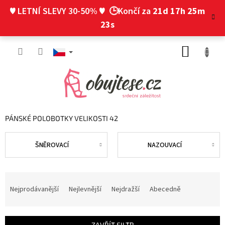
Přejít
♥ LETNÍ SLEVY 30-50% ♥
🕒Končí za
21d 17h 25m
na
obsah
22s
NÁKUP
KOŠÍK
PÁNSKÉ POLOBOTKY VELIKOSTI 42
ŠNĚROVACÍ
NAZOUVACÍ
Ř
a
Nejprodávanější
Nejlevnější
Nejdražší
Abecedně
z
e
n
ZAVŘÍT FILTR