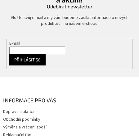
y
Odebírat newsletter
v
ý
Vložte svůj e-mail a my vám budeme zasílat informace o nových
p
produktech na našem e-shopu.
i
s
u
E-mail
PŘIHLÁSIT SE
Z
á
p
a
INFORMACE PRO VÁS
t
Doprava a platba
í
Obchodní podmínky
Výměna a vrácení zboží
Reklamační řád