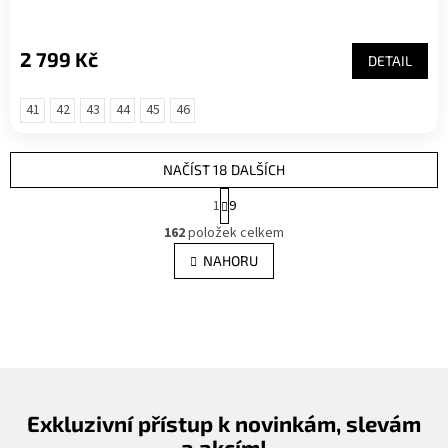
2 799 Kč
DETAIL
41
42
43
44
45
46
NAČÍST 18 DALŠÍCH
S
1
9
t
O
r
162
položek celkem
v
á
l
NAHORU
n
á
k
d
o
v
a
á
c
n
í
í
p
r
v
Exkluzivní přístup k novinkám, slevám
k
a akcím!