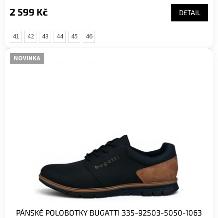
2 599 Kč
DETAIL
41
42
43
44
45
46
NOVINKA
PÁNSKÉ POLOBOTKY BUGATTI 335-92503-5050-1063