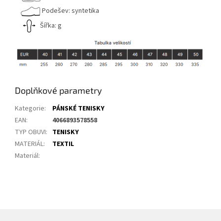
Podešev: syntetika
Šířka: g
Doplňkové parametry
Kategorie
:
PÁNSKÉ TENISKY
EAN
:
4066893578558
TYP OBUVI
:
TENISKY
MATERIÁL
:
TEXTIL
Materiál
: