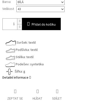
Barva
cena:
Velikost
Přidat do košíku
Svršek: textil
Podšívka: textil
Stélka: textil
Podešev: syntetika
Šířka: g
Detailní informace
ZEPTAT SE
HLÍDAT
SDÍLET