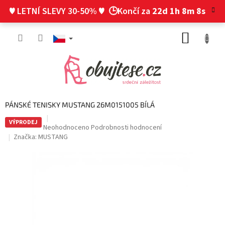
Přejít
♥ LETNÍ SLEVY 30-50% ♥
🕒Končí za
22d 1h 8m 7s
na
obsah
NÁKUP
KOŠÍK
PÁNSKÉ TENISKY MUSTANG 26M0151005 BÍLÁ
VÝPRODEJ
Průměrné
Neohodnoceno
Podrobnosti hodnocení
hodnocení
Značka:
MUSTANG
produktu
je
0,0
z
5
hvězdiček.