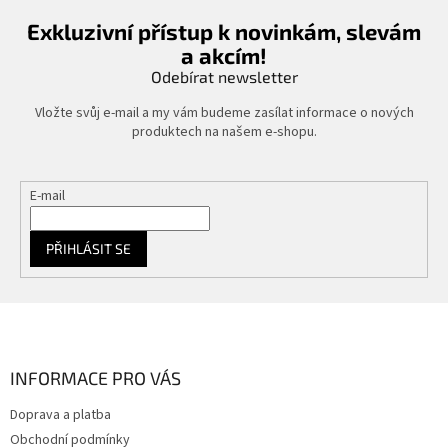
Exkluzivní přístup k novinkám, slevám
a akcím!
Odebírat newsletter
Vložte svůj e-mail a my vám budeme zasílat informace o nových
produktech na našem e-shopu.
E-mail
PŘIHLÁSIT SE
Z
á
p
a
INFORMACE PRO VÁS
t
Doprava a platba
í
Obchodní podmínky