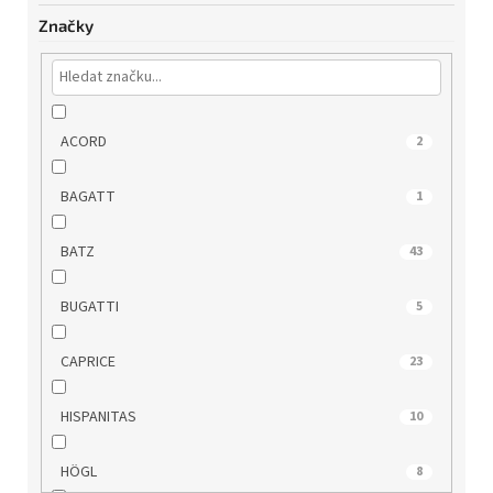
Značky
ACORD
2
BAGATT
1
BATZ
43
BUGATTI
5
CAPRICE
23
HISPANITAS
10
HÖGL
8