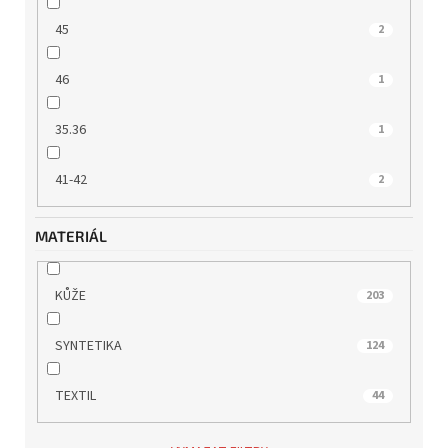
45
2
46
1
35.36
1
41-42
2
MATERIÁL
KŮŽE
203
SYNTETIKA
124
TEXTIL
44