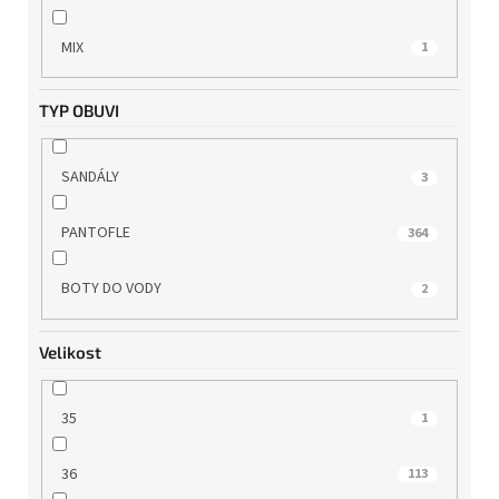
WILD
25
MIX
1
WINK
1
TYP OBUVI
ZAXY
7
SANDÁLY
3
PANTOFLE
364
BOTY DO VODY
2
Velikost
35
1
36
113