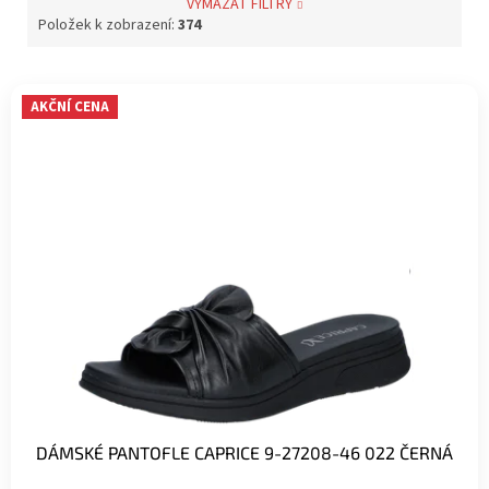
VYMAZAT FILTRY
Položek k zobrazení:
374
V
AKČNÍ CENA
ý
p
i
s
p
r
o
d
u
k
t
ů
DÁMSKÉ PANTOFLE CAPRICE 9-27208-46 022 ČERNÁ