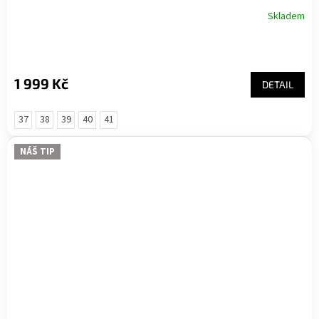
Skladem
1 999 Kč
DETAIL
37
38
39
40
41
NÁŠ TIP