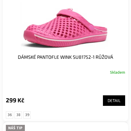
DÁMSKÉ PANTOFLE WINK SU81752-1 RŮŽOVÁ
Skladem
299 Kč
DETAIL
36
38
39
NÁŠ TIP