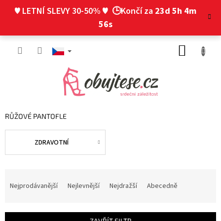
Přejít
♥ LETNÍ SLEVY 30-50% ♥
🕒Končí za
23d 5h 4m
na
obsah
55s
NÁKUP
KOŠÍK
RŮŽOVÉ PANTOFLE
ZDRAVOTNÍ
Ř
a
Nejprodávanější
Nejlevnější
Nejdražší
Abecedně
z
e
n
ZAVŘÍT FILTR