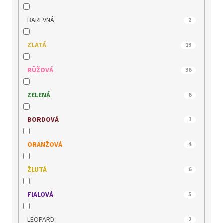
MEDILINE
29
BAREVNÁ
2
MUSTANG
1
ZLATÁ
13
PICCADILLY
13
RŮŽOVÁ
36
QUO VADIS
3
ZELENÁ
6
REMONTE
4
BORDOVÁ
1
RIDER
27
ORANŽOVÁ
4
RIEKER
38
ŽLUTÁ
6
s.OLIVER
8
FIALOVÁ
5
TAMARIS
63
LEOPARD
2