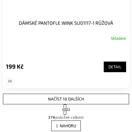
DÁMSKÉ PANTOFLE WINK SU01117-1 RŮŽOVÁ
Skladem
199 Kč
DETAIL
36
NAČÍST 18 DALŠÍCH
S
1
21
t
O
r
374
položek celkem
v
á
l
NAHORU
n
á
k