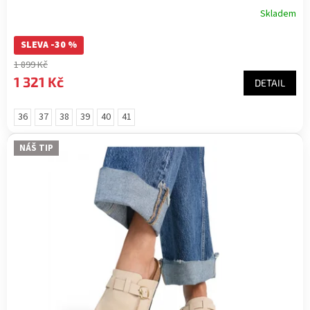
Skladem
SLEVA -30 %
1 899 Kč
1 321 Kč
DETAIL
36
37
38
39
40
41
NÁŠ TIP