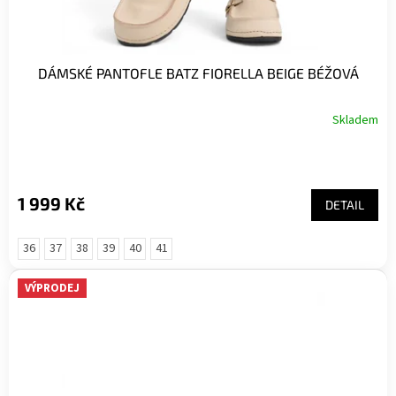
DÁMSKÉ PANTOFLE BATZ FIORELLA BEIGE BÉŽOVÁ
Skladem
1 999 Kč
DETAIL
36
37
38
39
40
41
VÝPRODEJ