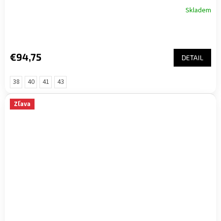
Skladem
€94,75
DETAIL
38
40
41
43
Zľava