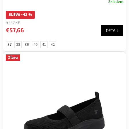
Skladem
SLEVA -42 %
9 887 Kč
€57,66
DETAIL
37
38
39
40
41
42
Zľava