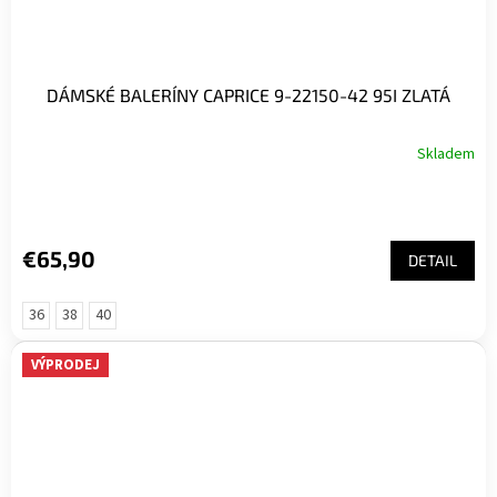
DÁMSKÉ BALERÍNY CAPRICE 9-22150-42 95I ZLATÁ
Skladem
€65,90
DETAIL
36
38
40
VÝPRODEJ