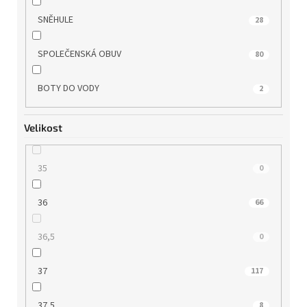
SNĚHULE
28
SPOLEČENSKÁ OBUV
80
BOTY DO VODY
2
Velikost
35
0
36
66
36,5
0
37
117
37,5
8