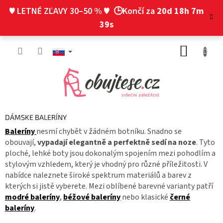
Prejsť
♥ LETNÉ ZĽAVY 30–50 % ♥
🕒Končí za
20d 18h 7m
na
obsah
38s
NÁKUP
KOŠÍK
DÁMSKE BALERÍNY
Baleríny
nesmí chybět v žádném botníku. Snadno se
obouvají,
vypadají elegantně a perfektně sedí na noze
. Tyto
ploché, lehké boty jsou dokonalým spojením mezi pohodlím a
stylovým vzhledem, který je vhodný pro různé příležitosti. V
nabídce naleznete široké spektrum materiálů a barev z
kterých si jistě vyberete. Mezi oblíbené barevné varianty patří
modré baleríny
,
béžové baleríny
nebo klasické
černé
baleríny
.