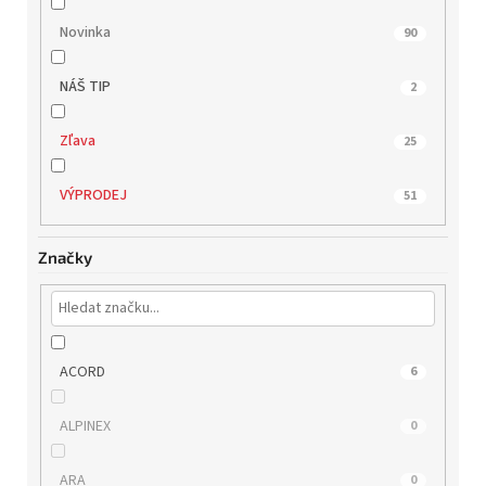
v
Novinka
90
NÁŠ TIP
2
Zľava
25
VÝPRODEJ
51
Značky
ACORD
6
ALPINEX
0
ARA
0