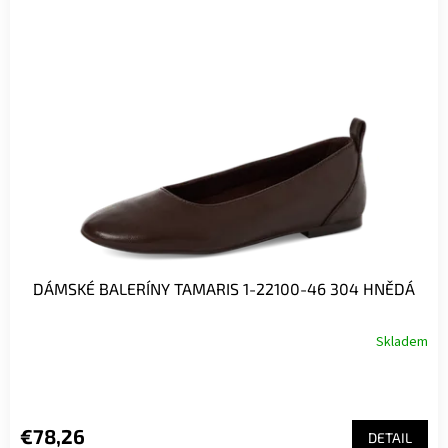
p
i
s
p
r
o
d
u
k
t
o
v
DÁMSKÉ BALERÍNY TAMARIS 1-22100-46 304 HNĚDÁ
Skladem
€78,26
DETAIL