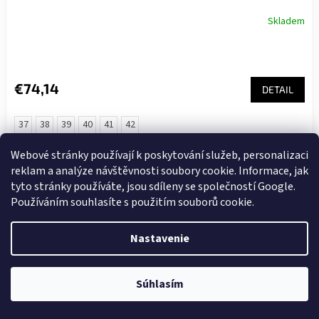
Skladem
€74,14
DETAIL
37
38
39
40
41
42
Webové stránky používají k poskytování služeb, personalizaci
Novinka
reklam a analýze návštěvnosti soubory cookie. Informace, jak
tyto stránky používáte, jsou sdíleny se společností Google.
Používáním souhlasíte s použitím souborů cookie.
Nastavenie
Súhlasím