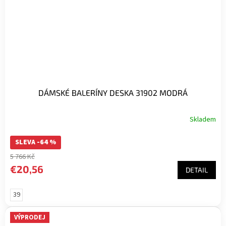
DÁMSKÉ BALERÍNY DESKA 31902 MODRÁ
Skladem
SLEVA -64 %
5 766 Kč
€20,56
DETAIL
39
VÝPRODEJ