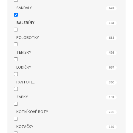
TAMARIS
27
SANDÁLY
678
TBS
0
BALERÍNY
168
TOM TAILOR
0
POLOBOTKY
611
WILD
4
TENISKY
498
WINK
0
LODIČKY
667
WONDERS
0
PANTOFLE
360
ZAXY
0
ŽABKY
101
KOTNÍKOVÉ BOTY
756
KOZAČKY
169