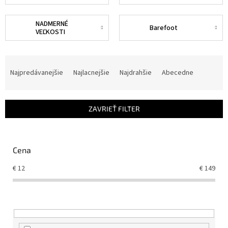
NADMERNÉ
Barefoot
VEĽKOSTI
R
a
Najpredávanejšie
Najlacnejšie
Najdrahšie
Abecedne
d
e
n
ZAVRIEŤ FILTER
i
e
p
r
Cena
o
€
12
€
149
d
u
k
t
o