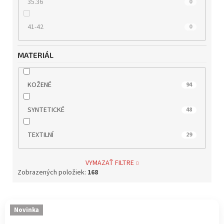
35.36
0
41-42
0
MATERIÁL
KOŽENÉ
94
SYNTETICKÉ
48
TEXTILNÍ
29
VYMAZAŤ FILTRE
Zobrazených položiek:
168
V
Novinka
ý