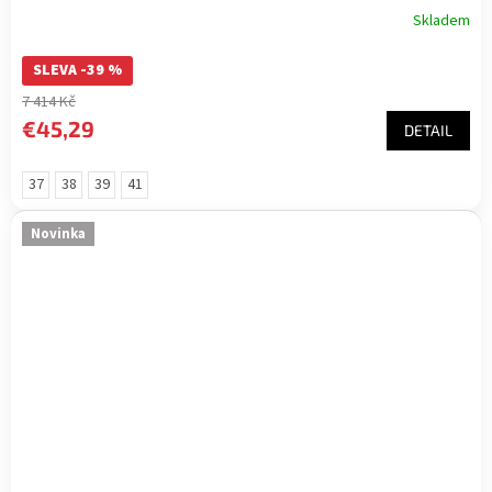
Skladem
SLEVA -39 %
7 414 Kč
€45,29
DETAIL
37
38
39
41
Novinka