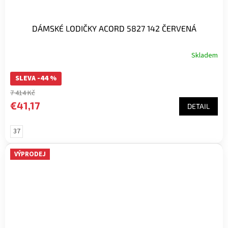
DÁMSKÉ LODIČKY ACORD 5827 142 ČERVENÁ
Skladem
SLEVA -44 %
7 414 Kč
€41,17
DETAIL
37
VÝPRODEJ