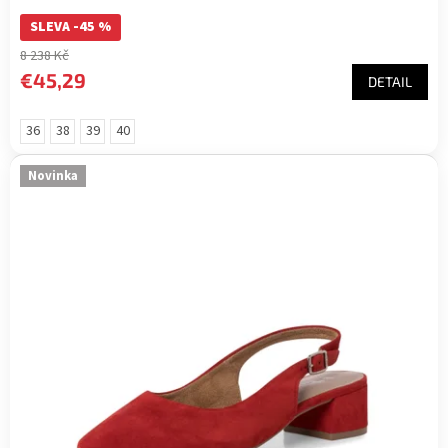
SLEVA -45 %
8 238 Kč
€45,29
DETAIL
36
38
39
40
Novinka