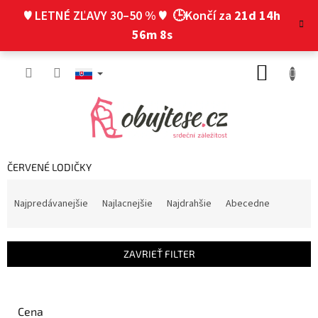
Prejsť
♥ LETNÉ ZĽAVY 30–50 % ♥
🕒Končí za
21d 14h
na
obsah
56m 7s
NÁKUP
KOŠÍK
ČERVENÉ LODIČKY
R
a
Najpredávanejšie
Najlacnejšie
Najdrahšie
Abecedne
d
e
n
ZAVRIEŤ FILTER
i
e
p
r
Cena