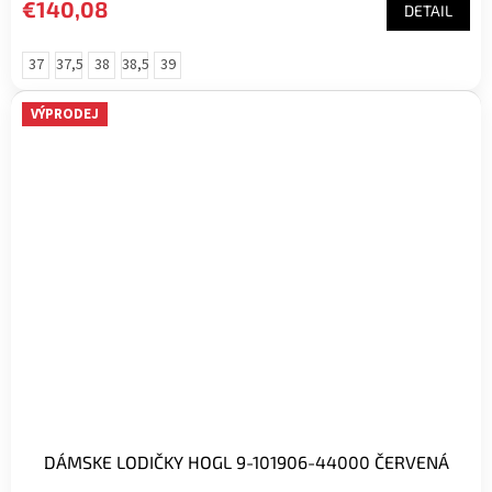
€140,08
DETAIL
z
5
hviezdičiek.
37
37,5
38
38,5
39
VÝPRODEJ
DÁMSKE LODIČKY HOGL 9-101906-44000 ČERVENÁ