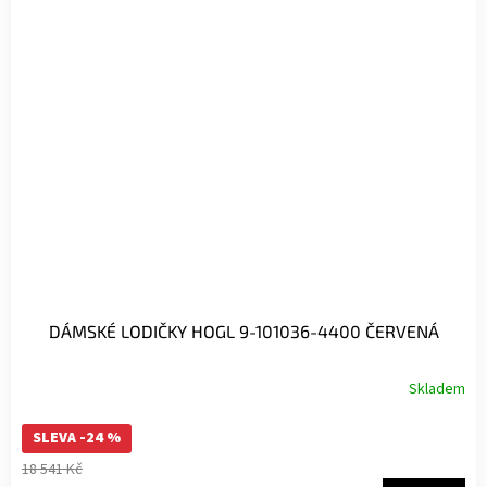
DÁMSKÉ LODIČKY HOGL 9-101036-4400 ČERVENÁ
Skladem
Priemerné
hodnotenie
SLEVA -24 %
produktu
je
18 541 Kč
5,0