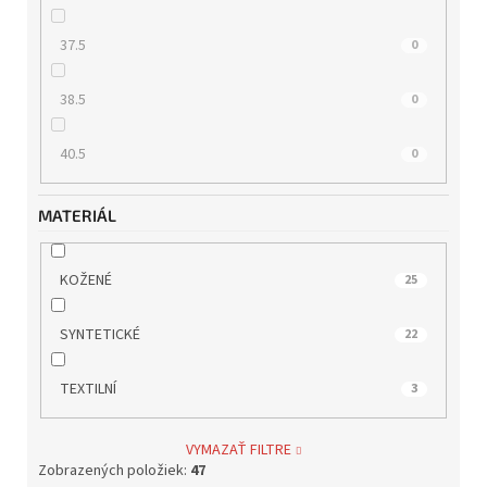
37.5
0
38.5
0
40.5
0
MATERIÁL
KOŽENÉ
25
SYNTETICKÉ
22
TEXTILNÍ
3
VYMAZAŤ FILTRE
Zobrazených položiek:
47