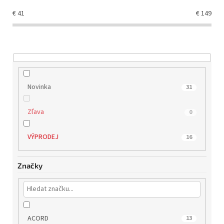
o
€
41
€
149
d
u
k
t
o
v
Novinka
31
Zľava
0
VÝPRODEJ
16
Značky
ACORD
13