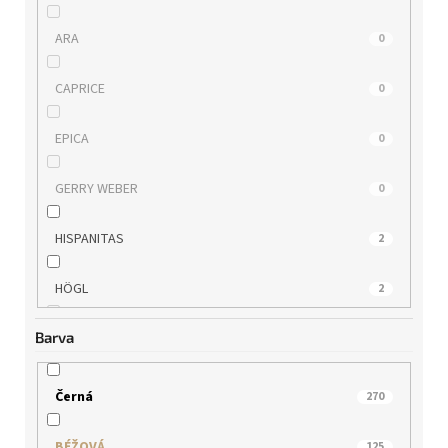
ARA
0
CAPRICE
0
EPICA
0
GERRY WEBER
0
HISPANITAS
2
HÖGL
2
Barva
IBERIUS
0
JANA
1
Černá
270
KLOP
0
BÉŽOVÁ
125