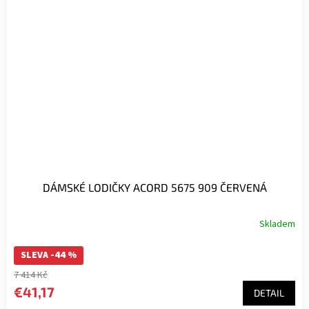
DÁMSKÉ LODIČKY ACORD 5675 909 ČERVENÁ
Skladem
SLEVA -44 %
7 414 Kč
€41,17
DETAIL