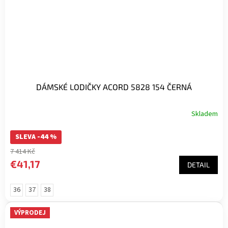
DÁMSKÉ LODIČKY ACORD 5828 154 ČERNÁ
Skladem
Priemerné
hodnotenie
SLEVA -44 %
produktu
je
7 414 Kč
5,0
€41,17
DETAIL
z
5
hviezdičiek.
36
37
38
VÝPRODEJ