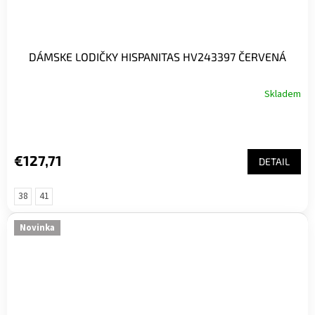
DÁMSKE LODIČKY HISPANITAS HV243397 ČERVENÁ
Skladem
€127,71
DETAIL
38
41
Novinka