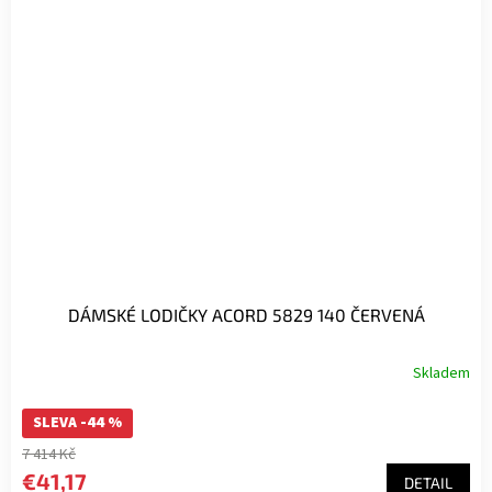
DÁMSKÉ LODIČKY ACORD 5829 140 ČERVENÁ
Skladem
SLEVA -44 %
7 414 Kč
€41,17
DETAIL