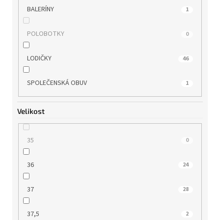
BALERÍNY
1
POLOBOTKY
0
LODIČKY
46
SPOLEČENSKÁ OBUV
1
Velikost
35
0
36
24
37
28
37,5
2