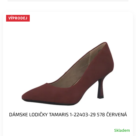
V
VÝPRODEJ
ý
p
i
s
p
r
o
d
u
k
t
o
v
DÁMSKE LODIČKY TAMARIS 1-22403-29 578 ČERVENÁ
Skladem