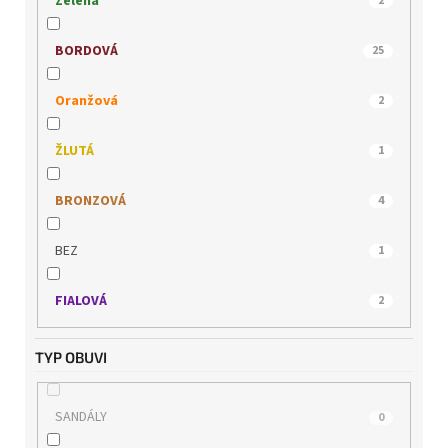
Zelená
2
WONDERS
0
BORDOVÁ
25
Oranžová
2
ŽLUTÁ
1
BRONZOVÁ
4
BEZ
1
FIALOVÁ
2
TYP OBUVI
SANDÁLY
0