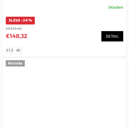
Skladem
SLEVA -24 %
19 571 Kč
€148,32
DETAIL
37,5
40
Novinka