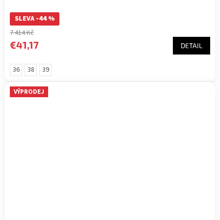
SLEVA -44 %
7 414 Kč
€41,17
DETAIL
36
38
39
VÝPRODEJ