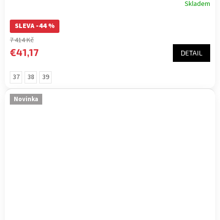
Skladem
SLEVA -44 %
7 414 Kč
€41,17
DETAIL
37
38
39
Novinka