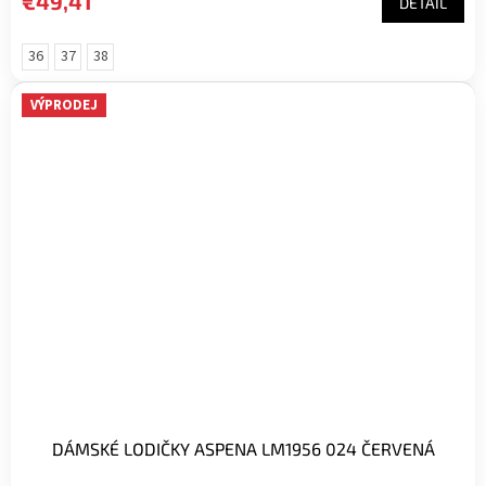
€49,41
DETAIL
36
37
38
VÝPRODEJ
DÁMSKÉ LODIČKY ASPENA LM1956 024 ČERVENÁ