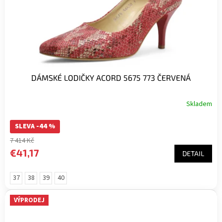
DÁMSKÉ LODIČKY ACORD 5675 773 ČERVENÁ
Skladem
SLEVA -44 %
7 414 Kč
€41,17
DETAIL
37
38
39
40
VÝPRODEJ