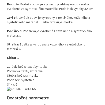
Podošv:
Podošv obuvi je s jemnou protišmykovou vzorkou
vyrobená zo syntetického materiálu. Podpätok vysoký 3,5 cm.
Zvršok:
Zvršok obuvi je vyrobený z textilného, ​​koženého a
syntetického materiálu. Farba zvršku je modrá.
Podšívka:
Podšívka je vyrobená z textilného a syntetického
materiálu
.
Stielka:
Stielka je vyrobená z koženého a syntetického
materiálu.
Šírka:
G
Zvršok: koža/textil/syntetika
Podšívka: textil/syntetika
Stelka: koža/syntetika
Podošev: syntetika
Šírka: G
Dodatočné parametre