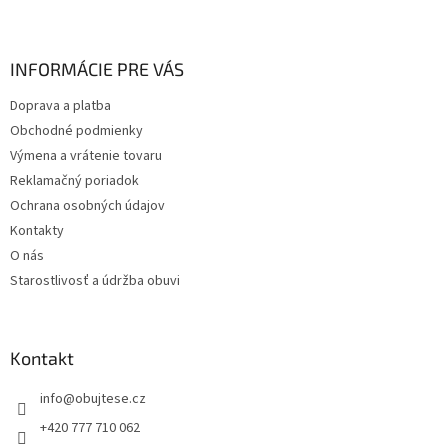
Z
á
p
ä
INFORMÁCIE PRE VÁS
t
Doprava a platba
i
Obchodné podmienky
e
Výmena a vrátenie tovaru
Reklamačný poriadok
Ochrana osobných údajov
Kontakty
O nás
Starostlivosť a údržba obuvi
Kontakt
info
@
obujtese.cz
+420 777 710 062