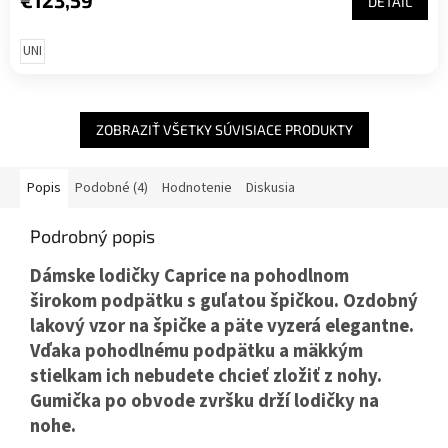
€123,59
DETAIL
UNI
ZOBRAZIŤ VŠETKY SÚVISIACE PRODUKTY
Popis
Podobné (4)
Hodnotenie
Diskusia
Podrobný popis
Dámske lodičky Caprice na pohodlnom
širokom podpätku s guľatou špičkou. Ozdobný
lakový vzor na špičke a päte vyzerá elegantne.
Vďaka pohodlnému podpätku a mäkkým
stielkam ich nebudete chcieť zložiť z nohy.
Gumička po obvode zvršku drží lodičky na
nohe.