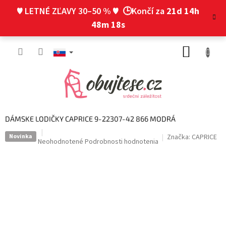
Prejsť
♥ LETNÉ ZĽAVY 30–50 % ♥
🕒Končí za
21d 14h
na
obsah
48m 17s
NÁKUP
KOŠÍK
DÁMSKE LODIČKY CAPRICE 9-22307-42 866 MODRÁ
Novinka
Značka:
CAPRICE
Priemerné
Neohodnotené
Podrobnosti hodnotenia
hodnotenie
produktu
je
0,0
z
5
hviezdičiek.