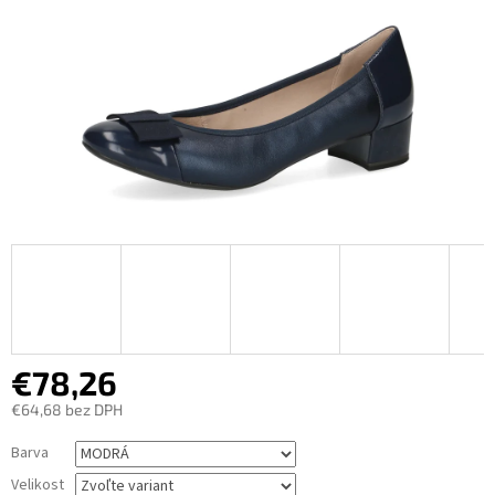
€78,26
€64,68 bez DPH
Jednotková
Barva
cena:
Velikost