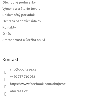
Obchodné podmienky
e
Výmena a vrátenie tovaru
Reklamačný poriadok
Ochrana osobných údajov
Kontakty
O nás
Starostlivosť a údržba obuvi
Kontakt
info
@
obujtese.cz
+420 777 710 062
https://www.facebook.com/obujtese
obujtese.cz