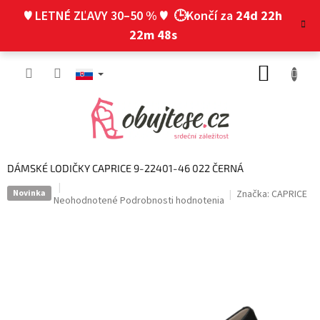
Prejsť
♥ LETNÉ ZĽAVY 30–50 % ♥
🕒Končí za
24d 22h
na
obsah
22m 48s
NÁKUP
KOŠÍK
DÁMSKÉ LODIČKY CAPRICE 9-22401-46 022 ČERNÁ
Novinka
Značka:
CAPRICE
Priemerné
Neohodnotené
Podrobnosti hodnotenia
hodnotenie
produktu
je
0,0
z
5
hviezdičiek.