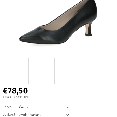
€78,50
€64,88 bez DPH
Jednotková
Barva
cena:
Velikost