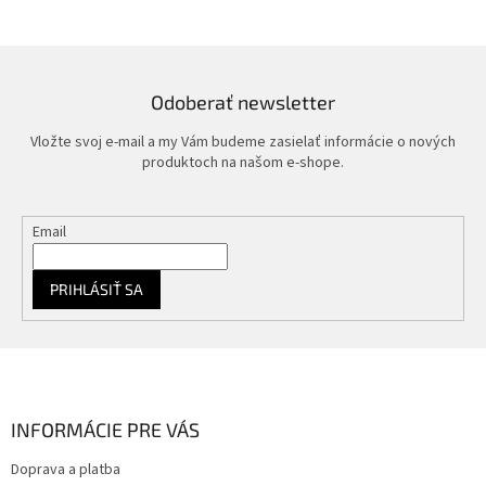
Odoberať newsletter
Vložte svoj e-mail a my Vám budeme zasielať informácie o nových
produktoch na našom e-shope.
Email
PRIHLÁSIŤ SA
Z
á
p
ä
INFORMÁCIE PRE VÁS
t
Doprava a platba
i