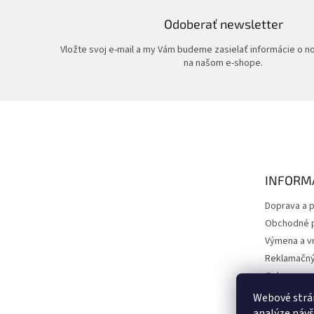
Odoberať newsletter
Vložte svoj e-mail a my Vám budeme zasielať informácie o 
na našom e-shope.
Z
á
p
ä
t
INFORMÁ
i
e
Doprava a p
Obchodné 
Výmena a vr
Reklamačný
Ochrana os
Kontakty
Webové strán
O nás
analýze návš