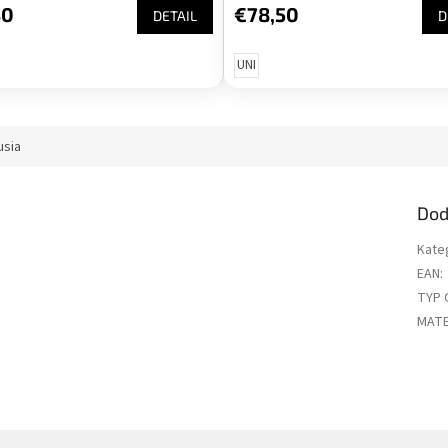
30
€78,50
DETAIL
D
UNI
usia
Dod
Kate
EAN
:
TYP 
MATE