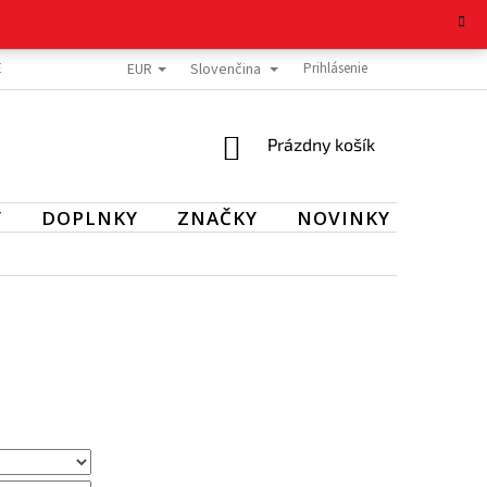
EUR
Slovenčina
E TOVARU
REKLAMAČNÝ PORIADOK
OCHRANA OSOBNÝCH ÚDAJOV
Prihlásenie
NÁKUPNÝ
Prázdny košík
KOŠÍK
Y
DOPLNKY
ZNAČKY
NOVINKY
VÝPR