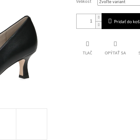
Velikost
Pridať do koš
TLAČ
OPÝTAŤ SA