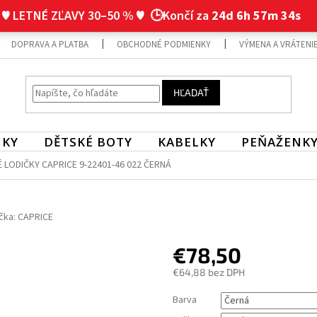
♥ LETNÉ ZĽAVY 30–50 % ♥
🕒Končí za
24d 6h 57m 34s
DOPRAVA A PLATBA
OBCHODNÉ PODMIENKY
VÝMENA A VRÁTENI
HĽADAŤ
NKY
DĚTSKÉ BOTY
KABELKY
PEŇAŽENK
 LODIČKY CAPRICE 9-22401-46 022 ČERNÁ
čka:
CAPRICE
€78,50
€64,88 bez DPH
Jednotková
Barva
cena: