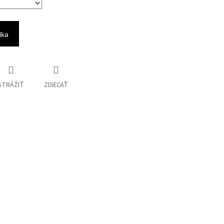
íka
STRÁŽIŤ
ZDIEĽAŤ