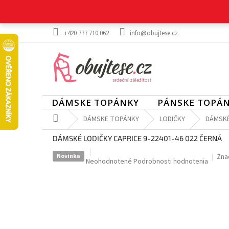
Prejsť
na
obsah
+420 777 710 062
info@obujtese.cz
DÁMSKE TOPÁNKY
PÁNSKE TOPÁ
Domov
DÁMSKE TOPÁNKY
LODIČKY
DÁMSKÉ
DÁMSKÉ LODIČKY CAPRICE 9-22401-46 022 ČERNÁ
Novinka
Zna
Priemerné
Neohodnotené
Podrobnosti hodnotenia
hodnotenie
produktu
je
0,0
z
5