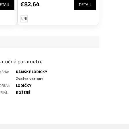
€82,64
ETAIL
DETAIL
UNI
atočné parametre
gória
:
DÁMSKE LODIČKY
Zvoľte variant
OBUVI
:
LODIČKY
RIÁL
:
KOŽENÉ