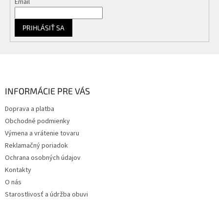
Email
PRIHLÁSIŤ SA
Z
á
p
ä
INFORMÁCIE PRE VÁS
t
Doprava a platba
i
Obchodné podmienky
e
Výmena a vrátenie tovaru
Reklamačný poriadok
Ochrana osobných údajov
Kontakty
O nás
Starostlivosť a údržba obuvi