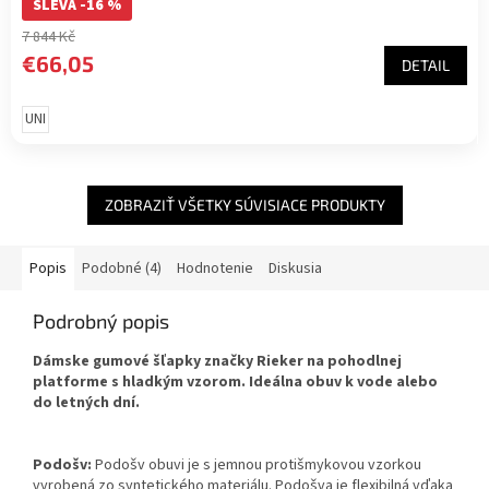
SLEVA -16 %
7 844 Kč
€66,05
DETAIL
UNI
ZOBRAZIŤ VŠETKY SÚVISIACE PRODUKTY
Popis
Podobné (4)
Hodnotenie
Diskusia
Podrobný popis
Dámske gumové šľapky značky Rieker na pohodlnej
platforme s hladkým vzorom. Ideálna obuv k vode alebo
do letných dní.
Podošv:
Podošv obuvi je s jemnou protišmykovou vzorkou
vyrobená zo syntetického materiálu. Podošva je flexibilná vďaka