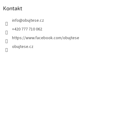
Kontakt
info
@
obujtese.cz
+420 777 710 062
https://www.facebook.com/obujtese
obujtese.cz