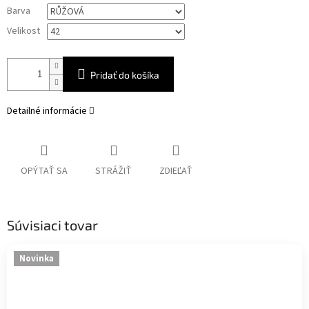
Jednotková
Barva
cena:
Velikost
Pridať do košíka
Detailné informácie
OPÝTAŤ SA
STRÁŽIŤ
ZDIEĽAŤ
Súvisiaci tovar
Novinka