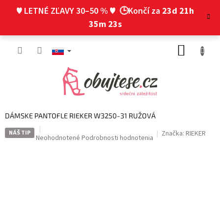
Prejsť
♥ LETNÉ ZĽAVY 30–50 % ♥
🕒Končí za
23d 21h
na
obsah
35m 22s
NÁKUP
KOŠÍK
DÁMSKE PANTOFLE RIEKER W3250-31 RUŽOVÁ
NÁŠ TIP
Značka:
RIEKER
Priemerné
Neohodnotené
Podrobnosti hodnotenia
hodnotenie
produktu
je
0,0
z
5
hviezdičiek.