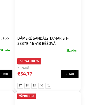
35e55
DÁMSKÉ SANDÁLY TAMARIS 1-
28379-46 418 BÉŽOVÁ
Skladem
Skladem
SLEVA -30 %
7 826 Kč
€54,77
DETAIL
DETAIL
37
38
39
40
41
VÝPRODEJ