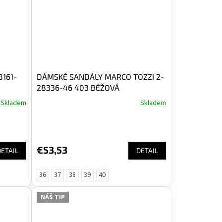
161-
DÁMSKÉ SANDÁLY MARCO TOZZI 2-
28336-46 403 BÉŽOVÁ
Skladem
Skladem
€53,53
DETAIL
DETAIL
36
37
38
39
40
NÁŠ TIP