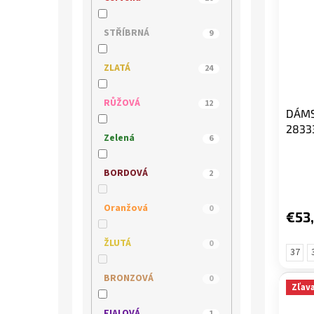
MEDILINE
0
STŘÍBRNÁ
9
MUSTANG
11
ZLATÁ
24
NIK
0
RŮŽOVÁ
12
DÁMS
2833
PICCADILLY
9
Zelená
6
QUO VADIS
0
BORDOVÁ
2
REGARDE LE CIEL
0
Oranžová
0
€53
REMONTE
0
ŽLUTÁ
0
37
RIDER
3
BRONZOVÁ
0
Zľav
RIEKER
83
FIALOVÁ
1