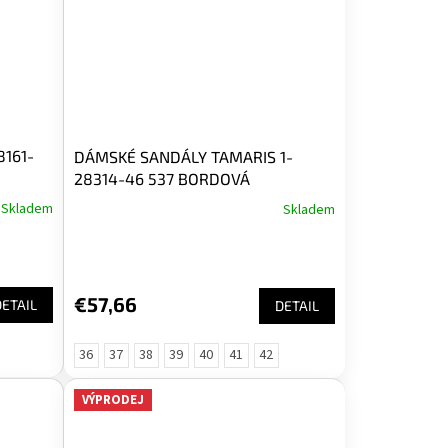
161-
DÁMSKÉ SANDÁLY TAMARIS 1-
28314-46 537 BORDOVÁ
Skladem
Skladem
€57,66
DETAIL
DETAIL
36
37
38
39
40
41
42
VÝPRODEJ