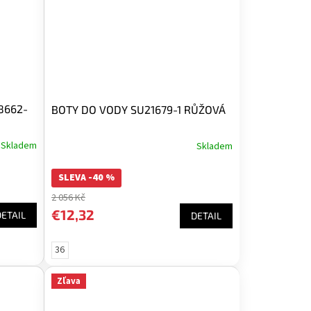
8662-
BOTY DO VODY SU21679-1 RŮŽOVÁ
Skladem
Skladem
SLEVA -40 %
2 056 Kč
€12,32
DETAIL
DETAIL
36
Zľava