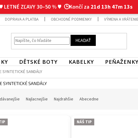
♥ LETNÉ ZĽAVY 30–50 % ♥
🕒Končí za
21d 13h 47m 12s
DOPRAVA A PLATBA
OBCHODNÉ PODMIENKY
VÝMENA A VRÁTENI
HĽADAŤ
NKY
DĚTSKÉ BOTY
KABELKY
PEŇAŽENK
 SYNTETICKÉ SANDÁLY
 SYNTETICKÉ SANDÁLY
dávanejšie
Najlacnejšie
Najdrahšie
Abecedne
TIP
NÁŠ TIP