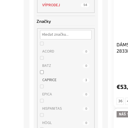
VÝPRODEJ
54
Značky
DÁMS
2833
ACORD
0
BATZ
0
CAPRICE
1
€53
EPICA
0
36
HISPANITAS
0
NÁŠ 
HÖGL
0