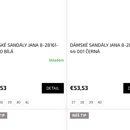
KÉ SANDÁLY JANA 8-28161-
DÁMSKÉ SANDÁLY JANA 8-28
0 BÍLÁ
44 001 ČERNÁ
Skladem
,53
€53,53
DETAIL
38
39
40
41
37
38
39
40
TIP
NÁŠ TIP