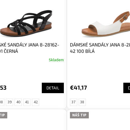
KÉ SANDÁLY JANA 8-28162-
DÁMSKÉ SANDÁLY JANA 8-2
01 ČERNÁ
42 100 BÍLÁ
Skladem
,53
€41,17
DETAIL
38
39
40
41
42
37
38
TIP
NÁŠ TIP