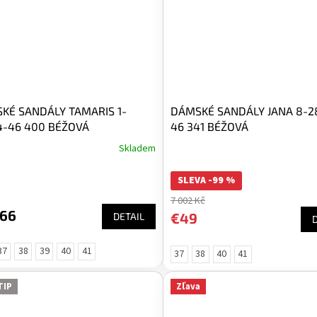
KÉ SANDÁLY TAMARIS 1-
DÁMSKÉ SANDÁLY JANA 8-2
4-46 400 BÉŽOVÁ
46 341 BÉŽOVÁ
Skladem
SLEVA -99 %
7 002 Kč
,66
€49
DETAIL
37
38
39
40
41
37
38
40
41
TIP
Zľava