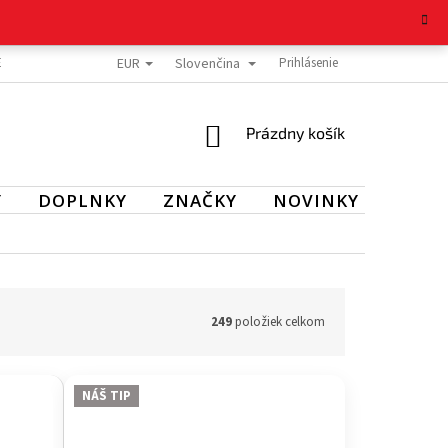
EUR
Slovenčina
E TOVARU
REKLAMAČNÝ PORIADOK
OCHRANA OSOBNÝCH ÚDAJOV
Prihlásenie
NÁKUPNÝ
Prázdny košík
KOŠÍK
Y
DOPLNKY
ZNAČKY
NOVINKY
VÝPR
249
položiek celkom
NÁŠ TIP