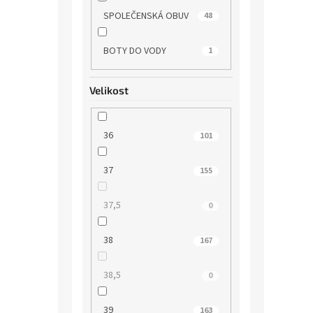
SPOLEČENSKÁ OBUV
48
BOTY DO VODY
1
Velikost
36
101
37
155
37,5
0
38
167
38,5
0
39
163