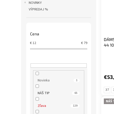
NOVINKY
VÝPREDAJ %
Cena
DÁMS
€
12
€
79
44 10
€53
Novinka
1
37
NÁŠ TIP
65
NÁŠ 
Zľava
129