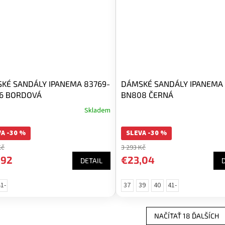
KÉ SANDÁLY IPANEMA 83769-
DÁMSKÉ SANDÁLY IPANEMA 
6 BORDOVÁ
BN808 ČERNÁ
Skladem
A -30 %
SLEVA -30 %
Kč
3 293 Kč
,92
€23,04
DETAIL
1-
37
39
40
41-
42
42
NAČÍTAŤ 18 ĎALŠÍCH