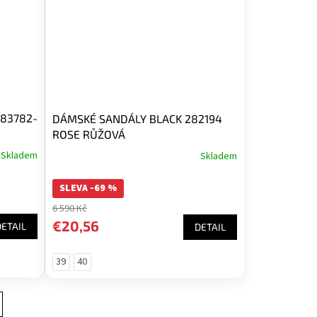
83782-
DÁMSKÉ SANDÁLY BLACK 282194
ROSE RŮŽOVÁ
Skladem
Skladem
SLEVA -69 %
6 590 Kč
€20,56
DETAIL
DETAIL
39
40