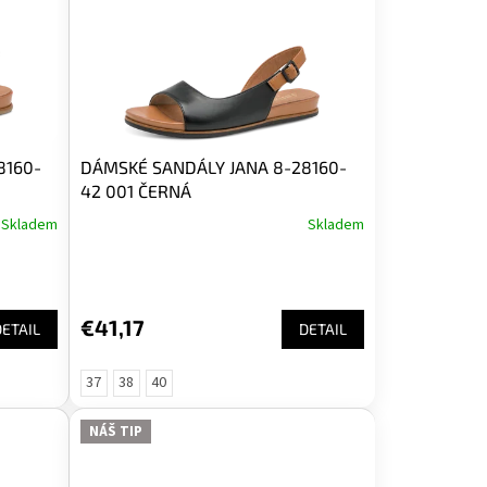
8160-
DÁMSKÉ SANDÁLY JANA 8-28160-
42 001 ČERNÁ
Skladem
Skladem
€41,17
DETAIL
DETAIL
37
38
40
NÁŠ TIP