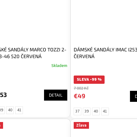
KÉ SANDÁLY MARCO TOZZI 2-
DÁMSKÉ SANDÁLY IMAC I25
3-46 520 ČERVENÁ
ČERVENÁ
Skladem
SLEVA -99 %
7 002 Kč
,53
€49
DETAIL
39
40
41
37
39
40
41
a
Zľava