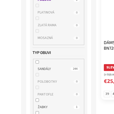
s.OLIVER
11
PLATINOVÁ
0
SKECHERS
0
ZLATÁ RAMA
0
TAMARIS
82
MOSAZNÁ
0
DÁMS
WILD
1
BN72
TYP OBUVI
WONDERS
0
SLEV
SANDÁLY
244
ZAXY
1
3 705 
€25
POLOBOTKY
0
39
4
PANTOFLE
0
ŽABKY
1