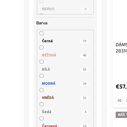
IBERIUS
0
Barva
IMAC
1
INBLU
2
Černá
73
DÁMS
2831
JANA
27
BÉŽOVÁ
40
JOSEF SEIBEL
0
BÍLÁ
33
KLOP
0
MODRÁ
24
€57
LEE COOPER
0
HNĚDÁ
12
36
MACIEJKA
0
Šedá
3
NÁŠ 
MARCO TOZZI
17
Červená
10