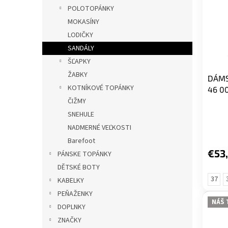
i
p
l
POLOTOPÁNKY
s
r
MOKASÍNY
p
o
r
d
LODIČKY
o
u
SANDÁLY
d
k
ŠĽAPKY
u
t
ŽABKY
DÁMS
k
o
KOTNÍKOVÉ TOPÁNKY
46 0
t
v
ČIŽMY
o
v
SNEHULE
NADMERNÉ VEĽKOSTI
Barefoot
€53
PÁNSKE TOPÁNKY
DĚTSKÉ BOTY
37
KABELKY
PEŇAŽENKY
NÁŠ 
DOPLNKY
ZNAČKY