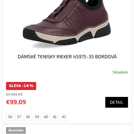
DÁMSKÉ TENISKY RIEKER 45975-35 BORDOVÁ
Skladem
SLEVA -14 %
11 561 Kč
€99,09
DETAIL
36
37
38
39
40
41
42
Novinka