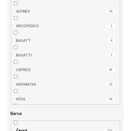
ALPINEX
16
ARCOPEDICO
1
BAGATT
6
BUGATTI
7
CAPRICE
45
HISPANITAS
12
HÖGL
28
Barva
IMAC
7
JANA
4
Černá
122