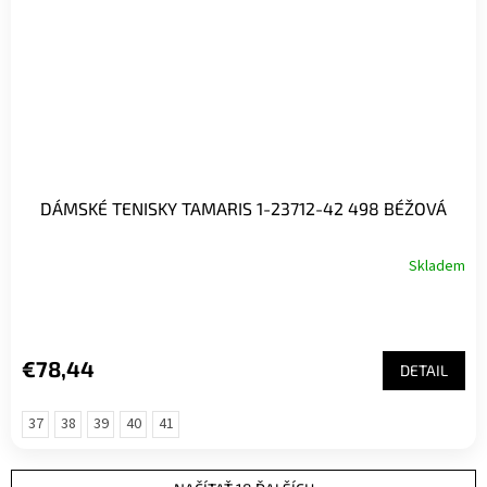
DÁMSKÉ TENISKY TAMARIS 1-23712-42 498 BÉŽOVÁ
Skladem
€78,44
DETAIL
37
38
39
40
41