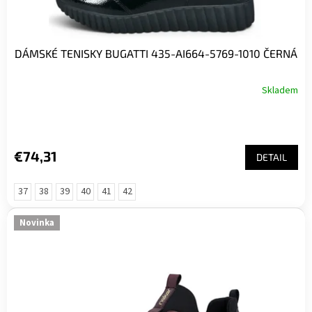
o
v
DÁMSKÉ TENISKY BUGATTI 435-AI664-5769-1010 ČERNÁ
Skladem
€74,31
DETAIL
37
38
39
40
41
42
Novinka