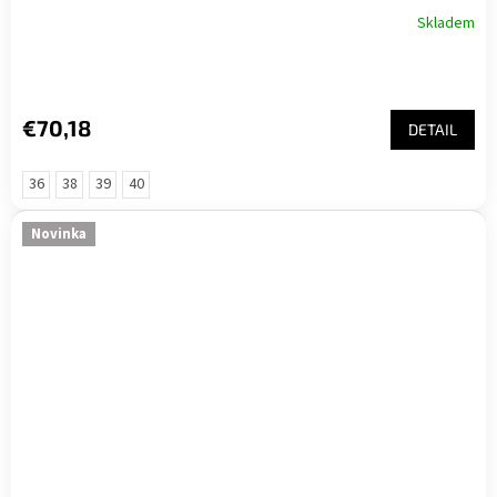
Skladem
€70,18
DETAIL
36
38
39
40
Novinka