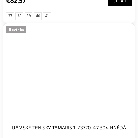
€82,57
DETAIL
37
38
39
40
41
Novinka
DÁMSKÉ TENISKY TAMARIS 1-23770-47 304 HNĚDÁ