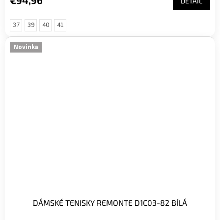
€94,96
DETAIL
37
39
40
41
Novinka
DÁMSKÉ TENISKY REMONTE D1C03-82 BÍLÁ