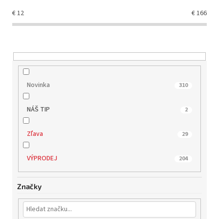
o
€
12
€
166
d
u
k
t
o
v
Novinka
310
NÁŠ TIP
2
Zľava
29
VÝPRODEJ
204
Značky