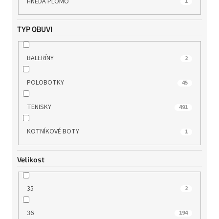
HNĚDÁ PLOMO
1
TAMARIS
87
TYP OBUVI
TBS
7
BALERÍNY
2
TOM TAILOR
2
POLOBOTKY
45
WILD
5
TENISKY
491
WINK
11
KOTNÍKOVÉ BOTY
1
WONDERS
13
Velikost
35
2
36
194