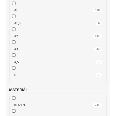
41
310
41,5
6
42
182
43
32
4,5
1
6
1
MATERIÁL
KOŽENÉ
245