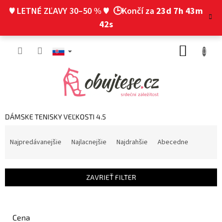
Prejsť
♥ LETNÉ ZĽAVY 30–50 % ♥
🕒Končí za
23d 7h 43m
na
obsah
41s
NÁKUP
KOŠÍK
DÁMSKE TENISKY VEĽKOSTI 4.5
R
a
Najpredávanejšie
Najlacnejšie
Najdrahšie
Abecedne
d
e
n
ZAVRIEŤ FILTER
i
e
p
r
Cena