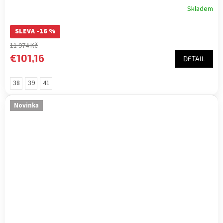
Skladem
SLEVA -16 %
11 974 Kč
€101,16
DETAIL
38
39
41
Novinka