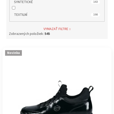
SYNTETICKÉ
143
TEXTILNÍ
198
VYMAZAŤ FILTRE
Zobrazených položiek:
545
V
Novinka
ý
p
i
s
p
r
o
d
u
k
t