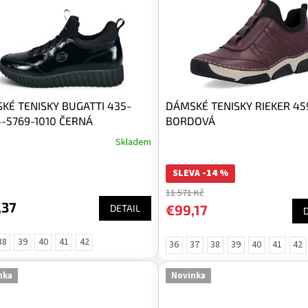
KÉ TENISKY BUGATTI 435-
DÁMSKÉ TENISKY RIEKER 45
4-5769-1010 ČERNÁ
BORDOVÁ
Skladem
SLEVA -14 %
11 571 Kč
,37
€99,17
DETAIL
38
39
40
41
42
36
37
38
39
40
41
42
nka
Novinka