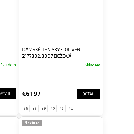
DÁMSKÉ TENISKY s.OLIVER
2177802.80D7 BÉŽOVÁ
Skladem
Skladem
€61,97
DETAIL
DETAIL
36
38
39
40
41
42
Novinka