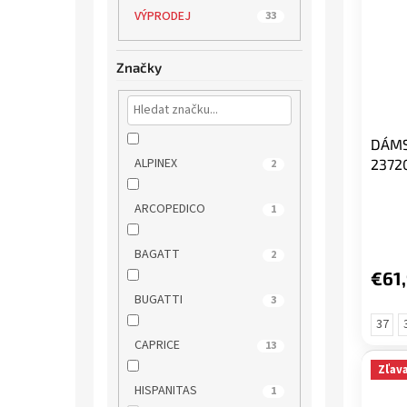
VÝPRODEJ
33
Značky
DÁMS
ALPINEX
2372
2
ARCOPEDICO
1
BAGATT
2
€61
BUGATTI
3
37
CAPRICE
13
Zľav
HISPANITAS
1