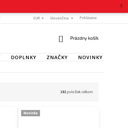
EUR
Slovenčina
E TOVARU
REKLAMAČNÝ PORIADOK
OCHRANA OSOBNÝCH ÚDAJOV
Prihlásenie
NÁKUPNÝ
Prázdny košík
KOŠÍK
Y
DOPLNKY
ZNAČKY
NOVINKY
VÝPR
182
položiek celkom
Novinka