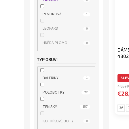
ROCK SPRING
0
PLATINOVÁ
1
s.OLIVER
3
LEOPARD
0
SKECHERS
2
HNĚDÁ PLOMO
0
DÁMS
TAMARIS
34
4802
TYP OBUVI
TBS
1
BALERÍNY
SLEV
1
TOM TAILOR
0
4 957 
POLOBOTKY
€28
22
WILD
1
TENISKY
157
36
WINK
0
KOTNÍKOVÉ BOTY
0
WONDERS
4