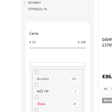
NOVINKY
VÝPREDAJ %
Cena
DÁMS
€
20
€
166
2379
€86
Novinka
134
36
NÁŠ TIP
1
Novi
Zľava
14