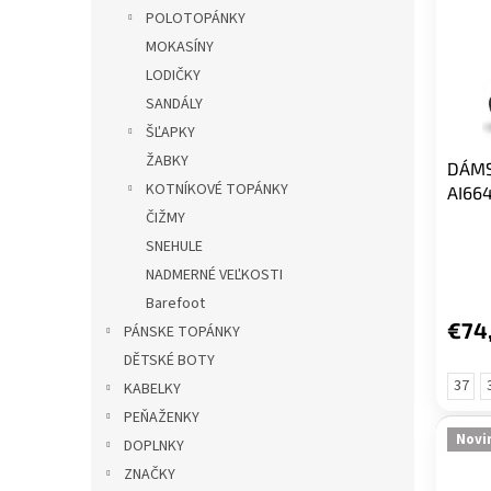
i
p
l
POLOTOPÁNKY
s
r
MOKASÍNY
p
o
r
d
LODIČKY
o
u
SANDÁLY
d
k
ŠĽAPKY
u
t
ŽABKY
DÁMS
k
o
KOTNÍKOVÉ TOPÁNKY
AI66
t
v
ČIŽMY
o
v
SNEHULE
NADMERNÉ VEĽKOSTI
Barefoot
€74
PÁNSKE TOPÁNKY
DĚTSKÉ BOTY
37
KABELKY
PEŇAŽENKY
Novi
DOPLNKY
ZNAČKY