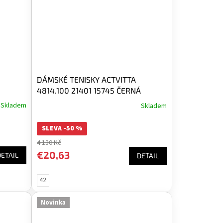
DÁMSKÉ TENISKY ACTVITTA
4814.100 21401 15745 ČERNÁ
Skladem
Skladem
SLEVA -50 %
4 130 Kč
€20,63
DETAIL
DETAIL
42
Novinka