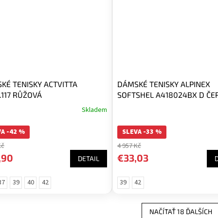
KÉ TENISKY ACTVITTA
DÁMSKÉ TENISKY ALPINEX
.117 RŮŽOVÁ
SOFTSHEL A418024BX D ČE
Skladem
A -42 %
SLEVA -33 %
Kč
4 957 Kč
,90
€33,03
DETAIL
37
39
40
42
39
42
NAČÍTAŤ 18 ĎALŠÍCH