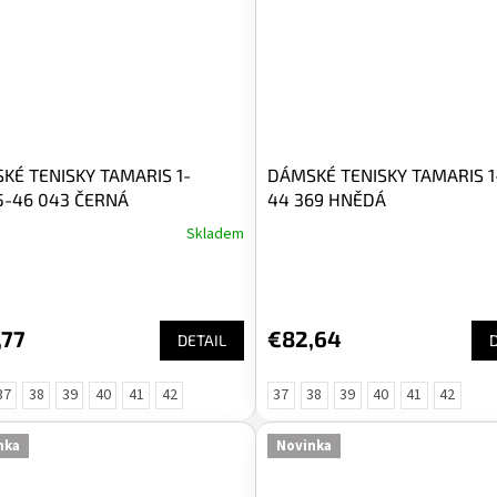
KÉ TENISKY TAMARIS 1-
DÁMSKÉ TENISKY TAMARIS 1
5-46 043 ČERNÁ
44 369 HNĚDÁ
Skladem
,77
€82,64
DETAIL
37
38
39
40
41
42
37
38
39
40
41
42
nka
Novinka