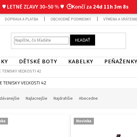
♥ LETNÉ ZĽAVY 30–50 % ♥
🕒Končí za
24d 11h 3m 7s
DOPRAVA A PLATBA
OBCHODNÉ PODMIENKY
VÝMENA A VRÁTENI
HĽADAŤ
NKY
DĚTSKÉ BOTY
KABELKY
PEŇAŽENK
 TENISKY VEĽKOSTI 42
 TENISKY VEĽKOSTI 42
dávanejšie
Najlacnejšie
Najdrahšie
Abecedne
nka
Novinka