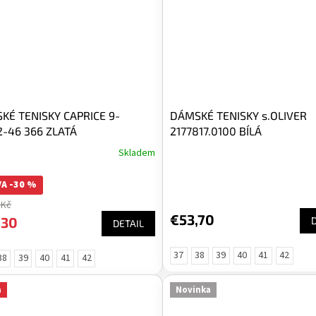
KÉ TENISKY CAPRICE 9-
DÁMSKÉ TENISKY s.OLIVER
2-46 366 ZLATÁ
2177817.0100 BÍLÁ
Skladem
A -30 %
 Kč
€53,70
,30
DETAIL
37
38
39
40
41
42
38
39
40
41
42
a
Novinka