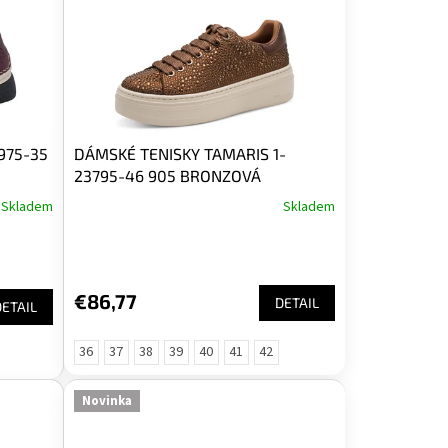
975-35
DÁMSKÉ TENISKY TAMARIS 1-
23795-46 905 BRONZOVÁ
Skladem
Skladem
€86,77
DETAIL
DETAIL
36
37
38
39
40
41
42
Novinka