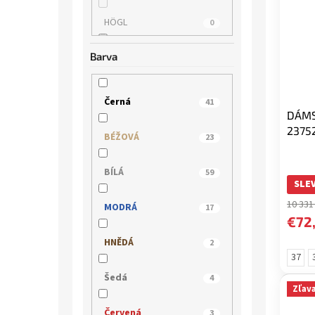
HÖGL
0
Barva
IMAC
2
JANA
2
Černá
41
DÁMS
JOMA
0
2375
BÉŽOVÁ
23
JOSEF SEIBEL
7
BÍLÁ
59
SLEV
KLOP
0
10 331
MODRÁ
17
€72
LEE COOPER
0
HNĚDÁ
2
37
MACIEJKA
0
Šedá
4
Zľav
MARCO TOZZI
1
Červená
3