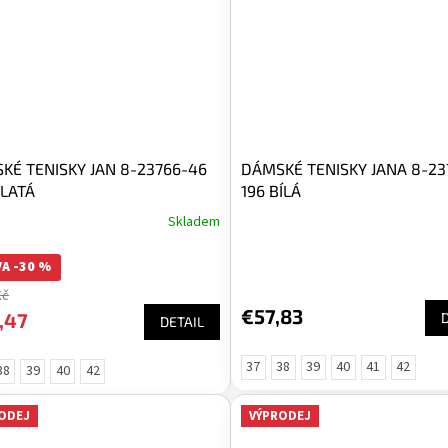
KÉ TENISKY JAN 8-23766-46
DÁMSKÉ TENISKY JANA 8-23
ZLATÁ
196 BÍLÁ
Skladem
A -30 %
Kč
€57,83
,47
DETAIL
37
38
39
40
41
42
38
39
40
42
ODEJ
VÝPRODEJ