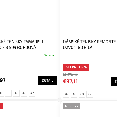
KÉ TENISKY TAMARIS 1-
DÁMSKÉ TENISKY REMONTE
0-43 599 BORDOVÁ
D2V04-80 BÍLÁ
Skladem
SLEVA -16 %
11 571 Kč
,97
€97,11
DETAIL
38
39
40
41
42
36
38
40
42
a
Novinka