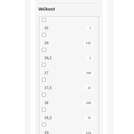
Velikost
35
2
36
192
36,5
1
37
294
37,5
23
38
340
38,5
32
39
326