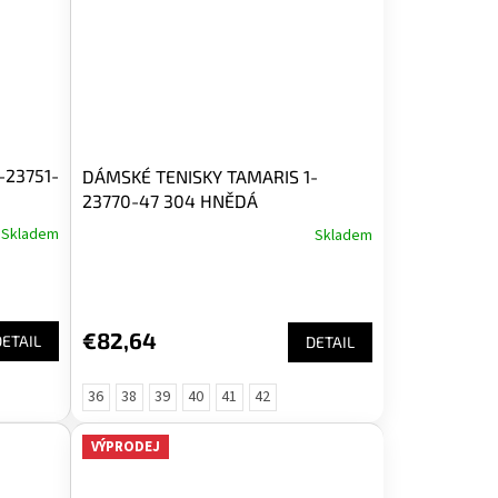
-23751-
DÁMSKÉ TENISKY TAMARIS 1-
23770-47 304 HNĚDÁ
Skladem
Skladem
€82,64
DETAIL
DETAIL
36
38
39
40
41
42
VÝPRODEJ