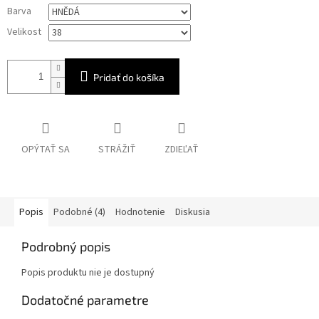
Jednotková
Barva
cena:
Velikost
Pridať do košíka
OPÝTAŤ SA
STRÁŽIŤ
ZDIEĽAŤ
Popis
Podobné (4)
Hodnotenie
Diskusia
Podrobný popis
Popis produktu nie je dostupný
Dodatočné parametre