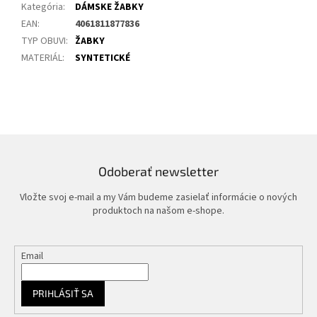
Kategória
:
DÁMSKE ŽABKY
EAN
:
4061811877836
TYP OBUVI
:
ŽABKY
MATERIÁL
:
SYNTETICKÉ
Odoberať newsletter
Vložte svoj e-mail a my Vám budeme zasielať informácie o nových
produktoch na našom e-shope.
Email
PRIHLÁSIŤ SA