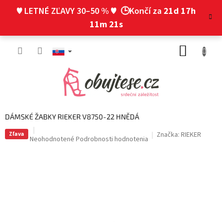
Prejsť
♥ LETNÉ ZĽAVY 30–50 % ♥
🕒Končí za
21d 17h
na
obsah
11m 21s
NÁKUP
KOŠÍK
DÁMSKÉ ŽABKY RIEKER V8750-22 HNĚDÁ
Zľava
Značka:
RIEKER
Priemerné
Neohodnotené
Podrobnosti hodnotenia
hodnotenie
produktu
je
0,0
z
5
hviezdičiek.