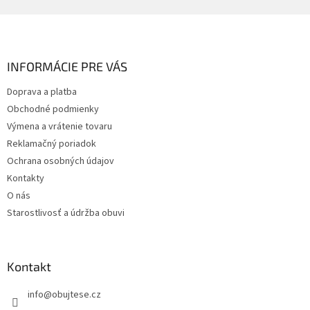
Z
á
p
ä
INFORMÁCIE PRE VÁS
t
Doprava a platba
i
Obchodné podmienky
e
Výmena a vrátenie tovaru
Reklamačný poriadok
Ochrana osobných údajov
Kontakty
O nás
Starostlivosť a údržba obuvi
Kontakt
info
@
obujtese.cz